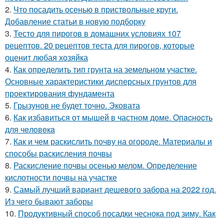
2.
Что посадить осенью в приствольные круги.
Добавление статьи в новую подборку
3.
Тесто для пирогов в домашних условиях 107
рецептов. 20 рецептов теста для пирогов, которые
оценит любая хозяйка
4.
Как определить тип грунта на земельном участке.
Основные характеристики дисперсных грунтов для
проектирования фундамента
5.
Грызунов не будет точно. Эковата
6.
Как избавиться от мышей в частном доме. Oпacнocть
для чeлoвeкa
7.
Как и чем раскислить почву на огороде. Материалы и
способы раскисления почвы
8.
Раскисление почвы осенью мелом. Определение
кислотности почвы на участке
9.
Самый лучший вариант дешевого забора на 2022 год.
Из чего бывают заборы
10.
Продуктивный способ посадки чеснока под зиму. Как