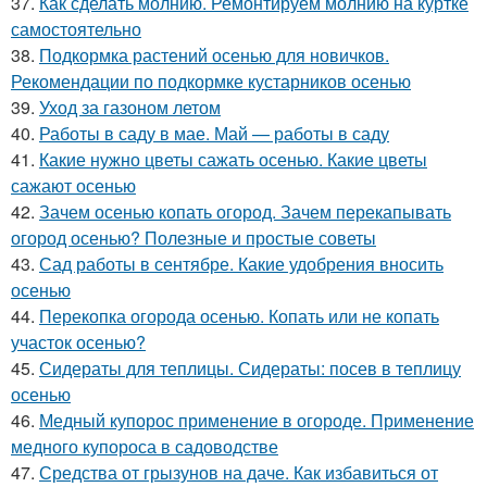
37.
Как сделать молнию. Ремонтируем молнию на куртке
самостоятельно
38.
Подкормка растений осенью для новичков.
Рекомендации по подкормке кустарников осенью
39.
Уход за газоном летом
40.
Работы в саду в мае. Май — работы в саду
41.
Какие нужно цветы сажать осенью. Какие цветы
сажают осенью
42.
Зачем осенью копать огород. Зачем перекапывать
огород осенью? Полезные и простые советы
43.
Сад работы в сентябре. Какие удобрения вносить
осенью
44.
Перекопка огорода осенью. Копать или не копать
участок осенью?
45.
Сидераты для теплицы. Сидераты: посев в теплицу
осенью
46.
Медный купорос применение в огороде. Применение
медного купороса в садоводстве
47.
Средства от грызунов на даче. Как избавиться от