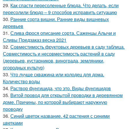
29.
Как спасти пересоленные блюда. Что делать, если
пересолили блюдо – 9 способов исправить ситуацию
30.
Ранние сорта вишни. Ранние виды вишневых
деревьев
31.
Слива фрося описание сорта. Саженцы Алычи и
Сливы Предзаказ весна 2021
32.
Совместимость фруктовых деревьев в саду таблица.
Совместимость и несовместимость растений в саду
(деревьев, кустарников, винограда, земляники,
огородных культур)
33.
Что лучше скважина или колодец для дома.
Количество воды
34.
Раствор фунгицида, что это. Виды фунгицидов
35.
Витой провод для открытой проводки в деревянном
доме. Причины, по которой выбирают наружную
проводку
36.
Синий цветок название. 42 растения с синими
цветками