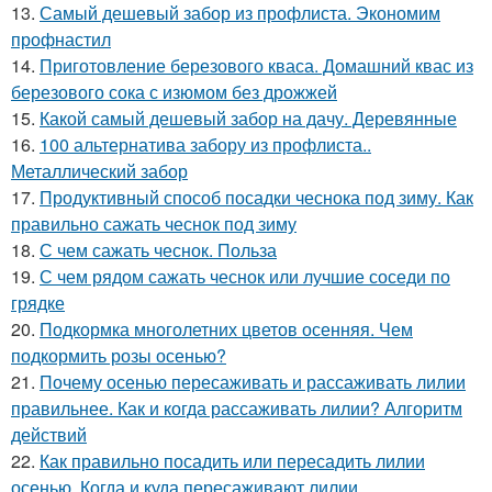
13.
Самый дешевый забор из профлиста. Экономим
профнастил
14.
Приготовление березового кваса. Домашний квас из
березового сока с изюмом без дрожжей
15.
Какой самый дешевый забор на дачу. Деревянные
16.
100 альтернатива забору из профлиста..
Металлический забор
17.
Продуктивный способ посадки чеснока под зиму. Как
правильно сажать чеснок под зиму
18.
С чем сажать чеснок. Польза
19.
С чем рядом сажать чеснок или лучшие соседи по
грядке
20.
Подкормка многолетних цветов осенняя. Чем
подкормить розы осенью?
21.
Почему осенью пересаживать и рассаживать лилии
правильнее. Как и когда рассаживать лилии? Алгоритм
действий
22.
Как правильно посадить или пересадить лилии
осенью. Когда и куда пересаживают лилии