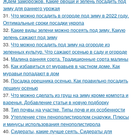
Ждём заморозков. Какие овощи и зелень посадить под
зиму для раннего урожая
31.
Что можно посадить в огороде под зиму в 2022 году.
Оптимальные сроки посадки укропа
32.
Какие виды зелени можно посеять под зиму. Какую
зелень сажают под зиму
33.
Что можно посадить под зиму на огороде из
зеленных культур. Что сажают осенью в саду и огороде
34.
Малина ранняя сорта. Традиционные сорта малины
35.
Как избавиться от муравьев в частном доме. Как
муравьи попадают в дом
36.
Посадка орешника осенью. Как правильно посадить
лещину осенью
37.
Что можно сделать из груш на зиму кроме компота и
варенья. Добавление статьи в новую подборку
38.
Тип почвы на участке. Типы почв и их особенности
39.
Утепление стен пенополистиролом снаружи. Плюсы
и минусы использования пенополистирола
40.
Сидераты, какие лучше сеять. Сидераты для