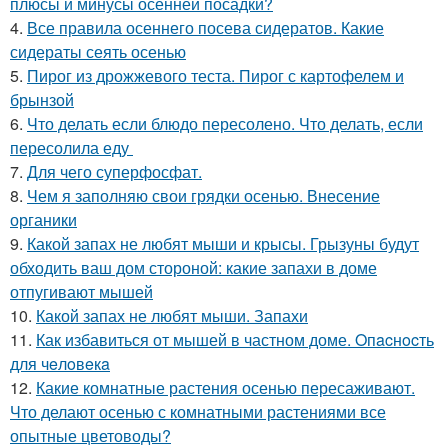
плюсы и минусы осенней посадки?
4.
Все правила осеннего посева сидератов. Какие
сидераты сеять осенью
5.
Пирог из дрожжевого теста. Пирог с картофелем и
брынзой
6.
Что делать если блюдо пересолено. Что делать, если
пересолила еду
7.
Для чего суперфосфат.
8.
Чем я заполняю свои грядки осенью. Внесение
органики
9.
Какой запах не любят мыши и крысы. Грызуны будут
обходить ваш дом стороной: какие запахи в доме
отпугивают мышей
10.
Какой запах не любят мыши. Запахи
11.
Как избавиться от мышей в частном доме. Oпacнocть
для чeлoвeкa
12.
Какие комнатные растения осенью пересаживают.
Что делают осенью с комнатными растениями все
опытные цветоводы?