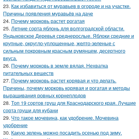
23.
Как избавиться от муравьев в огороде и на участке.
Причины появления муравьёв на даче
24.
Почему морковь растет рогатая
25.
Летние сорта яблонь для волгоградской области.
Яндыковское Деревья среднерослые. Яблоки средние и
крупные, округло-уплощенные, желто-зеленые с
сильным покровным красным румянцем, десертного
вкуса.
26.
Почему морковь в земле вялая. Нехватка
питательных веществ
27.
Почему морковь растет корявая и что делать.
Причины, почему морковь корявая и рогатая и методы
выращивания ровных корнеплодов
28.
Топ 19 сортов груш для Краснодарского края. Лучшие
сорта груши для кубани
29.
Что такое мочевина, как удобрение. Мочевина
удобрение
30.
Какую зелень можно посадить осенью под зиму.