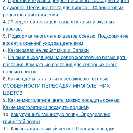
3.
Простой и вкусный рецепт песочного теста для пирога
в духовке. Песочное тесто для пирога – 10 пошаговых
рецептов приготовления
4.
20 рецептов теста для самых нежных и вкусных
пирогов.
5.
Подкормка многолетних цветов осенью. Подкормки не
входят в осенний уход за цветником
6.
Какой запах не любят мыши. Запахи
7.
На окне выходящем на север желательно размещать
растения. Комнатные растения для северных окон:
полный список
8.
Какие цветы сажают и пересаживают осенью.
ОСОБЕННОСТИ ПЕРЕСАДКИ МНОГОЛЕТНИХ
ЦВЕТОВ
9.
Какие многолетние цветы можно посадить осенью.
Какие многолетники посадить под зиму
10.
Как улучшить глинистую почву. Определение
глинистой почвы
11.
Как посадить озимый чеснок. Правила посадки