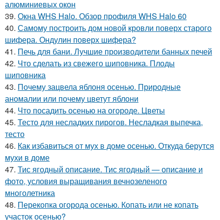
алюминиевых окон
39.
Окна WHS Halo. Обзор профиля WHS Halo 60
40.
Самому построить дом новой кровли поверх старого
шифера. Ондулин поверх шифера?
41.
Печь для бани. Лучшие производители банных печей
42.
Что сделать из свежего шиповника. Плоды
шиповника
43.
Почему зацвела яблоня осенью. Природные
аномалии или почему цветут яблони
44.
Что посадить осенью на огороде. Цветы
45.
Тесто для несладких пирогов. Несладкая выпечка,
тесто
46.
Как избавиться от мух в доме осенью. Откуда берутся
мухи в доме
47.
Тис ягодный описание. Тис ягодный — описание и
фото, условия выращивания вечнозеленого
многолетника
48.
Перекопка огорода осенью. Копать или не копать
участок осенью?