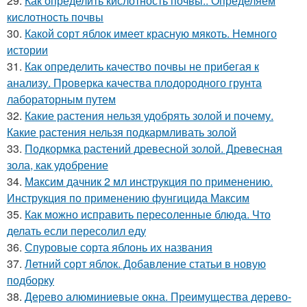
29.
Как определить кислотность почвы.. Определяем
кислотность почвы
30.
Какой сорт яблок имеет красную мякоть. Немного
истории
31.
Как определить качество почвы не прибегая к
анализу. Проверка качества плодородного грунта
лабораторным путем
32.
Какие растения нельзя удобрять золой и почему.
Какие растения нельзя подкармливать золой
33.
Подкормка растений древесной золой. Древесная
зола, как удобрение
34.
Максим дачник 2 мл инструкция по применению.
Инструкция по применению фунгицида Максим
35.
Как можно исправить пересоленные блюда. Что
делать если пересолил еду
36.
Спуровые сорта яблонь их названия
37.
Летний сорт яблок. Добавление статьи в новую
подборку
38.
Дерево алюминиевые окна. Преимущества дерево-