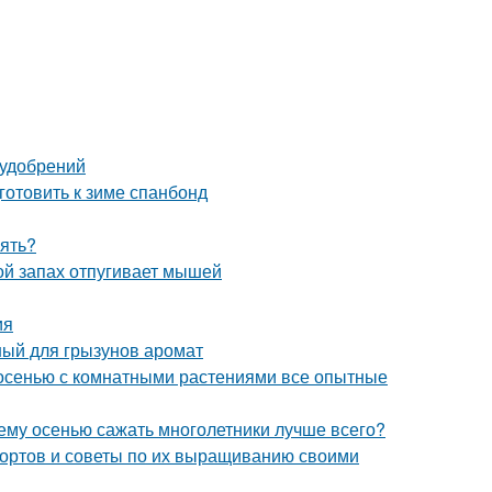
 удобрений
готовить к зиме спанбонд
рять?
ой запах отпугивает мышей
ия
ый для грызунов аромат
 осенью с комнатными растениями все опытные
чему осенью сажать многолетники лучше всего?
сортов и советы по их выращиванию своими