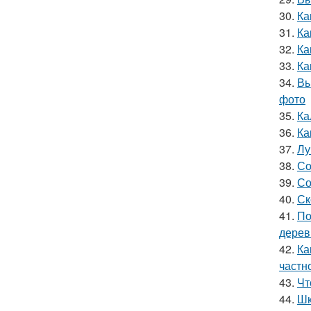
30.
Ка
31.
Ка
32.
Ка
33.
Ка
34.
Вы
фото
35.
Ка
36.
Ка
37.
Лу
38.
Со
39.
Со
40.
Ск
41.
По
дерев
42.
Ка
частн
43.
Чт
44.
Шк