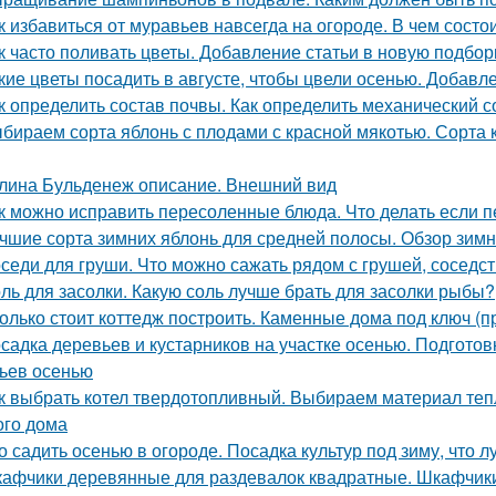
к избавиться от муравьев навсегда на огороде. В чем сост
к часто поливать цветы. Добавление статьи в новую подбор
кие цветы посадить в августе, чтобы цвели осенью. Добавл
к определить состав почвы. Как определить механический 
бираем сорта яблонь с плодами с красной мякотью. Сорта к
лина Бульденеж описание. Внешний вид
к можно исправить пересоленные блюда. Что делать если п
чшие сорта зимних яблонь для средней полосы. Обзор зимн
седи для груши. Что можно сажать рядом с грушей, соседст
ль для засолки. Какую соль лучше брать для засолки рыбы?
олько стоит коттедж построить. Каменные дома под ключ (п
садка деревьев и кустарников на участке осенью. Подгото
ьев осенью
к выбрать котел твердотопливный. Выбираем материал теп
ого дома
о садить осенью в огороде. Посадка культур под зиму, что 
афчики деревянные для раздевалок квадратные. Шкафчики