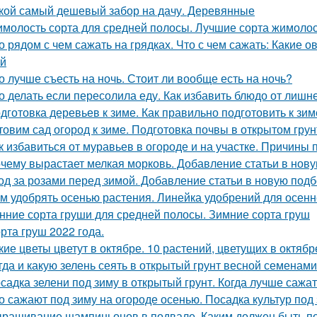
кой самый дешевый забор на дачу. Деревянные
молость сорта для средней полосы. Лучшие сорта жимолос
о рядом с чем сажать на грядках. Что с чем сажать: Какие 
й
о лучше съесть на ночь. Стоит ли вообще есть на ночь?
о делать если пересолила еду. Как избавить блюдо от лишн
дготовка деревьев к зиме. Как правильно подготовить к зим
товим сад огород к зиме. Подготовка почвы в открытом грун
к избавиться от муравьев в огороде и на участке. Причины
чему вырастает мелкая морковь. Добавление статьи в нов
од за розами перед зимой. Добавление статьи в новую подб
м удобрять осенью растения. Линейка удобрений для осенн
нние сорта груши для средней полосы. Зимние сорта груш
рта груш 2022 года.
кие цветы цветут в октябре. 10 растений, цветущих в октябр
гда и какую зелень сеять в открытый грунт весной семенами
садка зелени под зиму в открытый грунт. Когда лучше сажат
о сажают под зиму на огороде осенью. Посадка культур под
ращивание шампиньонов в подвале. Каким должен быть п