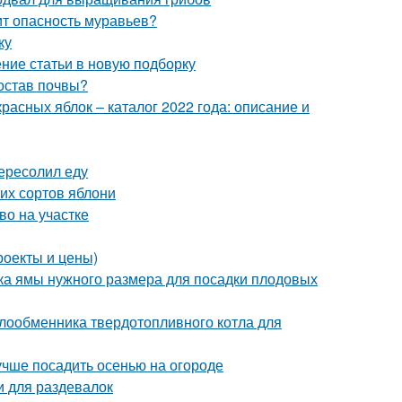
оит опасность муравьев?
ку
ение статьи в новую подборку
состав почвы?
расных яблок – каталог 2022 года: описание и
ересолил еду
их сортов яблони
во на участке
роекты и цены)
вка ямы нужного размера для посадки плодовых
лообменника твердотопливного котла для
лучше посадить осенью на огороде
 для раздевалок