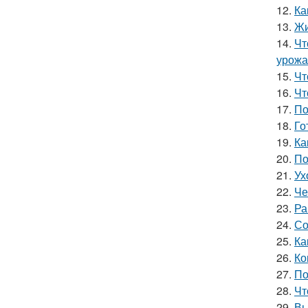
12.
Ка
13.
Жи
14.
Чт
урожа
15.
Чт
16.
Чт
17.
По
18.
Го
19.
Ка
20.
По
21.
Ух
22.
Че
23.
Ра
24.
Со
25.
Ка
26.
Ко
27.
По
28.
Чт
29.
Вы