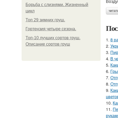
Возду
Борьба с слизнями. Жизненный
цикл
читат
Топ 29 зимних груш.
Пос
Гортензия четыре сезона.
Топ-10 лучших сортов груш.
1.
8 р
Описание сортов груш
2.
Укр
3.
Пир
4.
В ч
5.
Как
6.
Гры
7.
Отп
8.
Отп
9.
Как
цвето
10.
Ка
11.
Пе
рукам