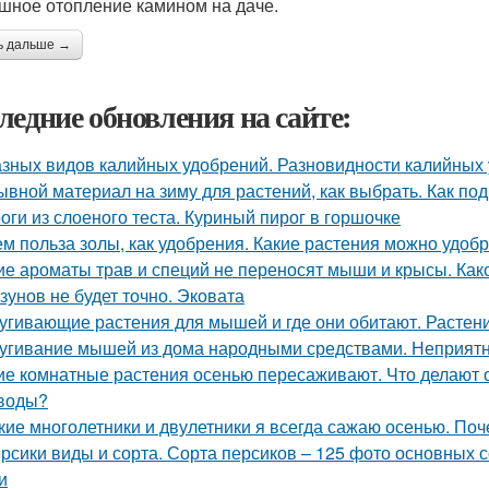
шное отопление камином на даче.
ь дальше →
ледние обновления на сайте:
азных видов калийных удобрений. Разновидности калийных
ывной материал на зиму для растений, как выбрать. Как под
оги из слоеного теста. Куриный пирог в горшочке
ем польза золы, как удобрения. Какие растения можно удоб
ие ароматы трав и специй не переносят мыши и крысы. Как
зунов не будет точно. Эковата
угивающие растения для мышей и где они обитают. Растен
угивание мышей из дома народными средствами. Неприятн
ие комнатные растения осенью пересаживают. Что делают
воды?
кие многолетники и двулетники я всегда сажаю осенью. По
рсики виды и сорта. Сорта персиков – 125 фото основных 
и