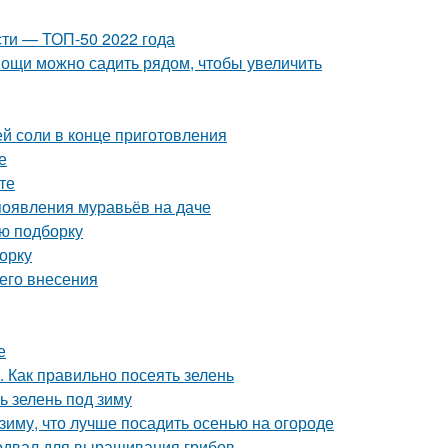
ти — ТОП-50 2022 года
овощи можно садить рядом, чтобы увеличить
ей соли в конце приготовления
е
те
 появления муравьёв на даче
ую подборку
орку
его внесения
е
. Как правильно посеять зелень
ь зелень под зиму
 зиму, что лучше посадить осенью на огороде
одвал для выращивания грибов