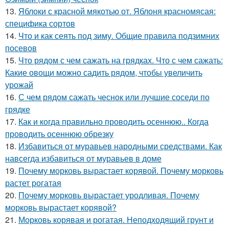
13.
Яблоки с красной мякотью от. Яблоня красномясая:
специфика сортов
14.
Что и как сеять под зиму. Общие правила подзимних
посевов
15.
Что рядом с чем сажать на грядках. Что с чем сажать:
Какие овощи можно садить рядом, чтобы увеличить
урожай
16.
С чем рядом сажать чеснок или лучшие соседи по
грядке
17.
Как и когда правильно проводить осеннюю.. Когда
проводить осеннюю обрезку
18.
Избавиться от муравьев народными средствами. Как
навсегда избавиться от муравьев в доме
19.
Почему морковь вырастает корявой. Почему морковь
растет рогатая
20.
Почему морковь вырастает уродливая. Почему
морковь вырастает корявой?
21.
Морковь корявая и рогатая. Неподходящий грунт и