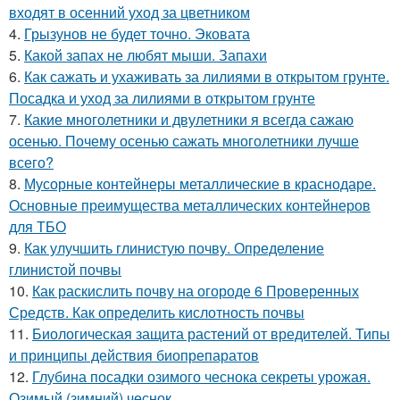
входят в осенний уход за цветником
4.
Грызунов не будет точно. Эковата
5.
Какой запах не любят мыши. Запахи
6.
Как сажать и ухаживать за лилиями в открытом грунте.
Посадка и уход за лилиями в открытом грунте
7.
Какие многолетники и двулетники я всегда сажаю
осенью. Почему осенью сажать многолетники лучше
всего?
8.
Мусорные контейнеры металлические в краснодаре.
Основные преимущества металлических контейнеров
для ТБО
9.
Как улучшить глинистую почву. Определение
глинистой почвы
10.
Как раскислить почву на огороде 6 Проверенных
Средств. Как определить кислотность почвы
11.
Биологическая защита растений от вредителей. Типы
и принципы действия биопрепаратов
12.
Глубина посадки озимого чеснока секреты урожая.
Озимый (зимний) чеснок