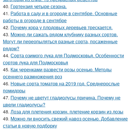
40.
Гортензия четыре сезона.
41.
Работа в саду и в огороде в сентябре. Основные
работы в огороде в сентябре
42.
Почему кора у плодовых деревьев трескается.
43.
Можно ли сажать рядом клубнику разных сортов.
Могут ли переопыляться разные сорта, посаженные
рядом?
44.
Сорта озимого лука для Подмосковья. Особенности
сортов лука для Подмосковья
45.
Как черенками развести розы осенью. Методы
осеннего размножения роз
46.
Новые сорта томатов на 2019 год. Среднерослые
помидоры
47.
Почему не цветут гладиолусы причина. Почему не
цвели гладиолусы?
48.
Лоза для плетения корзин. плетение корзин из лозы
49.
Можно ли вносить свежий навоз осенью. Добавление
статьи в новую подборку