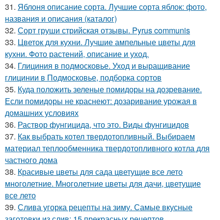
31.
Яблоня описание сорта. Лучшие сорта яблок: фото,
названия и описания (каталог)
32.
Сорт груши стрийская отзывы. Pyrus communis
33.
Цветок для кухни. Лучшие ампельные цветы для
кухни. Фото растений, описание и уход.
34.
Глициния в подмосковье. Уход и выращивание
глицинии в Подмосковье, подборка сортов
35.
Куда положить зеленые помидоры на дозревание.
Если помидоры не краснеют: дозаривание урожая в
домашних условиях
36.
Раствор фунгицида, что это. Виды фунгицидов
37.
Как выбрать котел твердотопливный. Выбираем
материал теплообменника твердотопливного котла для
частного дома
38.
Красивые цветы для сада цветущие все лето
многолетние. Многолетние цветы для дачи, цветущие
все лето
39.
Слива угорка рецепты на зиму. Самые вкусные
заготовки из слив: 15 прекрасных рецептов