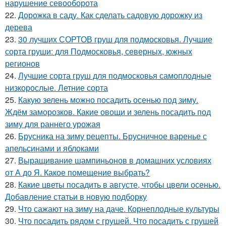
нарушение севооборота
22.
Дорожка в саду. Как сделать садовую дорожку из
дерева
23.
30 лучших СОРТОВ груш для подмосковья. Лучшие
сорта груши: для Подмосковья, северных, южных
регионов
24.
Лучшие сорта груш для подмосковья самоплодные
низкорослые. Летние сорта
25.
Какую зелень можно посадить осенью под зиму.
Ждём заморозков. Какие овощи и зелень посадить под
зиму для раннего урожая
26.
Брусника на зиму рецепты. Брусничное варенье с
апельсинами и яблоками
27.
Выращивание шампиньонов в домашних условиях
от А до Я. Какое помещение выбрать?
28.
Какие цветы посадить в августе, чтобы цвели осенью.
Добавление статьи в новую подборку
29.
Что сажают на зиму на даче. Корнеплодные культуры
30.
Что посадить рядом с грушей. Что посадить с грушей