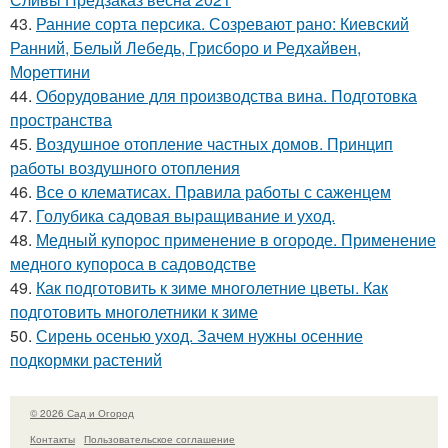
43.
Ранние сорта персика. Созревают рано: Киевский
Ранний, Белый Лебедь, Грисборо и Редхайвен,
Мореттини
44.
Оборудование для производства вина. Подготовка
пространства
45.
Воздушное отопление частных домов. Принцип
работы воздушного отопления
46.
Все о клематисах. Правила работы с саженцем
47.
Голубика садовая выращивание и уход.
48.
Медный купорос применение в огороде. Применение
медного купороса в садоводстве
49.
Как подготовить к зиме многолетние цветы. Как
подготовить многолетники к зиме
50.
Сирень осенью уход. Зачем нужны осенние
подкормки растений
© 2026 Сад и Огород
Контакты
Пользовательское соглашение