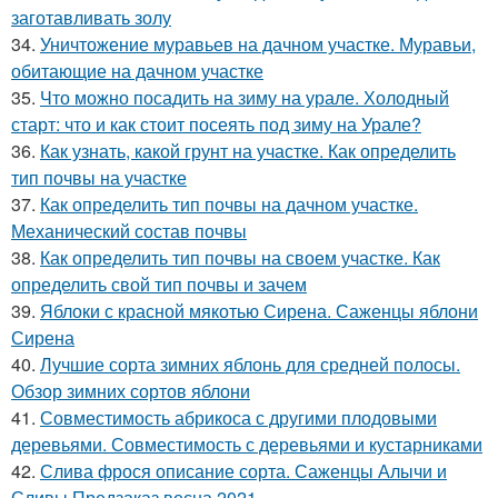
заготавливать золу
34.
Уничтожение муравьев на дачном участке. Муравьи,
обитающие на дачном участке
35.
Что можно посадить на зиму на урале. Холодный
старт: что и как стоит посеять под зиму на Урале?
36.
Как узнать, какой грунт на участке. Как определить
тип почвы на участке
37.
Как определить тип почвы на дачном участке.
Механический состав почвы
38.
Как определить тип почвы на своем участке. Как
определить свой тип почвы и зачем
39.
Яблоки с красной мякотью Сирена. Саженцы яблони
Сирена
40.
Лучшие сорта зимних яблонь для средней полосы.
Обзор зимних сортов яблони
41.
Совместимость абрикоса с другими плодовыми
деревьями. Совместимость с деревьями и кустарниками
42.
Слива фрося описание сорта. Саженцы Алычи и
Сливы Предзаказ весна 2021