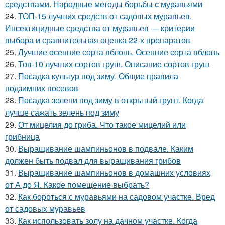
средствами. Народные методы борьбы с муравьями
24.
ТОП-15 лучших средств от садовых муравьев.
Инсектицидные средства от муравьев — критерии
выбора и сравнительная оценка 22-х препаратов
25.
Лучшие осенние сорта яблонь. Осенние сорта яблонь
26.
Топ-10 лучших сортов груш. Описание сортов груш
27.
Посадка культур под зиму. Общие правила
подзимних посевов
28.
Посадка зелени под зиму в открытый грунт. Когда
лучше сажать зелень под зиму
29.
От мицелия до гриба. Что такое мицелий или
грибница
30.
Выращивание шампиньонов в подвале. Каким
должен быть подвал для выращивания грибов
31.
Выращивание шампиньонов в домашних условиях
от А до Я. Какое помещение выбрать?
32.
Как бороться с муравьями на садовом участке. Вред
от садовых муравьев
33.
Как использовать золу на дачном участке. Когда