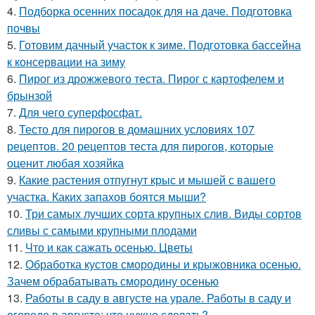
4.
Подборка осенних посадок для на даче. Подготовка
почвы
5.
Готовим дачный участок к зиме. Подготовка бассейна
к консервации на зиму
6.
Пирог из дрожжевого теста. Пирог с картофелем и
брынзой
7.
Для чего суперфосфат.
8.
Тесто для пирогов в домашних условиях 107
рецептов. 20 рецептов теста для пирогов, которые
оценит любая хозяйка
9.
Какие растения отпугнут крыс и мышей с вашего
участка. Каких запахов боятся мыши?
10.
Три самых лучших сорта крупных слив. Виды сортов
сливы с самыми крупными плодами
11.
Что и как сажать осенью. Цветы
12.
Обработка кустов смородины и крыжовника осенью.
Зачем обрабатывать смородину осенью
13.
Работы в саду в августе на урале. Работы в саду и
огороде в августе: что нужно сделать?