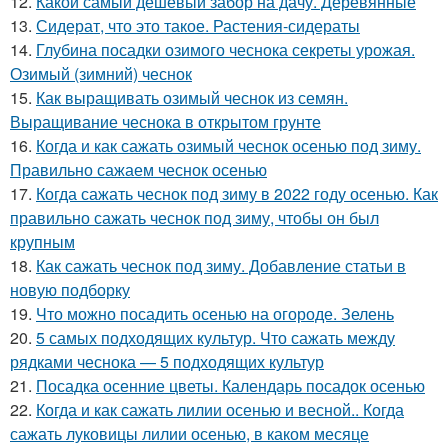
12.
Какой самый дешевый забор на дачу. Деревянные
13.
Сидерат, что это такое. Растения-сидераты
14.
Глубина посадки озимого чеснока секреты урожая.
Озимый (зимний) чеснок
15.
Как выращивать озимый чеснок из семян.
Выращивание чеснока в открытом грунте
16.
Когда и как сажать озимый чеснок осенью под зиму.
Правильно сажаем чеснок осенью
17.
Когда сажать чеснок под зиму в 2022 году осенью. Как
правильно сажать чеснок под зиму, чтобы он был
крупным
18.
Как сажать чеснок под зиму. Добавление статьи в
новую подборку
19.
Что можно посадить осенью на огороде. Зелень
20.
5 самых подходящих культур. Что сажать между
рядками чеснока — 5 подходящих культур
21.
Посадка осенние цветы. Календарь посадок осенью
22.
Когда и как сажать лилии осенью и весной.. Когда
сажать луковицы лилии осенью, в каком месяце