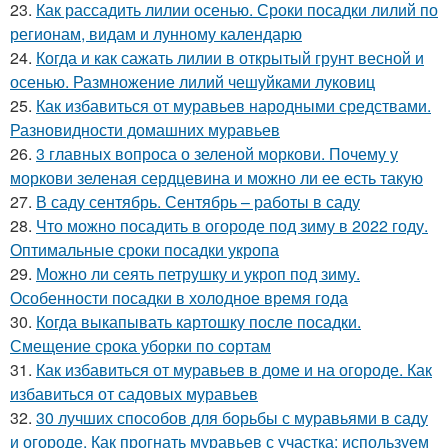
23.
Как рассадить лилии осенью. Сроки посадки лилий по
регионам, видам и лунному календарю
24.
Когда и как сажать лилии в открытый грунт весной и
осенью. Размножение лилий чешуйками луковиц
25.
Как избавиться от муравьев народными средствами.
Разновидности домашних муравьев
26.
3 главных вопроса о зеленой моркови. Почему у
моркови зеленая сердцевина и можно ли ее есть такую
27.
В саду сентябрь. Сентябрь – работы в саду
28.
Что можно посадить в огороде под зиму в 2022 году.
Оптимальные сроки посадки укропа
29.
Можно ли сеять петрушку и укроп под зиму.
Особенности посадки в холодное время года
30.
Когда выкапывать картошку после посадки.
Смещение срока уборки по сортам
31.
Как избавиться от муравьев в доме и на огороде. Как
избавиться от садовых муравьев
32.
30 лучших способов для борьбы с муравьями в саду
и огороде. Как прогнать муравьев с участка: используем