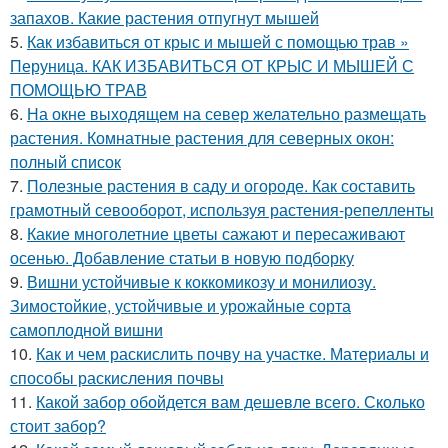
запахов. Какие растения отпугнут мышей
5.
Как избавиться от крыс и мышей с помощью трав »
Перуница. КАК ИЗБАВИТЬСЯ ОТ КРЫС И МЫШЕЙ С
ПОМОЩЬЮ ТРАВ
6.
На окне выходящем на север желательно размещать
растения. Комнатные растения для северных окон:
полный список
7.
Полезные растения в саду и огороде. Как составить
грамотный севооборот, используя растения-репелленты
8.
Какие многолетние цветы сажают и пересаживают
осенью. Добавление статьи в новую подборку
9.
Вишни устойчивые к коккомикозу и монилиозу.
Зимостойкие, устойчивые и урожайные сорта
самоплодной вишни
10.
Как и чем раскислить почву на участке. Материалы и
способы раскисления почвы
11.
Какой забор обойдется вам дешевле всего. Сколько
стоит забор?