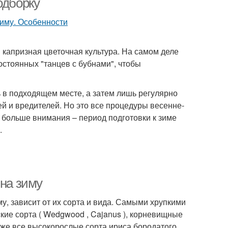
одборку
капризная цветочная культура. На самом деле
остоянных "танцев с бубнами", чтобы
 в подходящем месте, а затем лишь регулярно
ней и вредителей. Но это все процедуры весенне-
ь больше внимания – период подготовки к зиме
.
 на зиму
му, зависит от их сорта и вида. Самыми хрупкими
кие сорта ( Wedgwood , Cajanus ), корневищные
кже все высокорослые сорта ириса бородатого.