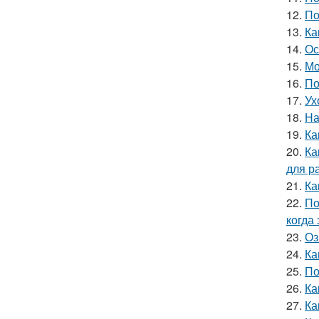
12.
По
13.
Ка
14.
Ос
15.
Мо
16.
По
17.
Ух
18.
На
19.
Ка
20.
Ка
для р
21.
Ка
22.
По
когда
23.
Оз
24.
Ка
25.
По
26.
Ка
27.
Ка