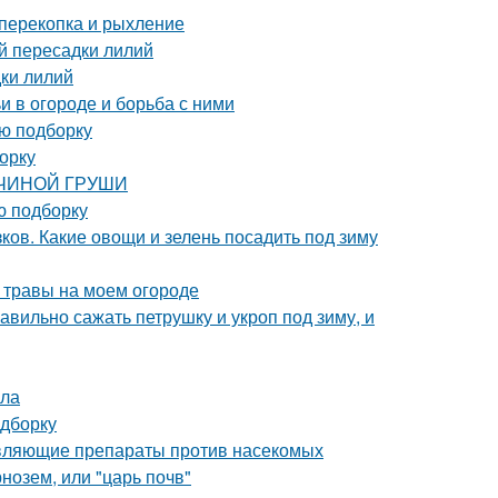
 перекопка и рыхление
й пересадки лилий
дки лилий
и в огороде и борьба с ними
ую подборку
орку
АВЧИНОЙ ГРУШИ
ю подборку
ков. Какие овощи и зелень посадить под зиму
 травы на моем огороде
авильно сажать петрушку и укроп под зиму, и
ила
одборку
равляющие препараты против насекомых
нозем, или "царь почв"