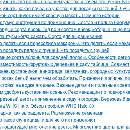
к узнать тип почвы на вашем участке и зачем это нужно. Ка
к узнать, какая почва на участке для посадки растений. Лу
кой сорт яблок имеет красную мякоть. Немного истории
огумус инструкция по применению. Состав и польза биогум
ердые сорта яблок. Гид по 9 сортам яблок, которые чаще в
лантусы когда сажать. Сорта для выращивания
о делать если пересолила макароны. Что делать, если мак
о посадить рядом с грушей. Что посадить с грушей
мние сорта яблонь для средней полосы. Особенности реги
вместимость фруктовых деревьев в саду таблица. Совмест
вьев, кустарников, винограда, земляники, огородных культур
 розах белый налет чем обработать. Признаки и причины п
стойки на водке ягодные. Важные детали и полезные сове
м удобрять кустарники осенью. Рекомендации по подкормке
резовый деготь применение в саду и огороде. Березовый де
на WHS Halo. Обзор профиля WHS Halo 60
аржа, как выращивать. Размножение семенами
о такое фунгициды и для чего их применяют
лгоцветущие многолетние цветы. Многолетние цветы для д