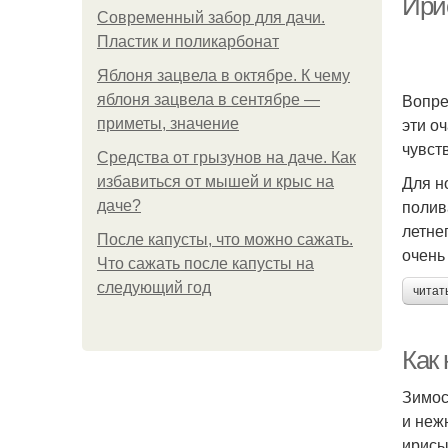
Ири
Современный забор для дачи.
Пластик и поликарбонат
Яблоня зацвела в октябре. К чему
Вопре
яблоня зацвела в сентябре —
эти о
приметы, значение
чувст
Средства от грызунов на даче. Как
Для н
избавиться от мышей и крыс на
полив
даче?
летне
После капусты, что можно сажать.
очень
Что сажать после капусты на
следующий год
читат
Как
Зимос
и неж
ирисы