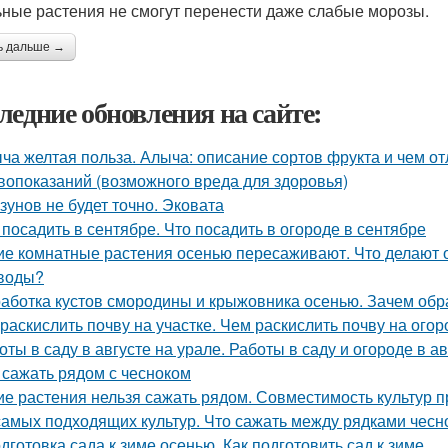
ьные растения не смогут перенести даже слабые морозы.
ь дальше →
ледние обновления на сайте:
ча желтая польза. Алыча: описание сортов фрукта и чем от
вопоказаний (возможного вреда для здоровья)
зунов не будет точно. Эковата
 посадить в сентябре. Что посадить в огороде в сентябре
ие комнатные растения осенью пересаживают. Что делают
воды?
аботка кустов смородины и крыжовника осенью. Зачем об
 раскислить почву на участке. Чем раскислить почву на огор
оты в саду в августе на урале. Работы в саду и огороде в ав
 сажать рядом с чесноком
ие растения нельзя сажать рядом. Совместимость культур п
самых подходящих культур. Что сажать между рядками чесн
дготовка сада к зиме осенью. Как подготовить сад к зиме