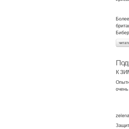
Более
брита
Бибер
читат
Подг
к зи
Опытн
очень
zelen
Защит