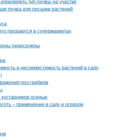
к определить тип почвы на участке
чшая почва для посадки растений
уса
сего продаются в супермаркетах
ароны пересолены
она
имость и несовместимость растений в саду
)
оражения роз грибком
ты
 кустарников осенью
готь – применение в саду и огороде
ачи