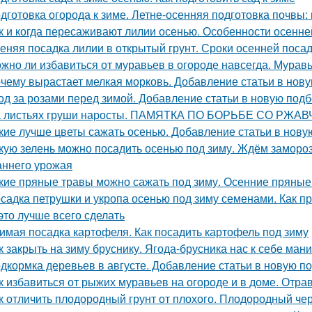
дготовка огорода к зиме. Летне-осенняя подготовка почвы:
к и когда пересаживают лилии осенью. Особенности осенне
еняя посадка лилии в открытый грунт. Сроки осенней поса
жно ли избавиться от муравьев в огороде навсегда. Муравь
чему вырастает мелкая морковь. Добавление статьи в нов
од за розами перед зимой. Добавление статьи в новую подб
 листьях груши наросты. ПАМЯТКА ПО БОРЬБЕ СО РЖ
кие лучше цветы сажать осенью. Добавление статьи в нову
кую зелень можно посадить осенью под зиму. Ждём замороз
аннего урожая
кие пряные травы можно сажать под зиму. Осенние пряные
садка петрушки и укропа осенью под зиму семенами. Как пр
 это лучше всего сделать
имая посадка картофеля. Как посадить картофель под зиму
к закрыть на зиму бруснику. Ягода-брусника нас к себе ман
дкормка деревьев в августе. Добавление статьи в новую п
к избавиться от рыжих муравьев на огороде и в доме. От
к отличить плодородный грунт от плохого. Плодородный чер