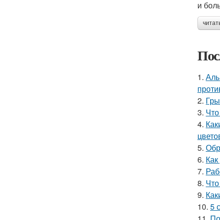
и бол
читат
Пос
1.
Алы
проти
2.
Гры
3.
Что
4.
Как
цвето
5.
Обр
6.
Как
7.
Раб
8.
Что
9.
Как
10.
5 
11.
По