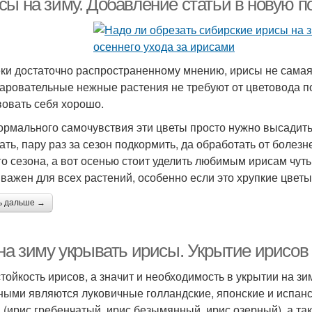
сы на зиму. Добавление статьи в новую п
ки достаточно распространенному мнению, ирисы не самая 
чаровательные нежные растения не требуют от цветовода п
вовать себя хорошо.
ормального самочувствия эти цветы просто нужно высадить
ать, пару раз за сезон подкормить, да обработать от болез
го сезона, а вот осенью стоит уделить любимым ирисам чут
 важен для всех растений, особенно если это хрупкие цветы
ь дальше →
 на зиму укрывать ирисы. Укрытие ирисов
тойкость ирисов, а значит и необходимость в укрытии на зи
ными являются луковичные голландские, японские и испанс
 (ирис гребенчатый, ирис безымянный, ирис озерный), а та