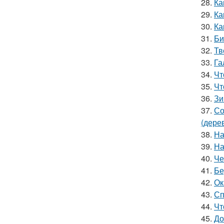
28.
Ка
29.
Ка
30.
Ка
31.
Би
32.
Тв
33.
Га
34.
Чт
35.
Чт
36.
Зи
37.
Со
(дере
38.
На
39.
На
40.
Че
41.
Бе
42.
Ок
43.
Сп
44.
Чт
45.
До