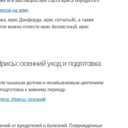
кже все высокорослые сорта ириса бородатого.
а, ирис Данфорда, ирис сетчатый), а также
ппе можно отнести ирис безлистный, ирис
Ирисы: осенний уход и подготовка
или пышным долгим и незабываемым цветением
 подготовка к зимнему периоду.
тений от вредителей и болезней. Поврежденные