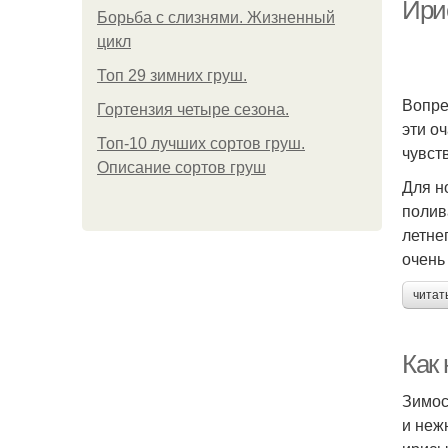
Ири
Борьба с слизнями. Жизненный
цикл
Топ 29 зимних груш.
Вопре
Гортензия четыре сезона.
эти о
Топ-10 лучших сортов груш.
чувст
Описание сортов груш
Для н
полив
летне
очень
читат
Как
Зимос
и неж