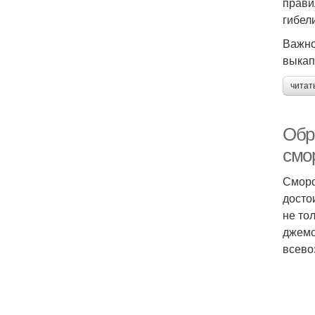
прави
гибел
Важно
выкап
читат
Обр
смо
Сморо
досто
не то
джемо
всево