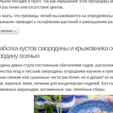
льной посадке в грунт, так как нарушение этой процедуры м
и растения или отсутствия цветов.
 знать, что луковицы лилий высаживаются на определенный 
ывание приводит к ослаблению растений и уменьшению ра
ь дальше →
аботка кустов смородины и крыжовника 
родину осенью
дина давно стала постоянным обитателем садов, располож
инства ягод и листьев смородины огородники изучили и при
лько свежие или сушенные части растения, но и делают из н
в, варенья, желе, начинки для кондитерских изделий. Без 
зможных маринадов, витаминные чаи, лечебные сборы.