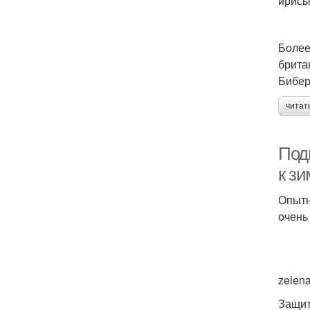
ирисы
Более
брита
Бибер
читат
Подг
к зи
Опытн
очень
zelen
Защит