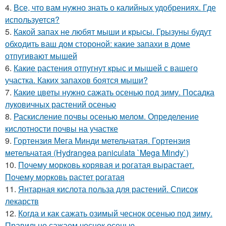
4.
Все, что вам нужно знать о калийных удобрениях. Где
используется?
5.
Какой запах не любят мыши и крысы. Грызуны будут
обходить ваш дом стороной: какие запахи в доме
отпугивают мышей
6.
Какие растения отпугнут крыс и мышей с вашего
участка. Каких запахов боятся мыши?
7.
Какие цветы нужно сажать осенью под зиму. Посадка
луковичных растений осенью
8.
Раскисление почвы осенью мелом. Определение
кислотности почвы на участке
9.
Гортензия Мега Минди метельчатая. Гортензия
метельчатая (Hydrangea paniculata `Mega Mindy`)
10.
Почему морковь корявая и рогатая вырастает.
Почему морковь растет рогатая
11.
Янтарная кислота польза для растений. Список
лекарств
12.
Когда и как сажать озимый чеснок осенью под зиму.
Правильно сажаем чеснок осенью