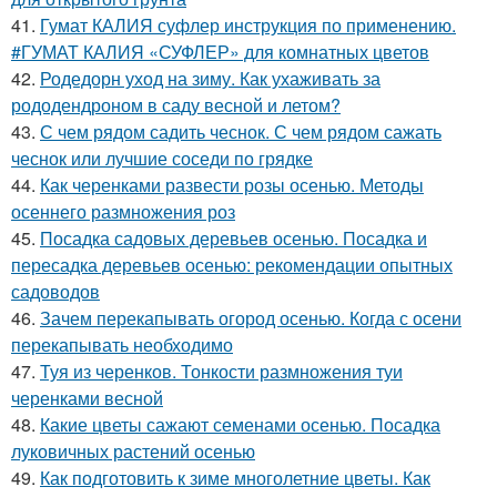
41.
Гумат КАЛИЯ суфлер инструкция по применению.
#ГУМАТ КАЛИЯ «СУФЛЕР» для комнатных цветов
42.
Родедорн уход на зиму. Как ухаживать за
рододендроном в саду весной и летом?
43.
С чем рядом садить чеснок. С чем рядом сажать
чеснок или лучшие соседи по грядке
44.
Как черенками развести розы осенью. Методы
осеннего размножения роз
45.
Посадка садовых деревьев осенью. Посадка и
пересадка деревьев осенью: рекомендации опытных
садоводов
46.
Зачем перекапывать огород осенью. Когда с осени
перекапывать необходимо
47.
Туя из черенков. Тонкости размножения туи
черенками весной
48.
Какие цветы сажают семенами осенью. Посадка
луковичных растений осенью
49.
Как подготовить к зиме многолетние цветы. Как