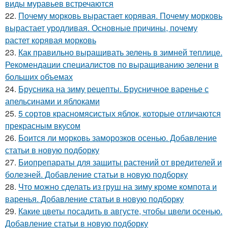
виды муравьев встречаются
22.
Почему морковь вырастает корявая. Почему морковь
вырастает уродливая. Основные причины, почему
растет корявая морковь
23.
Как правильно выращивать зелень в зимней теплице.
Рекомендации специалистов по выращиванию зелени в
больших объемах
24.
Брусника на зиму рецепты. Брусничное варенье с
апельсинами и яблоками
25.
5 сортов красномясистых яблок, которые отличаются
прекрасным вкусом
26.
Боится ли морковь заморозков осенью. Добавление
статьи в новую подборку
27.
Биопрепараты для защиты растений от вредителей и
болезней. Добавление статьи в новую подборку
28.
Что можно сделать из груш на зиму кроме компота и
варенья. Добавление статьи в новую подборку
29.
Какие цветы посадить в августе, чтобы цвели осенью.
Добавление статьи в новую подборку