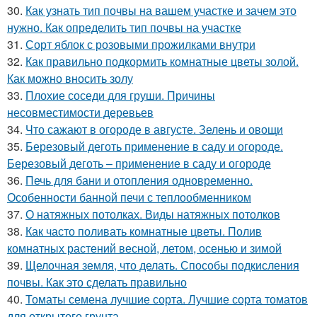
30.
Как узнать тип почвы на вашем участке и зачем это
нужно. Как определить тип почвы на участке
31.
Сорт яблок с розовыми прожилками внутри
32.
Как правильно подкормить комнатные цветы золой.
Как можно вносить золу
33.
Плохие соседи для груши. Причины
несовместимости деревьев
34.
Что сажают в огороде в августе. Зелень и овощи
35.
Березовый деготь применение в саду и огороде.
Березовый деготь – применение в саду и огороде
36.
Печь для бани и отопления одновременно.
Особенности банной печи с теплообменником
37.
О натяжных потолках. Виды натяжных потолков
38.
Как часто поливать комнатные цветы. Полив
комнатных растений весной, летом, осенью и зимой
39.
Щелочная земля, что делать. Способы подкисления
почвы. Как это сделать правильно
40.
Томаты семена лучшие сорта. Лучшие сорта томатов
для открытого грунта