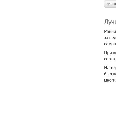
читат
Луч
Ранни
за не
самоп
При в
сорта
На те
был п
многи