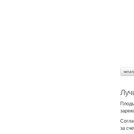
читат
Луч
Плоды
зарек
Согла
за сч