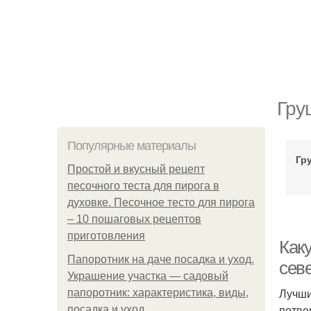
Гру
Популярные материалы
Гр
Простой и вкусный рецепт
песочного теста для пирога в
духовке. Песочное тесто для пирога
– 10 пошаговых рецептов
приготовления
Как
Папоротник на даче посадка и уход.
сев
Украшение участка — садовый
Лучши
папоротник: характеристика, виды,
потве
посадка и уход