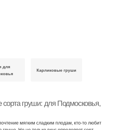
и для
Карликовые груши
сковья
 сорта груши: для Подмосковья,
почтение мягким сладким плодам, кто-то любит
 груше. Но не только вкус определяет сорт