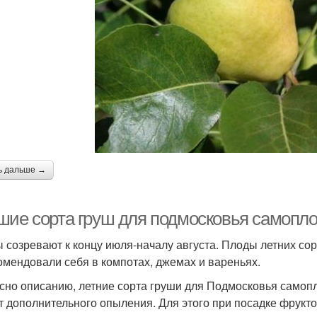
ь дальше →
шие сорта груш для подмосковья самопло
 созревают к концу июля-началу августа. Плоды летних сор
омендовали себя в компотах, джемах и вареньях.
сно описанию, летние сорта груши для Подмосковья самоп
ет дополнительного опыления. Для этого при посадке фрук