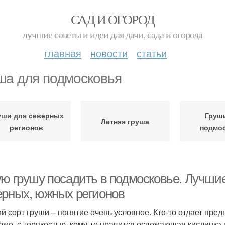
САД И ОГОРОД
лучшие советы и идеи для дачи, сада и огорода
главная
новости
статьи
ша для подмосковья
уши для северных
Груш
Летняя груша
регионов
подмо
ую грушу посадить в подмосковье. Лучшие
ерных, южных регионов
й сорт груши – понятие очень условное. Кто-то отдает пред
рже, с терпкостью, кому-то нравится освежающая кислинка в