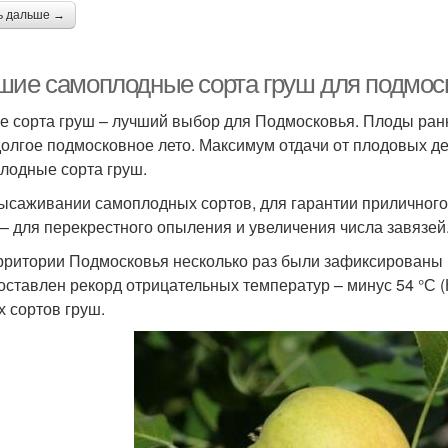
ь дальше →
шие самоплодные сорта груш для подмоск
е сорта груш – лучший выбор для Подмосковья. Плоды ран
долгое подмосковное лето. Максимум отдачи от плодовых д
лодные сорта груш.
ысаживании самоплодных сортов, для гарантии приличного 
 – для перекрестного опыления и увеличения числа завязей
рритории Подмосковья несколько раз были зафиксированы м
оставлен рекорд отрицательных температур – минус 54 °С 
х сортов груш.