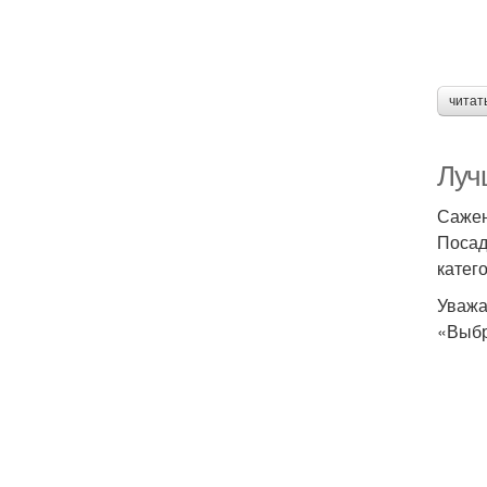
читат
Луч
Сажен
Посад
катег
Уважа
«Выбр