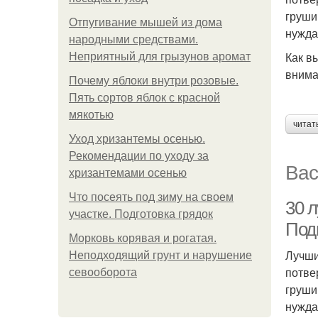
груши
Отпугивание мышей из дома
нужда
народными средствами.
Как в
Неприятный для грызунов аромат
внима
Почему яблоки внутри розовые.
Пять сортов яблок с красной
мякотью
читат
Уход хризантемы осенью.
Рекомендации по уходу за
Вас
хризантемами осенью
Что посеять под зиму на своем
30 
участке. Подготовка грядок
Под
Морковь корявая и рогатая.
Лучши
Неподходящий грунт и нарушение
потве
севооборота
груши
нужда