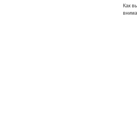
Как в
внима