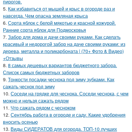
пирогов.
5.
Как избавиться от мышей и крыс в огороде раз и
навсегда. Чем опасна земляная крыса
6.
Сорта яблок с белой мякотью и красной кожурой.
Ранние сорта яблок для Подмосковья
7.
Забор для дома и дачи своими руками. Как сделать
красивый и недорогой забор на даче своими руками: из
дерева, металла и поликарбоната | (70+ Фото & Видео)
+Отзывы
8.
8 самых дешевых вариантов бюджетного забора.
Список самых бюджетных заборов
9.
Тонкости посадки чеснока под зиму зубками. Как
сажать чеснок под зиму
10.
Соседи на грядке для чеснока. Соседи чеснока, с чем
можно и нельзя сажать рядом
11.
Что сажать рядом с чесноком
12.
Сентябрь работа в огороде и саду. Какие удобрения
вносить осенью
13.
Виды СИДЕРАТОВ для огорода. ТОП-10 лучших