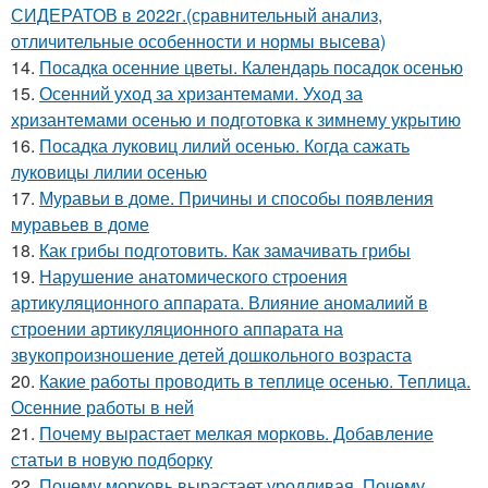
СИДЕРАТОВ в 2022г.(сравнительный анализ,
отличительные особенности и нормы высева)
14.
Посадка осенние цветы. Календарь посадок осенью
15.
Осенний уход за хризантемами. Уход за
хризантемами осенью и подготовка к зимнему укрытию
16.
Посадка луковиц лилий осенью. Когда сажать
луковицы лилии осенью
17.
Муравьи в доме. Причины и способы появления
муравьев в доме
18.
Как грибы подготовить. Как замачивать грибы
19.
Нарушение анатомического строения
артикуляционного аппарата. Влияние аномалиий в
строении артикуляционного аппарата на
звукопроизношение детей дошкольного возраста
20.
Какие работы проводить в теплице осенью. Теплица.
Осенние работы в ней
21.
Почему вырастает мелкая морковь. Добавление
статьи в новую подборку
22.
Почему морковь вырастает уродливая. Почему