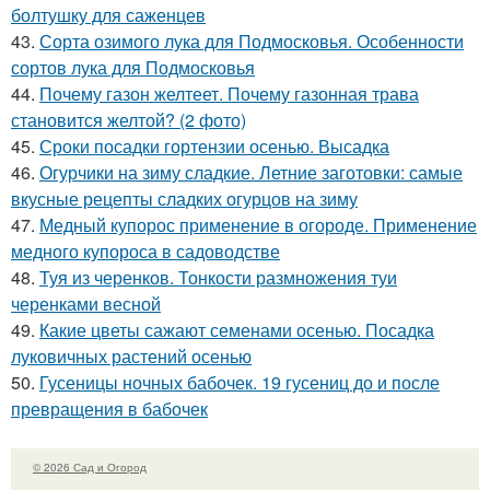
болтушку для саженцев
43.
Сорта озимого лука для Подмосковья. Особенности
сортов лука для Подмосковья
44.
Почему газон желтеет. Почему газонная трава
становится желтой? (2 фото)
45.
Сроки посадки гортензии осенью. Высадка
46.
Огурчики на зиму сладкие. Летние заготовки: самые
вкусные рецепты сладких огурцов на зиму
47.
Медный купорос применение в огороде. Применение
медного купороса в садоводстве
48.
Туя из черенков. Тонкости размножения туи
черенками весной
49.
Какие цветы сажают семенами осенью. Посадка
луковичных растений осенью
50.
Гусеницы ночных бабочек. 19 гусениц до и после
превращения в бабочек
© 2026 Сад и Огород