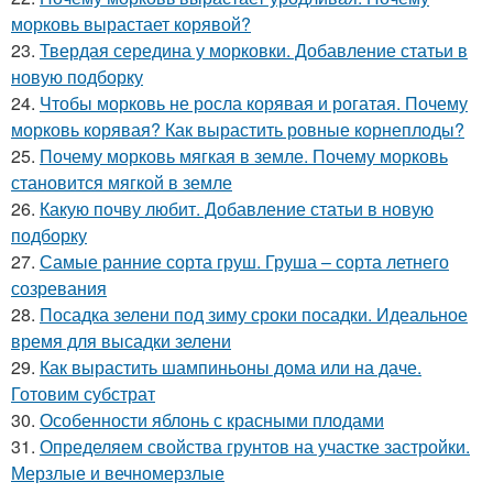
морковь вырастает корявой?
23.
Твердая середина у морковки. Добавление статьи в
новую подборку
24.
Чтобы морковь не росла корявая и рогатая. Почему
морковь корявая? Как вырастить ровные корнеплоды?
25.
Почему морковь мягкая в земле. Почему морковь
становится мягкой в земле
26.
Какую почву любит. Добавление статьи в новую
подборку
27.
Самые ранние сорта груш. Груша – сорта летнего
созревания
28.
Посадка зелени под зиму сроки посадки. Идеальное
время для высадки зелени
29.
Как вырастить шампиньоны дома или на даче.
Готовим субстрат
30.
Особенности яблонь с красными плодами
31.
Определяем свойства грунтов на участке застройки.
Мерзлые и вечномерзлые