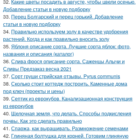
32.
Какие цветы посадить в августе, чтобы цвели осенью.
Добавление статьи в новую подборку
33.
Перец Болгарский и перец горький. Добавление
статьи в новую подборку
34.
Правильно используем золу в качестве удобрения
растений. Когда и как правильно вносить золу
35.
Яблоня описание сорта. Лучшие сорта яблок: фото,
названия и описания (каталог)
36.
Слива фрося описание сорта. Саженцы Алычи и
Сливы Предзаказ весна 2021
37.
Сорт груши стрийская отзывы. Pyrus communis
38.
Сколько стоит коттедж построить. Каменные дома
под ключ (проекты и цены)
39.
Септик из еврокубов. Канализационная конструкция
из еврокубов
40.
Щелочная земля, что делать. Способы подкисления
почвы. Как это сделать правильно
41.
Спаржа, как выращивать. Размножение семенами
42.
Глиняная болтушка для корней. Готовим глиняную