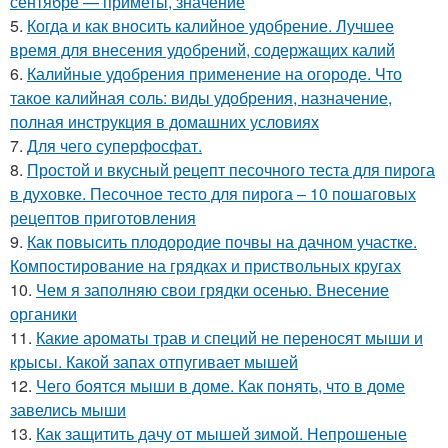
сентябре — приметы, значение
5.
Когда и как вносить калийное удобрение. Лучшее
время для внесения удобрений, содержащих калий
6.
Калийные удобрения применение на огороде. Что
такое калийная соль: виды удобрения, назначение,
полная инструкция в домашних условиях
7.
Для чего суперфосфат.
8.
Простой и вкусный рецепт песочного теста для пирога
в духовке. Песочное тесто для пирога – 10 пошаговых
рецептов приготовления
9.
Как повысить плодородие почвы на дачном участке.
Компостирование на грядках и приствольных кругах
10.
Чем я заполняю свои грядки осенью. Внесение
органики
11.
Какие ароматы трав и специй не переносят мыши и
крысы. Какой запах отпугивает мышей
12.
Чего боятся мыши в доме. Как понять, что в доме
завелись мыши
13.
Как защитить дачу от мышей зимой. Непрошеные