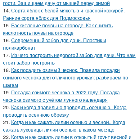
гости. Защищаем дачу от мышей перед зимой
14.
Сорта яблок с белой мякотью и красной кожурой.
Ранние сорта яблок для Подмосковья
15.
Раскисление почвы на огороде. Как снизить
кислотность почвы на огороде
16.
Современный забор для дачи. Пластик и
поликарбонат
17.
Из чего построить недорогой забор для дачи. Что нам
стоит забор построить
18.
Как посадить озимый чеснок. Правила посадки
озимого чеснока для отличного урожая: разбираем по
шагам
19.
Посадка озимого чеснока в 2022 году. Посадка
чеснока озимого с учётом лунного календаря
20.
Как и когда правильно проводить осеннюю.. Когда
проводить осеннюю обрезку
21.
Когда и как сажать лилии осенью и весной.. Когда
сажать луковицы лилии осенью, в каком месяце
22.
Когда и как сажать лилии в открытый грунт весной и