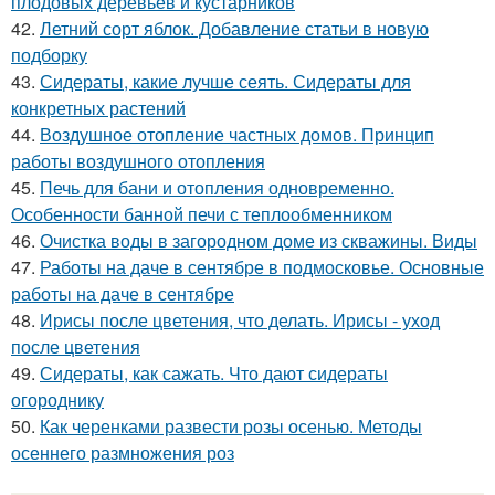
плодовых деревьев и кустарников
42.
Летний сорт яблок. Добавление статьи в новую
подборку
43.
Сидераты, какие лучше сеять. Сидераты для
конкретных растений
44.
Воздушное отопление частных домов. Принцип
работы воздушного отопления
45.
Печь для бани и отопления одновременно.
Особенности банной печи с теплообменником
46.
Очистка воды в загородном доме из скважины. Виды
47.
Работы на даче в сентябре в подмосковье. Основные
работы на даче в сентябре
48.
Ирисы после цветения, что делать. Ирисы - уход
после цветения
49.
Сидераты, как сажать. Что дают сидераты
огороднику
50.
Как черенками развести розы осенью. Методы
осеннего размножения роз