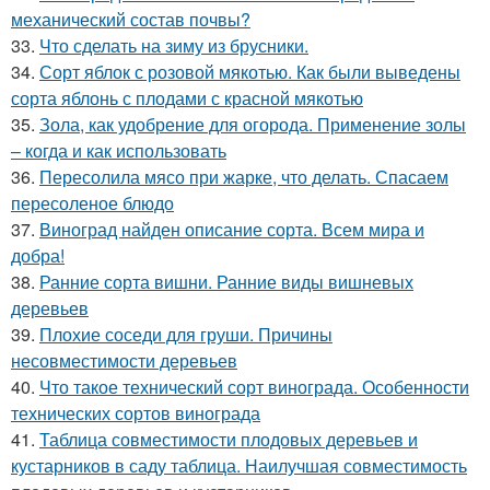
механический состав почвы?
33.
Что сделать на зиму из брусники.
34.
Сорт яблок с розовой мякотью. Как были выведены
сорта яблонь с плодами с красной мякотью
35.
Зола, как удобрение для огорода. Применение золы
– когда и как использовать
36.
Пересолила мясо при жарке, что делать. Спасаем
пересоленое блюдо
37.
Виноград найден описание сорта. Всем мира и
добра!
38.
Ранние сорта вишни. Ранние виды вишневых
деревьев
39.
Плохие соседи для груши. Причины
несовместимости деревьев
40.
Что такое технический сорт винограда. Особенности
технических сортов винограда
41.
Таблица совместимости плодовых деревьев и
кустарников в саду таблица. Наилучшая совместимость