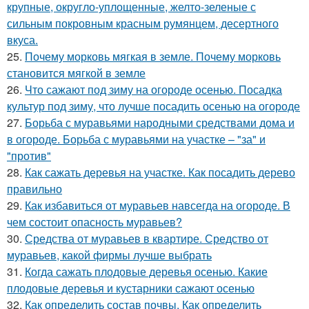
крупные, округло-уплощенные, желто-зеленые с
сильным покровным красным румянцем, десертного
вкуса.
25.
Почему морковь мягкая в земле. Почему морковь
становится мягкой в земле
26.
Что сажают под зиму на огороде осенью. Посадка
культур под зиму, что лучше посадить осенью на огороде
27.
Борьба с муравьями народными средствами дома и
в огороде. Борьба с муравьями на участке – "за" и
"против"
28.
Как сажать деревья на участке. Как посадить дерево
правильно
29.
Как избавиться от муравьев навсегда на огороде. В
чем состоит опасность муравьев?
30.
Средства от муравьев в квартире. Средство от
муравьев, какой фирмы лучше выбрать
31.
Когда сажать плодовые деревья осенью. Какие
плодовые деревья и кустарники сажают осенью
32.
Как определить состав почвы. Как определить