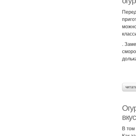
огур
Перед
приго
можно
класс
. Зам
сморо
дольк
читат
Огу
вку
В том
Как з