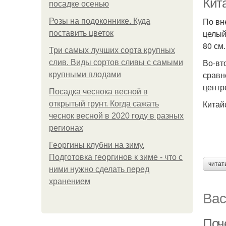
Кит
посадке осенью
По вн
Розы на подоконнике. Куда
целый
поставить цветок
80 см.
Три самых лучших сорта крупных
Во-вт
слив. Виды сортов сливы с самыми
сравн
крупными плодами
центр
Посадка чеснока весной в
Китай
открытый грунт. Когда сажать
чеснок весной в 2020 году в разных
регионах
Георгины клубни на зиму.
Подготовка георгинов к зиме - что с
читат
ними нужно сделать перед
хранением
Вас
Поч