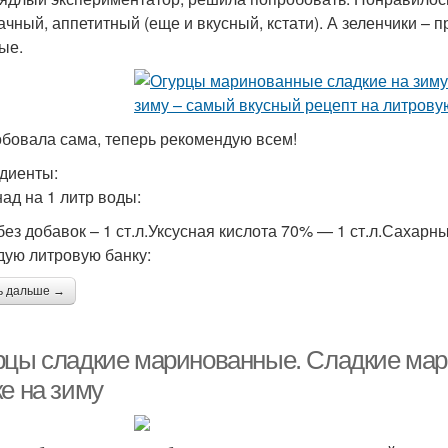
ачный, аппетитный (еще и вкусный, кстати). А зеленчики – п
ые.
бовала сама, теперь рекомендую всем!
диенты:
ад на 1 литр воды:
ез добавок – 1 ст.л.Уксусная кислота 70% — 1 ст.л.Сахарный
дую литровую банку:
ь дальше →
рцы сладкие маринованные. Сладкие мар
е на зиму