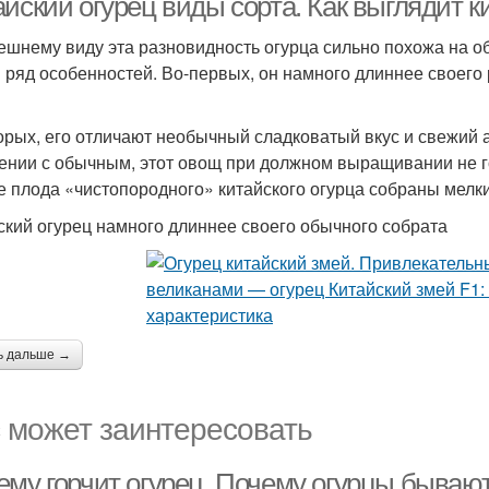
айский огурец виды сорта. Как выглядит 
ешнему виду эта разновидность огурца сильно похожа на о
 ряд особенностей. Во-первых, он намного длиннее своего 
орых, его отличают необычный сладковатый вкус и свежий
ении с обычным, этот овощ при должном выращивании не гор
е плода «чистопородного» китайского огурца собраны мелки
ский огурец намного длиннее своего обычного собрата
ь дальше →
 может заинтересовать
ему горчит огурец. Почему огурцы бываю