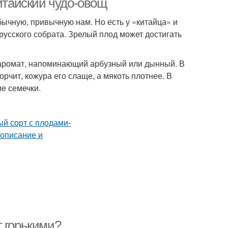
китайский чудо-овощ
бычную, привычную нам. Но есть у «китайца» и
русского собрата. Зрелый плод может достигать
 аромат, напоминающий арбузный или дынный. В
чит, кожура его слаще, а мякоть плотнее. В
е семечки.
т горькими?