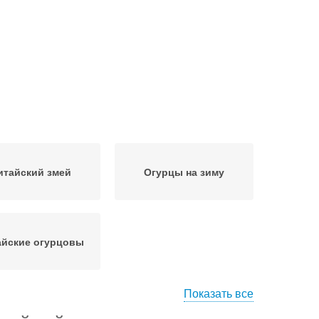
итайский змей
Огурцы на зиму
айские огурцовы
Показать все