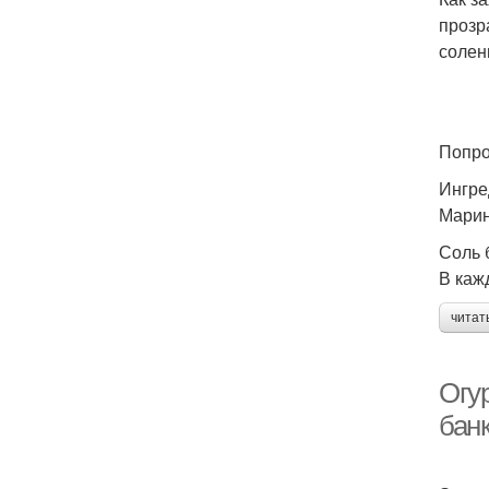
прозр
солен
Попро
Ингре
Марин
Соль б
В каж
читат
Огу
банк