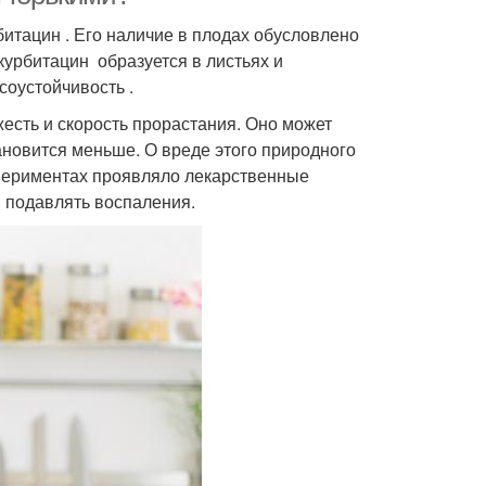
битацин . Его наличие в плодах обусловлено
курбитацин образуется в листьях и
соустойчивость .
жесть и скорость прорастания. Оно может
тановится меньше. О вреде этого природного
кспериментах проявляло лекарственные
и подавлять воспаления.