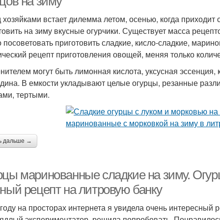
цов на зиму
 хозяйками встает дилемма летом, осенью, когда приходит с
товить на зиму вкусные огурчики. Существует масса рецеп
 посоветовать приготовить сладкие, кисло-сладкие, марино
ический рецепт приготовления овощей, меняя только количес
енителем могут быть лимонная кислота, уксусная эссенция, 
дина. В емкости укладывают целые огурцы, резанные разл
ами, тертыми.
ь дальше →
рцы маринованные сладкие на зиму. Огур
сный рецепт на литровую банку
 году на просторах интернета я увидела очень интересный р
аядлый экспериментатор, решила попробовать. Понравилось