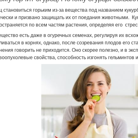
ц становиться горьким из-за вещества под названием кукур
ически и призвано защищать их от поедания животными. Ку
остраняется по всем частям растения, определяя его стрес
ещество есть даже в огуречных семенах, регулируя их всхо
ливаться в корнях, однако, после созревания плодов его с
нения говорить не приходится. Оно скорее полезно, и в э
воопухолевые свойства, способность изгонять гельминтов 