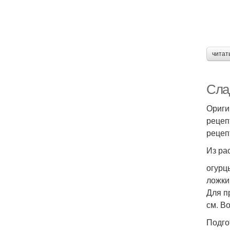
читат
Сла
Ориги
рецеп
рецеп
Из ра
огурцы
ложки
Для п
см. В
Подго