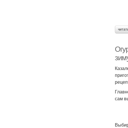
читат
Огу
зим
Казал
приго
рецеп
Главн
сам в
Выбир