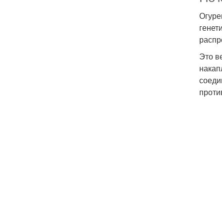
Огуре
генет
распр
Это в
накап
соеди
проти