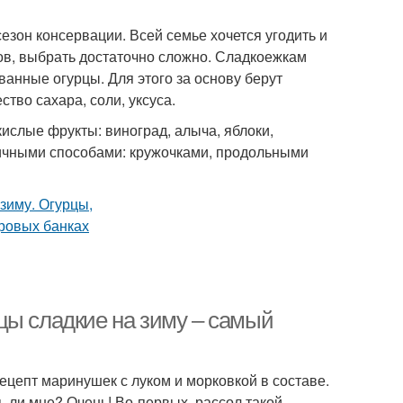
езон консервации. Всей семье хочется угодить и
тов, выбрать достаточно сложно. Сладкоежкам
ванные огурцы. Для этого за основу берут
тво сахара, соли, уксуса.
кислые фрукты: виноград, алыча, яблоки,
ичными способами: кружочками, продольными
цы сладкие на зиму – самый
ецепт маринушек с луком и морковкой в составе.
 ли мне? Очень! Во-первых, рассол такой