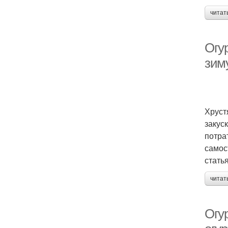
читат
Огу
зим
Хруст
закус
потра
самос
стать
читат
Огу