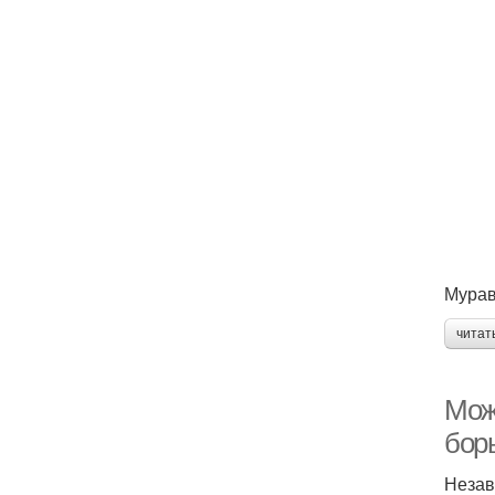
Мурав
читат
Можн
бор
Незав