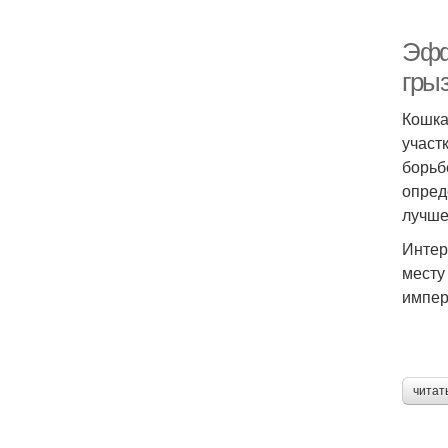
Эфф
гры
Кошка
участ
борьб
опред
лучше
Интер
месту
импер
читат