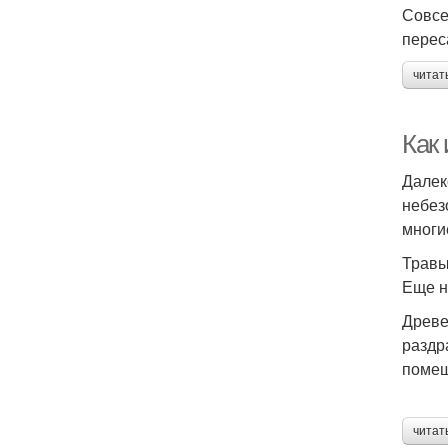
Совсе
перес
читат
Как
Далек
небез
многи
Трав
Еще н
Древе
раздр
помещ
читат