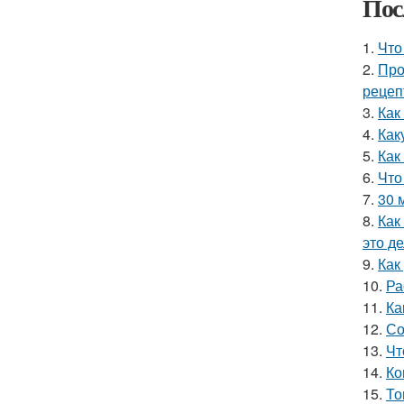
Пос
1.
Что
2.
Про
рецеп
3.
Как
4.
Как
5.
Как
6.
Что
7.
30 
8.
Как
это д
9.
Как
10.
Ра
11.
Ка
12.
Со
13.
Чт
14.
Ко
15.
То