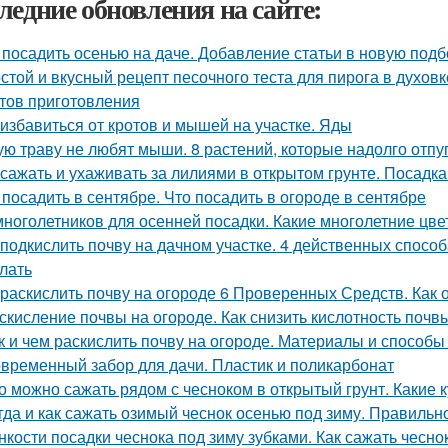
ледние обновления на сайте:
 посадить осенью на даче. Добавление статьи в новую подб
стой и вкусный рецепт песочного теста для пирога в духовк
тов приготовления
 избавиться от кротов и мышей на участке. Яды
ую траву не любят мыши. 8 растений, которые надолго отпу
 сажать и ухаживать за лилиями в открытом грунте. Посадка
 посадить в сентябре. Что посадить в огороде в сентябре
многолетников для осенней посадки. Какие многолетние цв
 подкислить почву на дачном участке. 4 действенных способ
елать
 раскислить почву на огороде 6 Проверенных Средств. Как 
скисление почвы на огороде. Как снизить кислотность почв
к и чем раскислить почву на огороде. Материалы и способ
временный забор для дачи. Пластик и поликарбонат
о можно сажать рядом с чесноком в открытый грунт. Какие 
гда и как сажать озимый чеснок осенью под зиму. Правиль
нкости посадки чеснока под зиму зубками. Как сажать чесно