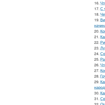
16.
Чт
17.
С 
18.
Че
19.
Ви
начин
20.
Ко
21.
Ка
22.
Ри
23.
Лу
24.
Со
25.
Ра
26.
Чт
27.
Ко
28.
Гр
29.
Ка
народ
30.
Ка
31.
Ср
32.
Ог