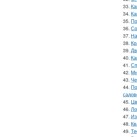
33.
Ка
34.
Ка
35.
По
36.
Со
37.
На
38.
Кр
39.
Дв
40.
Ка
41.
Сп
42.
Мн
43.
Че
44.
По
садов
45.
Цв
46.
Ло
47.
Из
48.
Кв
49.
Те