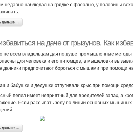
м недавно наблюдал на грядке с фасолью, у половины всхо
аживать.
ь дальше →
 избавиться на даче от грызунов. Как из
о не всем владельцам дач по душе промышленные методы 
опасны для человека и его питомцев, а мышеловки вызыв
е дачники предпочитают бороться с мышами при помощи н
ы
аши бабушки и дедушки отпугивали крыс при помощи средс
сный пепел имеет неприятный для вредителей запах, а кром
ажение. Если рассыпать золу по линии основных мышиных тр
ений.
ь дальше →