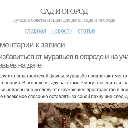
САД И ОГОРОД
лучшие советы и идеи для дачи, сада и огорода
главная
новости
статьи
ментарии к записи
избавиться от муравьев в огороде и на у
авьёв на даче
 других представителей фауны, муравьёв привлекают места
твования. В огороде и саду насекомые могут поселиться, н
ьи непрерывно исследуют окружающее пространство в поис
е насекомое способно оставлять за собой пахнущие следы,