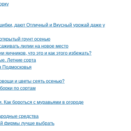
орку
шибки, дают Отличный и Вкусный урожай даже у
 открытый грунт осенью
саживать лилии на новое место
 яичников, что это и как этого избежать?
е. Летние сорта
я Подмосковья
 овощи и цветы сеять осенью?
борки по сортам
и. Как бороться с муравьями в огороде
Народные средства
кой фирмы лучше выбрать