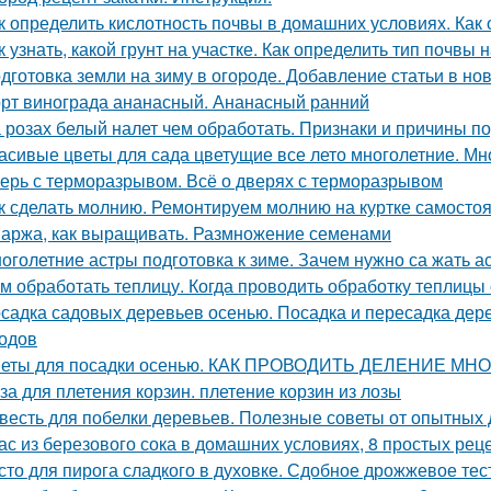
к определить кислотность почвы в домашних условиях. Как
к узнать, какой грунт на участке. Как определить тип почвы 
дготовка земли на зиму в огороде. Добавление статьи в но
рт винограда ананасный. Ананасный ранний
 розах белый налет чем обработать. Признаки и причины п
асивые цветы для сада цветущие все лето многолетние. Мно
ерь с терморазрывом. Всё о дверях с терморазрывом
к сделать молнию. Ремонтируем молнию на куртке самосто
аржа, как выращивать. Размножение семенами
оголетние астры подготовка к зиме. Зачем нужно са жать 
м обработать теплицу. Когда проводить обработку теплицы
садка садовых деревьев осенью. Посадка и пересадка дер
одов
еты для посадки осенью. КАК ПРОВОДИТЬ ДЕЛЕНИЕ М
за для плетения корзин. плетение корзин из лозы
весть для побелки деревьев. Полезные советы от опытных
ас из березового сока в домашних условиях, 8 простых рец
сто для пирога сладкого в духовке. Сдобное дрожжевое тес