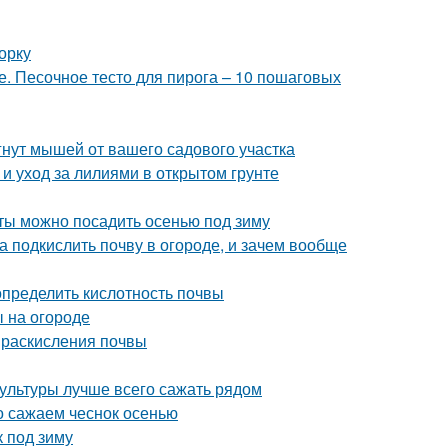
орку
е. Песочное тесто для пирога – 10 пошаговых
гнут мышей от вашего садового участка
 и уход за лилиями в открытом грунте
еты можно посадить осенью под зиму
а подкислить почву в огороде, и зачем вообще
определить кислотность почвы
ы на огороде
ы раскисления почвы
культуры лучше всего сажать рядом
но сажаем чеснок осенью
к под зиму