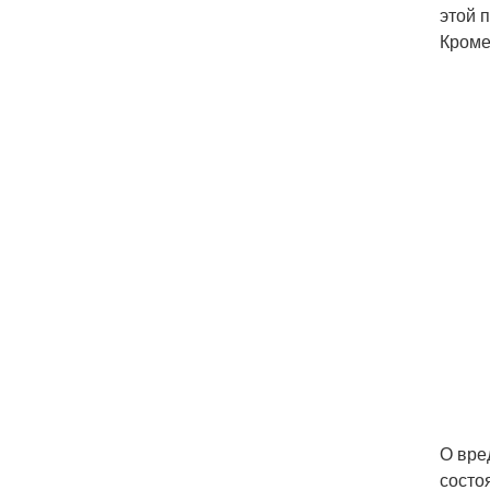
этой 
Кроме
О вре
состо