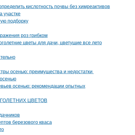
 определить кислотность почвы без химреактивов
на участке
вую подборку
оражения роз грибком
голетние цветы для дачи, цветущие все лето
ятельно
астры осенью: преимущества и недостатки
 осенью
евьев осенью: рекомендации опытных
НОГОЛЕТНИХ ЦВЕТОВ
 дачников
ептов березового кваса
то