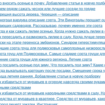
о вносить осенью в почву. Добавление статьи в новую подб
чем рядом сажать чеснок или лучшие соседи по грядке
решня высота дерева. Черешня — описание
ноград вардува описание сорта. Эти Винограды прощает о
ающих садоводов. Рассказываю, почему именно эти сорта
гда и как сажать лилии осенью. Когда нужно сажать лилии в
к пересадить и размножить лилию в саду. Когда лучше пере
ски на этапе переноса эмбрионов. Синдром гиперстимуляции
чшие сорта груш для подмосковья самоплодные низкорослы
рта груш для Подмосковья. Самые сладкие сорта груши дл
нние сорта груши для южного региона. Летние сорта
о посадить осенью под зиму. Что посадить под зиму? Какие
гда выкапывать картошку после посадки. Смещение срока у
уша летняя ранняя. Добавление статьи в новую подборку
к избавиться от муравьев в огороде навсегда своими рукам
ными средствами
к избавиться от муравьев народными средствами в саду. 
едства от муравьев в квартире. Средство от муравьев, ка
ород рецепт закатки. Инструкция: