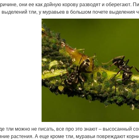
причине, они ее как дойную корову разводят и оберегают. Пи
 выделений тли, у муравьев в большом почете выделения 
де тли можно не писать, все про это знают – высосанный сок
яние растения. А еще кроме тли, муравьи повреждают корн