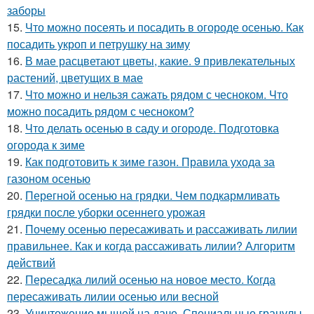
заборы
15.
Что можно посеять и посадить в огороде осенью. Как
посадить укроп и петрушку на зиму
16.
В мае расцветают цветы, какие. 9 привлекательных
растений, цветущих в мае
17.
Что можно и нельзя сажать рядом с чесноком. Что
можно посадить рядом с чесноком?
18.
Что делать осенью в саду и огороде. Подготовка
огорода к зиме
19.
Как подготовить к зиме газон. Правила ухода за
газоном осенью
20.
Перегной осенью на грядки. Чем подкармливать
грядки после уборки осеннего урожая
21.
Почему осенью пересаживать и рассаживать лилии
правильнее. Как и когда рассаживать лилии? Алгоритм
действий
22.
Пересадка лилий осенью на новое место. Когда
пересаживать лилии осенью или весной
23.
Уничтожение мышей на даче. Специальные гранулы