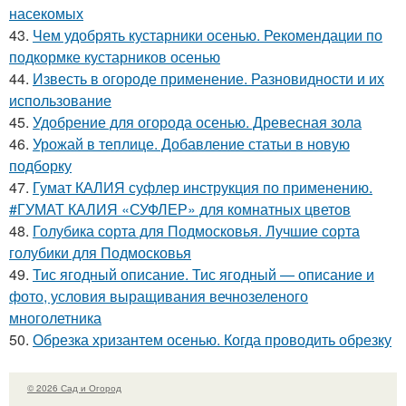
насекомых
43.
Чем удобрять кустарники осенью. Рекомендации по
подкормке кустарников осенью
44.
Известь в огороде применение. Разновидности и их
использование
45.
Удобрение для огорода осенью. Древесная зола
46.
Урожай в теплице. Добавление статьи в новую
подборку
47.
Гумат КАЛИЯ суфлер инструкция по применению.
#ГУМАТ КАЛИЯ «СУФЛЕР» для комнатных цветов
48.
Голубика сорта для Подмосковья. Лучшие сорта
голубики для Подмосковья
49.
Тис ягодный описание. Тис ягодный — описание и
фото, условия выращивания вечнозеленого
многолетника
50.
Обрезка хризантем осенью. Когда проводить обрезку
© 2026 Сад и Огород