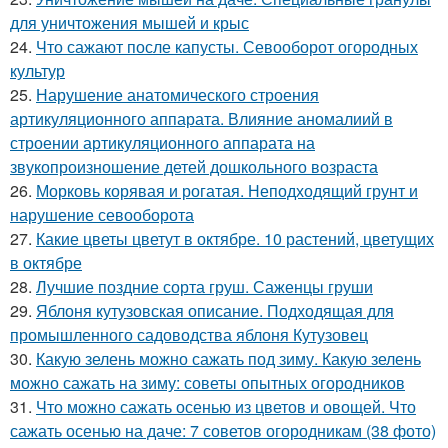
для уничтожения мышей и крыс
24.
Что сажают после капусты. Севооборот огородных
культур
25.
Нарушение анатомического строения
артикуляционного аппарата. Влияние аномалиий в
строении артикуляционного аппарата на
звукопроизношение детей дошкольного возраста
26.
Морковь корявая и рогатая. Неподходящий грунт и
нарушение севооборота
27.
Какие цветы цветут в октябре. 10 растений, цветущих
в октябре
28.
Лучшие поздние сорта груш. Саженцы груши
29.
Яблоня кутузовская описание. Подходящая для
промышленного садоводства яблоня Кутузовец
30.
Какую зелень можно сажать под зиму. Какую зелень
можно сажать на зиму: советы опытных огородников
31.
Что можно сажать осенью из цветов и овощей. Что
сажать осенью на даче: 7 советов огородникам (38 фото)