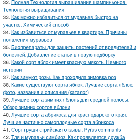
32.
Полная Технология выращивания шампиньонов.
Технология выращивания
33.
Как можно избавиться от муравьев быстро на
участке. Химический способ
34.
Как избавиться от муравьев в квартире. Причины
появления муравьев
35.
Биопрепараты для защиты растений от вредителей и
болезней. Добавление статьи в новую подборку
36.
Какой сорт яблок имеет красную мякоть. Немного
истории
37.
Как зимуют розы. Как проходила зимовка роз
38.
Какие существуют сорта яблок. Лучшие сорта яблок:
фото, названия и описания (каталог)
39.
Лучшие сорта зимних яблонь для средней полосы.
Обзор зимних сортов яблони
40.
Лучшие сорта абрикоса для краснодарского края.
Лучшие частично самоплодные сорта абрикоса
41.
Сорт груши стрийская отзывы. Pyrus communis
42.
Тля и муравьи симбиоз. Как проявляется дружба