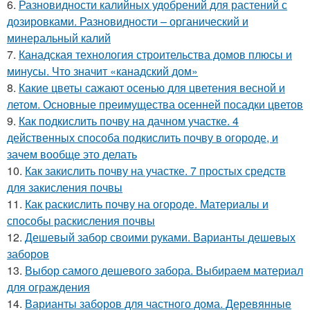
6.
Разновидности калийных удобрений для растений с
дозировками. Разновидности – органический и
минеральный калий
7.
Канадская технология строительства домов плюсы и
минусы. Что значит «канадский дом»
8.
Какие цветы сажают осенью для цветения весной и
летом. Основные преимущества осенней посадки цветов
9.
Как подкислить почву на дачном участке. 4
действенных способа подкислить почву в огороде, и
зачем вообще это делать
10.
Как закислить почву на участке. 7 простых средств
для закисления почвы
11.
Как раскислить почву на огороде. Материалы и
способы раскисления почвы
12.
Дешевый забор своими руками. Варианты дешевых
заборов
13.
Выбор самого дешевого забора. Выбираем материал
для ограждения
14.
Варианты заборов для частного дома. Деревянные