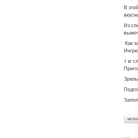
В это
вкусн
Из сл
вымоч
Как з
Ингре
1 кг с
Приго
Зрелы
Подго
Запол
читат