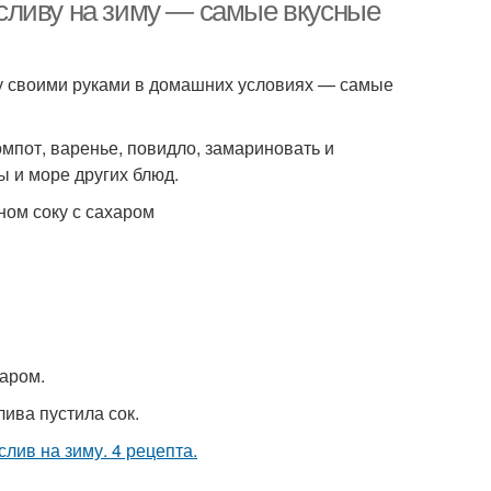
ь сливу на зиму — самые вкусные
зиму своими руками в домашних условиях — самые
Компот без
ивовый компот
стерилизации
омпот, варенье, повидло, замариновать и
ы и море других блюд.
ном соку с сахаром
аром.
ива пустила сок.