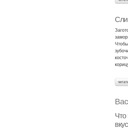
Сли
Загот
замор
Чтобы
зубоч
косто
корицу
читат
Вас
Что 
вку