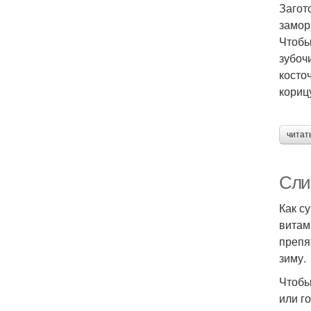
Загот
замор
Чтобы
зубоч
косто
корицу
читат
Сли
Как с
витам
препя
зиму.
Чтобы
или г