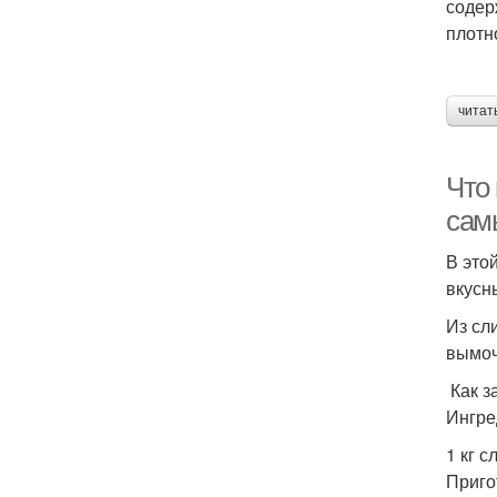
содер
плотн
читат
Что 
сам
В это
вкусн
Из сл
вымоч
Как з
Ингре
1 кг с
Приго