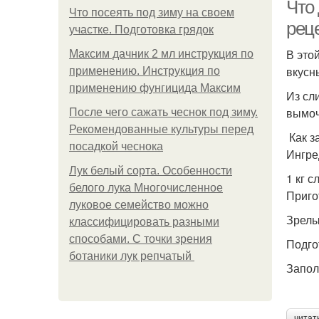
Что 
Что посеять под зиму на своем
рец
участке. Подготовка грядок
В это
Максим дачник 2 мл инструкция по
А
вкусн
применению. Инструкция по
применению фунгицида Максим
Из сл
вымоч
После чего сажать чеснок под зиму.
Рекомендованные культуры перед
Как з
посадкой чеснока
Ингре
Лук белый сорта. Особенности
1 кг с
белого лука Многочисленное
Приго
луковое семейство можно
Зрелы
классифицировать разными
способами. С точки зрения
Подго
ботаники лук репчатый
Запол
читат