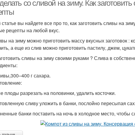
делать со сливой на зиму. Как заготовит
епты
й статье вы найдете все про то, как заготовить сливы на 
Ткемали из желтой
джика со сливами
Сл
ые рецепты на любой вкус.
сливы
ивы на зиму можно приготовить массу вкусных заготовок : к
ить, а еще из слив можно приготовить пастилу, джем, цукат
аготовить сливы на зиму своими руками ? Слива в собствен
диенты:
ливы,300–400 г сахара.
товление:
е плоды разрезать на половинки, удалить косточки.
товленную сливу уложить в банки, послойно пересыпая сах
ненные банки поставить на ночь в холодное место, чтобы сл
ь дальше →