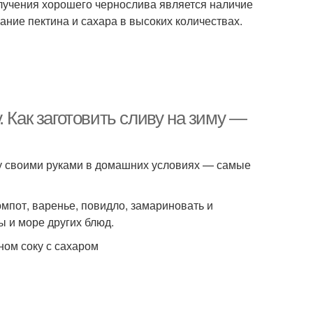
лучения хорошего чернослива является наличие
ние пектина и сахара в высоких количествах.
 Как заготовить сливу на зиму —
зиму своими руками в домашних условиях — самые
омпот, варенье, повидло, замариновать и
ы и море других блюд.
ном соку с сахаром