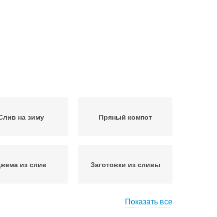
Слив на зиму
Пряный компот
жема из слив
Заготовки из сливы
Показать все
оленые сливы
Заготовки из слив