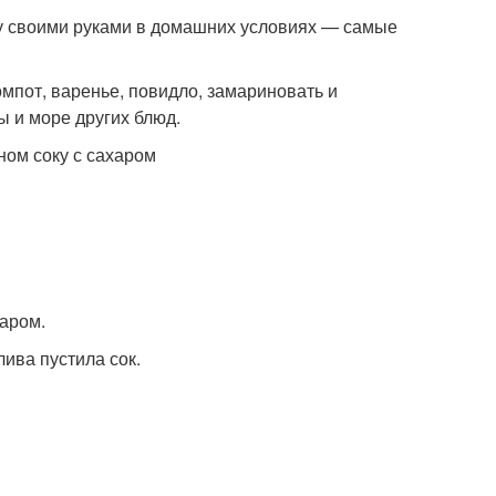
зиму своими руками в домашних условиях — самые
омпот, варенье, повидло, замариновать и
ы и море других блюд.
ном соку с сахаром
аром.
ива пустила сок.