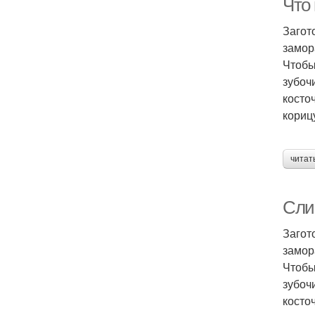
Что 
Загот
замор
Чтобы
зубоч
косто
корицу
читат
Слив
Загот
замор
Чтобы
зубоч
косто