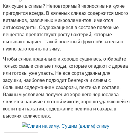
Как сушить сливы? Неповторимый чернослив на кухне
пригодится всегда. В вяленых сливах содержится много
витаминов, различных микроэлементов, имеются
Джема из сливы
Джемы с пектином
антиоксиданты. Содержащиеся в составе полезные
вещества препятствуют росту бактерий, которые
вызывают кариес. Такой полезный фрукт обязательно
нужно заготовить на зиму.
Слив с шоколадом
Джемы с орехами
Чтобы слива правильно и хорошо сушилась, отбирайте
только самые спелые плоды, которые опадают с дерева
или готовы уже упасть. Не все сорта удачны для
засушки, наиболее подходит Венгерка и сливы с
Слив в собственном
Джемы с апельсином
большим содержанием сахарозы, пектина в составе.
соку
Важным условием получения хорошего чернослива
является наличие плотной мякоти, хорошо удаляющейся
кости при нажатии, содержание пектина и сахара в
Джемы в домашних
высоких количествах.
Джемы на зиму
условиях