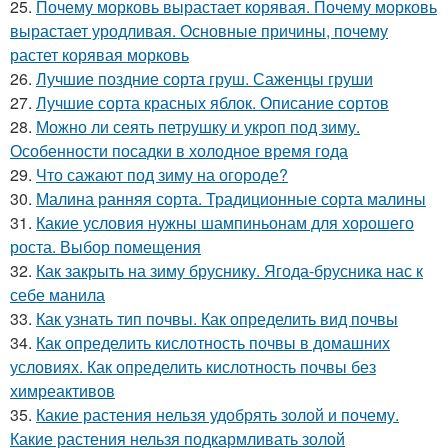
25.
Почему морковь вырастает корявая. Почему морковь
вырастает уродливая. Основные причины, почему
растет корявая морковь
26.
Лучшие поздние сорта груш. Саженцы груши
27.
Лучшие сорта красных яблок. Описание сортов
28.
Можно ли сеять петрушку и укроп под зиму.
Особенности посадки в холодное время года
29.
Что сажают под зиму на огороде?
30.
Малина ранняя сорта. Традиционные сорта малины
31.
Какие условия нужны шампиньонам для хорошего
роста. Выбор помещения
32.
Как закрыть на зиму бруснику. Ягода-брусника нас к
себе манила
33.
Как узнать тип почвы. Как определить вид почвы
34.
Как определить кислотность почвы в домашних
условиях. Как определить кислотность почвы без
химреактивов
35.
Какие растения нельзя удобрять золой и почему.
Какие растения нельзя подкармливать золой