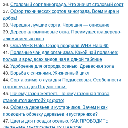
36.
Столовый сорт винограда. Что значит столовый сорт
37.
Обзор технических сортов винограда. Всем мира и
добра!
38.
Черешня лучшие сорта. Черешня — описание
39.
Дерево алюминиевые окна. Преимущества дерево-
алюминиевых окон
40.
Окна WHS Halo. Обзор профиля WHS Halo 60
41.
Полезные чаи для организма. Какой чай полезнее:
польза и вред всех видов чая в одной таблице
42.
Удобрение для огорода осенью. Древесная зола
43.
Борьба с слизнями. Жизненный цикл
44.
Сорта озимого лука для Подмосковья. Особенности
сортов лука для Подмосковья
45.
Почему газон желтеет. Почему газонная трава
становится желтой? (2 фото)
46.
Обрезка деревьев и кустарников. Зачем и как
проводить обрезку деревьев и кустарников?
47.
Цветы для посадки осенью. КАК ПРОВОДИТЬ
ДЕЛЕНИЕ МНОГОЛЕТНИХ ЦВЕТОВ