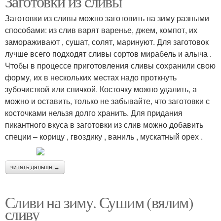
Заготовки из сливы
Заготовки из сливы можно заготовить на зиму разными
способами: из слив варят варенье, джем, компот, их
замораживают , сушат, солят, маринуют. Для заготовок
Джемы из слив
Слив в сахаре
лучше всего подходят сливы сортов мирабель и алыча .
Чтобы в процессе приготовления сливы сохранили свою
форму, их в нескольких местах надо проткнуть
зубочисткой или спичкой. Косточку можно удалить, а
Компот из слив
Заготовки из слив
можно и оставить, только не забывайте, что заготовки с
косточками нельзя долго хранить. Для придания
пикантного вкуса в заготовки из слив можно добавить
специи – корицу , гвоздику , ваниль , мускатный орех .
Ткемали из желтой
Аджика со сливами
сливы
читать дальше →
Сливи на зиму. Сушим (вялим)
Слив в сиропе
Варение из сливы
сливу