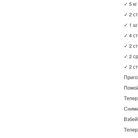
✓ 5 к
✓ 2 с
✓ 1 ш
✓ 4 ст
✓ 2 ст
✓ 2 с
✓ 2 ст
Приго
Помой
Тепер
Сними
Взбей
Тепер