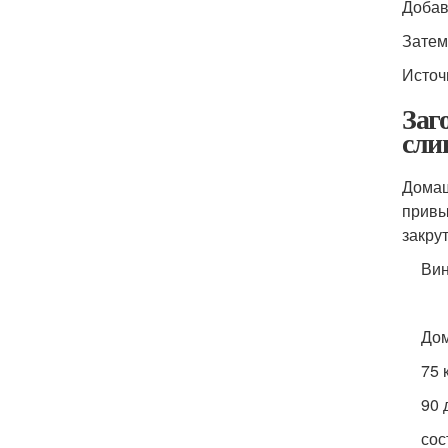
Добав
Затем
Источ
Заг
сли
Дома
привы
закру
Вин
Дом
75 
90 
сос