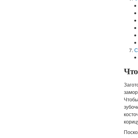
С
Что
Загот
замор
Чтобы
зубоч
косто
корицу
Поско