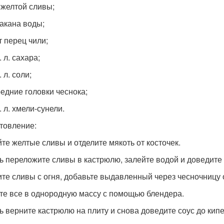
г желтой сливы;
такана воды;
т перец чили;
. л. сахара;
. л. соли;
редние головки чеснока;
. л. хмели-сунели.
товление:
те желтые сливы и отделите мякоть от косточек.
ь переложите сливы в кастрюлю, залейте водой и доведите 
те сливы с огня, добавьте выдавленный через чесночницу 
те все в однородную массу с помощью блендера.
ь верните кастрюлю на плиту и снова доведите соус до кип