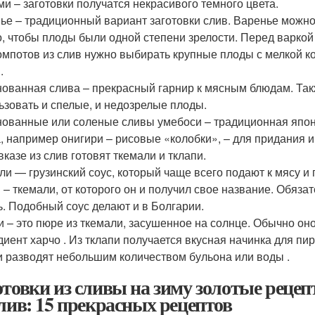
ми – заготовки получатся некрасивого темного цвета.
ье – традиционный вариант заготовки слив. Варенье можно 
, чтобы плоды были одной степени зрелости. Перед варкой
омпотов из слив нужно выбирать крупные плоды с мелкой ко
.
ованная слива – прекрасный гарнир к мясным блюдам. Такж
ьзовать и спелые, и недозрелые плоды.
ованные или соленые сливы умебоси – традиционная японс
, например онигири – рисовые «колобки», – для придания им
вказе из слив готовят ткемали и тклапи.
ли — грузинский соус, который чаще всего подают к мясу и п
 – ткемали, от которого он и получил свое название. Обяза
ь. Подобный соус делают и в Болгарии.
и – это пюре из ткемали, засушенное на солнце. Обычно он
диент харчо . Из тклапи получается вкусная начинка для пир
и разводят небольшим количеством бульона или воды .
отовки из сливы на зиму золотые реце
слив: 15 прекрасных рецептов