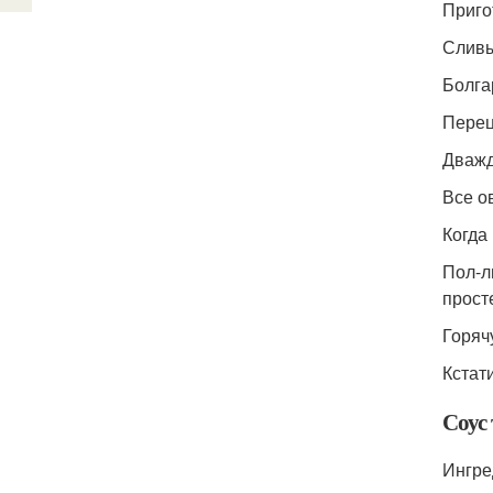
Приго
Сливы
Болга
Перец
Дважд
Все о
Когда 
Пол-л
прост
Горяч
Кстат
Соус
Ингре