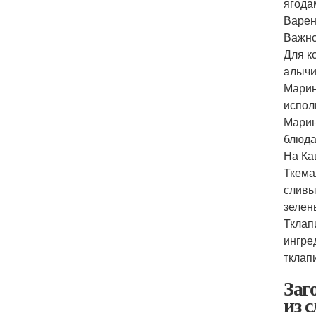
ягода
Варен
Важно
Для к
алычи
Марин
испол
Марин
блюда
На Ка
Ткема
сливы
зелен
Тклап
ингре
тклап
Заг
из 