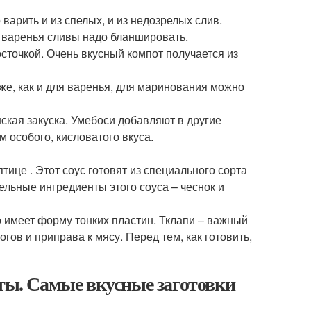
варить и из спелых, и из недозрелых слив.
 варенья сливы надо бланшировать.
сточкой. Очень вкусный компот получается из
е, как и для варенья, для маринования можно
кая закуска. Умебоси добавляют в другие
 особого, кисловатого вкуса.
тице . Этот соус готовят из специального сорта
тельные ингредиенты этого соуса – чеснок и
о имеет форму тонких пластин. Тклапи – важный
огов и приправа к мясу. Перед тем, как готовить,
пты. Самые вкусные заготовки