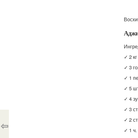
Восхи
Аджи
Ингре
✓ 2 кг
✓ 3 г
✓ 1 п
✓ 5 ш
✓ 4 зу
✓ 3 ст
✓ 2 ст
⇦
✓ 1 ч.