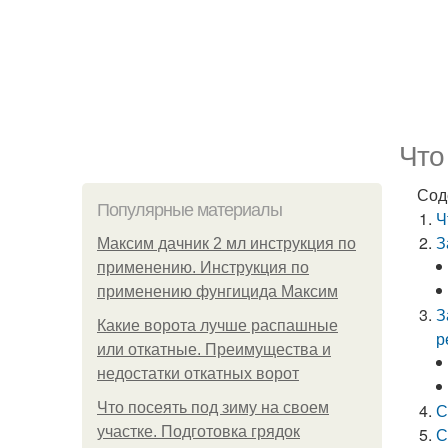
Что
Сод
Популярные материалы
Ч
З
Максим дачник 2 мл инструкция по
применению. Инструкция по
применению фунгицида Максим
З
Какие ворота лучше распашные
р
или откатные. Преимущества и
недостатки откатных ворот
Что посеять под зиму на своем
С
участке. Подготовка грядок
С