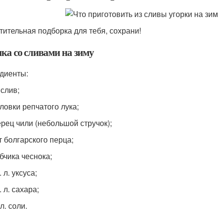
тительная подборка для тебя, сохрани!
ка со сливами на зиму
диенты:
 слив;
оловки репчатого лука;
ерец чили (небольшой стручок);
т болгарского перца;
бчика чеснока;
. л. уксуса;
. л. сахара;
 л. соли.