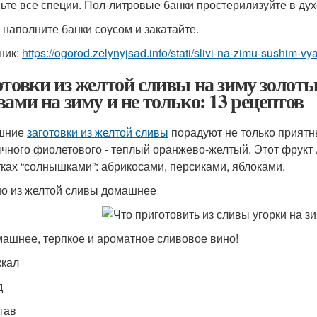
ьте все специи. Пол-литровые банки простерилизуйте в дух
 наполните банки соусом и закатайте.
ник:
https://ogorod.zelynyjsad.info/stati/slivi-na-zimu-sushim-vya
отовки из желтой сливы на зиму золот
вами на зиму и не только: 13 рецептов
шние
заготовки из желтой сливы
порадуют не только приятн
чного фиолетового - теплый оранжево-желтый. Этот фрукт 
тках “солнышками”: абрикосами, персиками, яблоками.
о из желтой сливы домашнее
ашнее, терпкое и ароматное сливовое вино!
ккал
д
тав