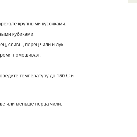
нарежьте крупными кусочками.
ными кубиками.
ц, сливы, перец чили и лук.
 время помешивая.
оведите температуру до 150 С и
ьше или меньше перца чили.