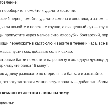
товление:
 переберите, помойте и удалите косточки.
рский перец помойте, удалите семена и хвостики, а затем 
 чили помойте и порежьте крупно, а очищенный лук — круп
ы пропустите через мелкое сито мясорубки болгарский, пере
вощи переложите в кастрюлю и варите в течении часа, все
масса пустит сок, добавьте соль и сахар.
итровые банки поместите на решетку в холодную духовку, д
ерилизуйте банки 15 минут.
ую аджику разложите по стерильным банкам и закатайте.
и, остроту заготовки можно регулировать — добавлять бол
 ткемали из желтой сливы на зиму
диенты: