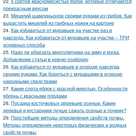
22.
5 сортов красномясистых яблок, которые отличаются
прекрасным вкусом
23.
Мицелий шампиньонов своими руками из грибов. Как
вырастить мицелий из грибных ножек на картоне
24.
Как избавиться от муравьев на участке раз и
навсегда. Как избавиться от муравьев на участке – ТРИ
основных способа
25.
Надо ли обрезать многолетники на зиму и когда.
Добавление статьи в новую подборку
26.
Как избавиться от муравьев в огороде навсегда
своими руками. Как бороться с муравьями в огороде
народными средствами
27.
Какие сорта яблок с красной мякотью. Особенности
яблонь с красными плодами
28.
Посадка косточковых деревьев осенью. Какие
деревья и кустарники лучше сажать осенью и почему?
29.
Простейшие методы определения свойств почвы.
Методы определения некоторых физических и водных
свойств почвы