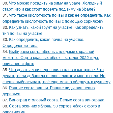
30.
Что можно посадить на зиму на урале. Холодный
старт: что и как стоит посеять под зиму на Урале?
31.
Что такое кислотность почвы и как ее определить. Как
определить кислотность почвы с помощью сорняков?
32.
Как узнать, какой грунт на участке. Как определить
тип почвы на участке
33.
Как определить, какая почва на участке.
Определение типа
34.
Выбираем сорта яблонь с плодами с красной
мякотью. Сорта красных яблок – каталог 2022 года:
описание и фото
35.
Что делать если пересолила плов в кастрюле. Что
делать, если добавила в плов слишком много соли. Не
спеши выбрасывать, всё еще можно обернуть к лучшему
36.
Ранние сорта вишни. Ранние виды вишневых
деревьев
37.
Виноград столовый сорта. Белые сорта винограда
38.
Сорта осенних яблонь. 50 сортов яблок с фото и
описаниями