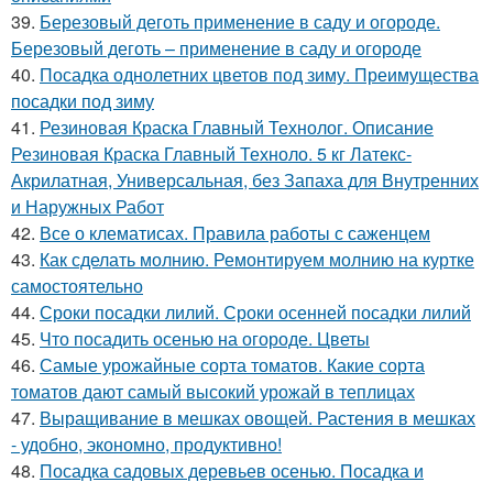
39.
Березовый деготь применение в саду и огороде.
Березовый деготь – применение в саду и огороде
40.
Посадка однолетних цветов под зиму. Преимущества
посадки под зиму
41.
Резиновая Краска Главный Технолог. Описание
Резиновая Краска Главный Техноло. 5 кг Латекс-
Акрилатная, Универсальная, без Запаха для Внутренних
и Наружных Работ
42.
Все о клематисах. Правила работы с саженцем
43.
Как сделать молнию. Ремонтируем молнию на куртке
самостоятельно
44.
Сроки посадки лилий. Сроки осенней посадки лилий
45.
Что посадить осенью на огороде. Цветы
46.
Самые урожайные сорта томатов. Какие сорта
томатов дают самый высокий урожай в теплицах
47.
Выращивание в мешках овощей. Растения в мешках
- удобно, экономно, продуктивно!
48.
Посадка садовых деревьев осенью. Посадка и