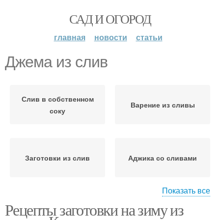
САД И ОГОРОД
главная
новости
статьи
Джема из слив
Слив в собственном
Варение из сливы
соку
Заготовки из слив
Аджика со сливами
Показать все
Рецепты заготовки на зиму из
Ткемали из желтой
Сливы на зиму
сливы