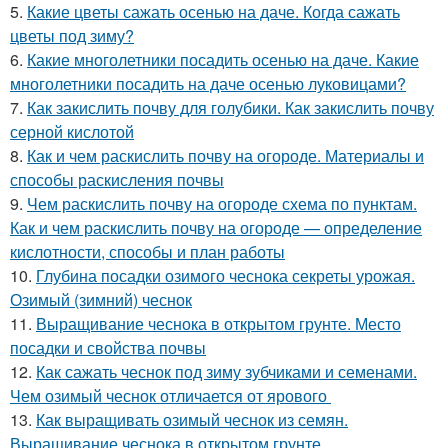
5.
Какие цветы сажать осенью на даче. Когда сажать
цветы под зиму?
6.
Какие многолетники посадить осенью на даче. Какие
многолетники посадить на даче осенью луковицами?
7.
Как закислить почву для голубики. Как закислить почву
серной кислотой
8.
Как и чем раскислить почву на огороде. Материалы и
способы раскисления почвы
9.
Чем раскислить почву на огороде схема по пунктам.
Как и чем раскислить почву на огороде — определение
кислотности, способы и план работы
10.
Глубина посадки озимого чеснока секреты урожая.
Озимый (зимний) чеснок
11.
Выращивание чеснока в открытом грунте. Место
посадки и свойства почвы
12.
Как сажать чеснок под зиму зубчиками и семенами.
Чем озимый чеснок отличается от ярового
13.
Как выращивать озимый чеснок из семян.
Выращивание чеснока в открытом грунте