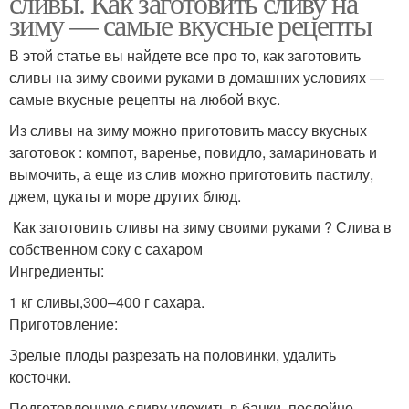
сливы. Как заготовить сливу на
зиму — самые вкусные рецепты
В этой статье вы найдете все про то, как заготовить
сливы на зиму своими руками в домашних условиях —
Заготовки из сливы
Джемы из сливы
самые вкусные рецепты на любой вкус.
Из сливы на зиму можно приготовить массу вкусных
заготовок : компот, варенье, повидло, замариновать и
Джемы в домашних
вымочить, а еще из слив можно приготовить пастилу,
Джемы на зиму
условиях
джем, цукаты и море других блюд.
Как заготовить сливы на зиму своими руками ? Слива в
собственном соку с сахаром
Ингредиенты:
Компот из сливы
Слив на зиму
1 кг сливы,300–400 г сахара.
Приготовление:
Зрелые плоды разрезать на половинки, удалить
косточки.
Компот из слив
Подготовленную сливу уложить в банки, послойно