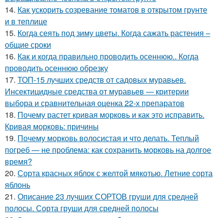
14.
Как ускорить созревание томатов в открытом грунте
и в теплице
15.
Когда сеять под зиму цветы. Когда сажать растения –
общие сроки
16.
Как и когда правильно проводить осеннюю.. Когда
проводить осеннюю обрезку
17.
ТОП-15 лучших средств от садовых муравьев.
Инсектицидные средства от муравьев — критерии
выбора и сравнительная оценка 22-х препаратов
18.
Почему растет кривая морковь и как это исправить.
Кривая морковь: причины
19.
Почему морковь волосистая и что делать. Теплый
погреб — не проблема: как сохранить морковь на долгое
время?
20.
Сорта красных яблок с желтой мякотью. Летние сорта
яблонь
21.
Описание 23 лучших СОРТОВ груши для средней
полосы. Сорта груши для средней полосы