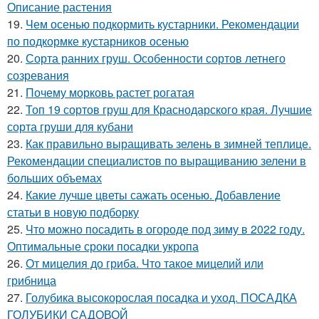
Описание растения
19.
Чем осенью подкормить кустарники. Рекомендации
по подкормке кустарников осенью
20.
Сорта ранних груш. Особенности сортов летнего
созревания
21.
Почему морковь растет рогатая
22.
Топ 19 сортов груш для Краснодарского края. Лучшие
сорта груши для кубани
23.
Как правильно выращивать зелень в зимней теплице.
Рекомендации специалистов по выращиванию зелени в
больших объемах
24.
Какие лучше цветы сажать осенью. Добавление
статьи в новую подборку
25.
Что можно посадить в огороде под зиму в 2022 году.
Оптимальные сроки посадки укропа
26.
От мицелия до гриба. Что такое мицелий или
грибница
27.
Голубика высокорослая посадка и уход. ПОСАДКА
ГОЛУБИКИ САДОВОЙ