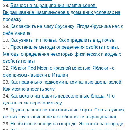
28.
Бизнес на выращивании шампиньонов.
Выращивание шампиньонов в домашних условиях на
продажу
29.
Как закрыть на зиму бруснику. Ягода-брусника нас к
себе манила
30.
Как узнать тип почвы. Как определить вид почвы
31.
Простейшие методы определения свойств почвы.
Методы определения некоторых физических и водных
свойств почвы
32.
Яблоки Red Moon с красной мякотью. Яблоки «с
сюрпризом» вывели в Италии
33.
Как правильно подкормить комнатные цветы золой.
Как можно вносить золу
34.
Как можно исправить пересоленные блюда. Что
делать если пересолил еду
35.
Груша ранняя летняя описание сорта. Сорта лучших
летних груш: описание и особенности выращивания
36.
Необычные овощи на огороде. Экзотика на огороде