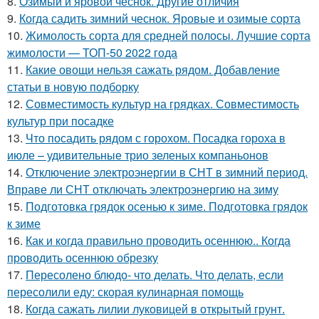
8.
Озимый и яровой чеснок. Другие отличия
9.
Когда садить зимний чеснок. Яровые и озимые сорта
10.
Жимолость сорта для средней полосы. Лучшие сорта
жимолости — ТОП-50 2022 года
11.
Какие овощи нельзя сажать рядом. Добавление
статьи в новую подборку
12.
Совместимость культур на грядках. Совместимость
культур при посадке
13.
Что посадить рядом с горохом. Посадка гороха в
июле – удивительные трио зеленых компаньонов
14.
Отключение электроэнергии в СНТ в зимний период.
Вправе ли СНТ отключать электроэнергию на зиму
15.
Подготовка грядок осенью к зиме. Подготовка грядок
к зиме
16.
Как и когда правильно проводить осеннюю.. Когда
проводить осеннюю обрезку
17.
Пересолено блюдо- что делать. Что делать, если
пересолили еду: скорая кулинарная помощь
18.
Когда сажать лилии луковицей в открытый грунт.