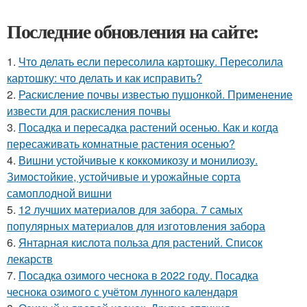
Последние обновления на сайте:
1.
Что делать если пересолила картошку. Пересолила
картошку: что делать и как исправить?
2.
Раскисление почвы известью пушонкой. Применение
извести для раскисления почвы
3.
Посадка и пересадка растений осенью. Как и когда
пересаживать комнатные растения осенью?
4.
Вишни устойчивые к коккомикозу и монилиозу.
Зимостойкие, устойчивые и урожайные сорта
самоплодной вишни
5.
12 лучших материалов для забора. 7 самых
популярных материалов для изготовления забора
6.
Янтарная кислота польза для растений. Список
лекарств
7.
Посадка озимого чеснока в 2022 году. Посадка
чеснока озимого с учётом лунного календаря