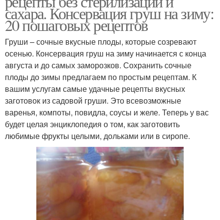
рецепты без стерилизации и
сахара. Консервация груш на зиму:
20 пошаговых рецептов
Карамелизованная
Груши – сочные вкусные плоды, которые созревают
Компот с лимоном
груша
осенью. Консервация груш на зиму начинается с конца
августа и до самых заморозков. Сохранить сочные
плоды до зимы предлагаем по простым рецептам. К
вашим услугам самые удачные рецепты вкусных
Груша в вине
Варение из груш
заготовок из садовой груши. Это всевозможные
варенья, компоты, повидла, соусы и желе. Теперь у вас
будет целая энциклопедия о том, как заготовить
любимые фрукты целыми, дольками или в сиропе.