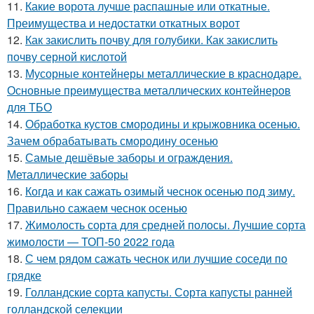
11.
Какие ворота лучше распашные или откатные.
Преимущества и недостатки откатных ворот
12.
Как закислить почву для голубики. Как закислить
почву серной кислотой
13.
Мусорные контейнеры металлические в краснодаре.
Основные преимущества металлических контейнеров
для ТБО
14.
Обработка кустов смородины и крыжовника осенью.
Зачем обрабатывать смородину осенью
15.
Самые дешёвые заборы и ограждения.
Металлические заборы
16.
Когда и как сажать озимый чеснок осенью под зиму.
Правильно сажаем чеснок осенью
17.
Жимолость сорта для средней полосы. Лучшие сорта
жимолости — ТОП-50 2022 года
18.
С чем рядом сажать чеснок или лучшие соседи по
грядке
19.
Голландские сорта капусты. Сорта капусты ранней
голландской селекции