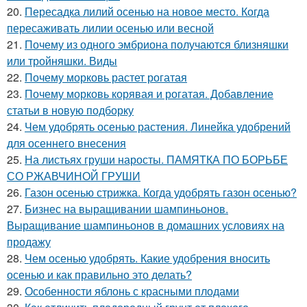
20.
Пересадка лилий осенью на новое место. Когда
пересаживать лилии осенью или весной
21.
Почему из одного эмбриона получаются близняшки
или тройняшки. Виды
22.
Почему морковь растет рогатая
23.
Почему морковь корявая и рогатая. Добавление
статьи в новую подборку
24.
Чем удобрять осенью растения. Линейка удобрений
для осеннего внесения
25.
На листьях груши наросты. ПАМЯТКА ПО БОРЬБЕ
СО РЖАВЧИНОЙ ГРУШИ
26.
Газон осенью стрижка. Когда удобрять газон осенью?
27.
Бизнес на выращивании шампиньонов.
Выращивание шампиньонов в домашних условиях на
продажу
28.
Чем осенью удобрять. Какие удобрения вносить
осенью и как правильно это делать?
29.
Особенности яблонь с красными плодами