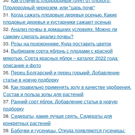
30.
Как отличить плодородный грунт от плохого.
Плодородный чернозем, или "царь почв"
31.
Когда сажать плодовые деревья осенью. Какие
плодовые деревья и кустарники сажают осенью
32.
Анализ почвы в домашних условиях. Можно ли
самому сделать анализ почвы?
33.
Розы на подоконнике. Куда поставить цветок
34.
Выбираем сорта яблонь с плодами с красной
мякотью. Сорта красных яблок – каталог 2022 года:
описание и фото
35.
Перец Болгарский и перец горький. Добавление
статьи в новую подборку
36.
Как правильно применять золу в качестве удобрения.
Состав и польза золы для растений
37.
Ранний сорт яблок. Добавление статьи в новую
подборку
38.
Сидераты, какие лучше сеять. Сидераты для
конкретных растений
39.
Бабочки и гусеницы. Откуда появляются гусеницы: