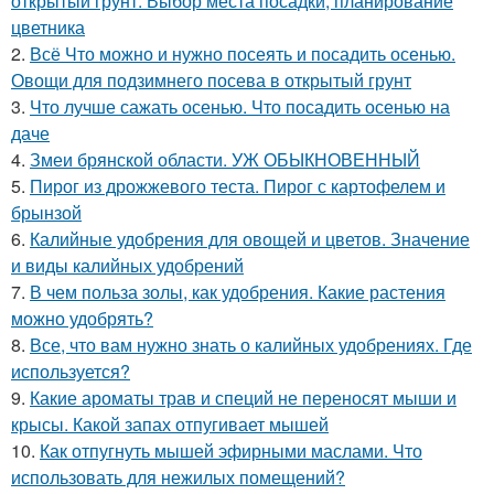
открытый грунт. Выбор места посадки, планирование
цветника
2.
Всё Что можно и нужно посеять и посадить осенью.
Овощи для подзимнего посева в открытый грунт
3.
Что лучше сажать осенью. Что посадить осенью на
даче
4.
Змеи брянской области. УЖ ОБЫКНОВЕННЫЙ
5.
Пирог из дрожжевого теста. Пирог с картофелем и
брынзой
6.
Калийные удобрения для овощей и цветов. Значение
и виды калийных удобрений
7.
В чем польза золы, как удобрения. Какие растения
можно удобрять?
8.
Все, что вам нужно знать о калийных удобрениях. Где
используется?
9.
Какие ароматы трав и специй не переносят мыши и
крысы. Какой запах отпугивает мышей
10.
Как отпугнуть мышей эфирными маслами. Что
использовать для нежилых помещений?