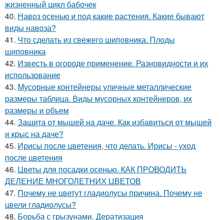
жизненный цикл бабочек
40.
Навоз осенью и под какие растения. Какие бывают
виды навоза?
41.
Что сделать из свежего шиповника. Плоды
шиповника
42.
Известь в огороде применение. Разновидности и их
использование
43.
Мусорные контейнеры уличные металлические
размеры таблица. Виды мусорных контейнеров, их
размеры и объем
44.
Защита от мышей на даче. Как избавиться от мышей
и крыс на даче?
45.
Ирисы после цветения, что делать. Ирисы - уход
после цветения
46.
Цветы для посадки осенью. КАК ПРОВОДИТЬ
ДЕЛЕНИЕ МНОГОЛЕТНИХ ЦВЕТОВ
47.
Почему не цветут гладиолусы причина. Почему не
цвели гладиолусы?
48.
Борьба с грызунами. Дератизация