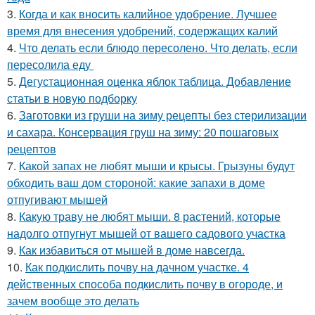
3.
Когда и как вносить калийное удобрение. Лучшее
время для внесения удобрений, содержащих калий
4.
Что делать если блюдо пересолено. Что делать, если
пересолила еду
5.
Дегустационная оценка яблок таблица. Добавление
статьи в новую подборку
6.
Заготовки из груши на зиму рецепты без стерилизации
и сахара. Консервация груш на зиму: 20 пошаговых
рецептов
7.
Какой запах не любят мыши и крысы. Грызуны будут
обходить ваш дом стороной: какие запахи в доме
отпугивают мышей
8.
Какую траву не любят мыши. 8 растений, которые
надолго отпугнут мышей от вашего садового участка
9.
Как избавиться от мышей в доме навсегда.
10.
Как подкислить почву на дачном участке. 4
действенных способа подкислить почву в огороде, и
зачем вообще это делать