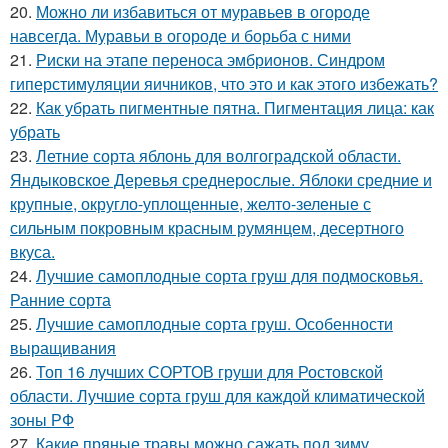
20.
Можно ли избавиться от муравьев в огороде
навсегда. Муравьи в огороде и борьба с ними
21.
Риски на этапе переноса эмбрионов. Синдром
гиперстимуляции яичников, что это и как этого избежать?
22.
Как убрать пигментные пятна. Пигментация лица: как
убрать
23.
Летние сорта яблонь для волгоградской области.
Яндыковское Деревья среднерослые. Яблоки средние и
крупные, округло-уплощенные, желто-зеленые с
сильным покровным красным румянцем, десертного
вкуса.
24.
Лучшие самоплодные сорта груш для подмосковья.
Ранние сорта
25.
Лучшие самоплодные сорта груш. Особенности
выращивания
26.
Топ 16 лучших СОРТОВ груши для Ростовской
области. Лучшие сорта груш для каждой климатической
зоны РФ
27.
Какие пряные травы можно сажать под зиму.