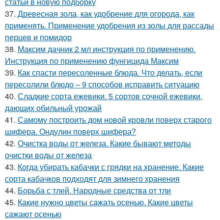
статьи в новую подборку
37.
Древесная зола, как удобрение для огорода, как
применять. Применение удобрения из золы для рассады
перцев и помидор
38.
Максим дачник 2 мл инструкция по применению.
Инструкция по применению фунгицида Максим
39.
Как спасти пересоленные блюда. Что делать, если
пересолили блюдо – 9 способов исправить ситуацию
40.
Сладкие сорта ежевики. 5 сортов сочной ежевики,
дающих обильный урожай
41.
Самому построить дом новой кровли поверх старого
шифера. Ондулин поверх шифера?
42.
Очистка воды от железа. Какие бывают методы
очистки воды от железа
43.
Когда убирать кабачки с грядки на хранение. Какие
сорта кабачков подходят для зимнего хранения
44.
Борьба с тлей. Народные средства от тли
45.
Какие нужно цветы сажать осенью. Какие цветы
сажают осенью