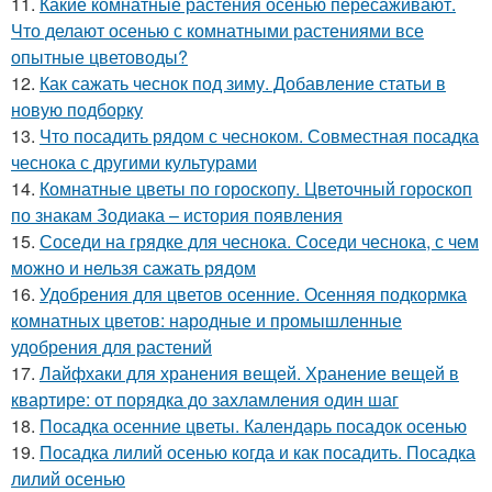
11.
Какие комнатные растения осенью пересаживают.
Что делают осенью с комнатными растениями все
опытные цветоводы?
12.
Как сажать чеснок под зиму. Добавление статьи в
новую подборку
13.
Что посадить рядом с чесноком. Совместная посадка
чеснока с другими культурами
14.
Комнатные цветы по гороскопу. Цветочный гороскоп
по знакам Зодиака – история появления
15.
Соседи на грядке для чеснока. Соседи чеснока, с чем
можно и нельзя сажать рядом
16.
Удобрения для цветов осенние. Осенняя подкормка
комнатных цветов: народные и промышленные
удобрения для растений
17.
Лайфхаки для хранения вещей. Хранение вещей в
квартире: от порядка до захламления один шаг
18.
Посадка осенние цветы. Календарь посадок осенью
19.
Посадка лилий осенью когда и как посадить. Посадка
лилий осенью