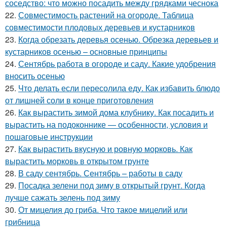
соседство: что можно посадить между грядками чеснока
22.
Совместимость растений на огороде. Таблица
совместимости плодовых деревьев и кустарников
23.
Когда обрезать деревья осенью. Обрезка деревьев и
кустарников осенью – основные принципы
24.
Сентябрь работа в огороде и саду. Какие удобрения
вносить осенью
25.
Что делать если пересолила еду. Как избавить блюдо
от лишней соли в конце приготовления
26.
Как вырастить зимой дома клубнику. Как посадить и
вырастить на подоконнике — особенности, условия и
пошаговые инструкции
27.
Как вырастить вкусную и ровную морковь. Как
вырастить морковь в открытом грунте
28.
В саду сентябрь. Сентябрь – работы в саду
29.
Посадка зелени под зиму в открытый грунт. Когда
лучше сажать зелень под зиму
30.
От мицелия до гриба. Что такое мицелий или
грибница