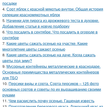
посадки
4.
Сорт яблок с красной мякотью внутри. Общая история
селекции красномякотных яблок
5.
Начинки для пирога из дрожжевого теста в духовке.
Добавление статьи в новую подборку
6.
Что посадить в сентябре. Что посадить в огороде в
сентябре
7.
Какие цветы сажать осенью на участке. Какие
многолетние цветы сажают осенью
8.
Какие цветы сажать осенью на даче. Когда сажать
цветы под зиму?
9.
Мусорные контейнеры металлические в краснодаре.
Основные преимущества металлических контейнеров
для ТБО
10.
Персики виды и сорта. Сорта персиков – 125 фото
основных сортов и советы по их выращиванию своими
руками
11.
Чем раскислить почву осенью. Гашеная известь
12.
Приготовление березового кваса. Домашний квас из