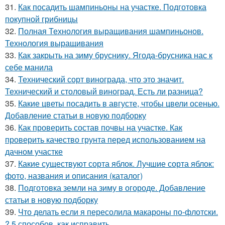
31.
Как посадить шампиньоны на участке. Подготовка
покупной грибницы
32.
Полная Технология выращивания шампиньонов.
Технология выращивания
33.
Как закрыть на зиму бруснику. Ягода-брусника нас к
себе манила
34.
Технический сорт винограда, что это значит.
Технический и столовый виноград. Есть ли разница?
35.
Какие цветы посадить в августе, чтобы цвели осенью.
Добавление статьи в новую подборку
36.
Как проверить состав почвы на участке. Как
проверить качество грунта перед использованием на
дачном участке
37.
Какие существуют сорта яблок. Лучшие сорта яблок:
фото, названия и описания (каталог)
38.
Подготовка земли на зиму в огороде. Добавление
статьи в новую подборку
39.
Что делать если я пересолила макароны по-флотски.
? 5 способов, как исправить