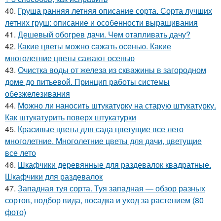
40.
Груша ранняя летняя описание сорта. Сорта лучших
летних груш: описание и особенности выращивания
41.
Дешевый обогрев дачи. Чем отапливать дачу?
42.
Какие цветы можно сажать осенью. Какие
многолетние цветы сажают осенью
43.
Очистка воды от железа из скважины в загородном
доме до питьевой. Принцип работы системы
обезжелезивания
44.
Можно ли наносить штукатурку на старую штукатурку.
Как штукатурить поверх штукатурки
45.
Красивые цветы для сада цветущие все лето
многолетние. Многолетние цветы для дачи, цветущие
все лето
46.
Шкафчики деревянные для раздевалок квадратные.
Шкафчики для раздевалок
47.
Западная туя сорта. Туя западная — обзор разных
сортов, подбор вида, посадка и уход за растением (80
фото)