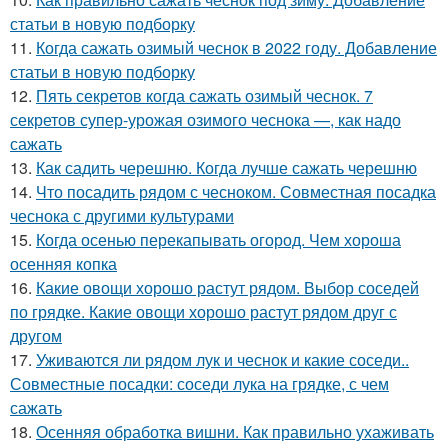
статьи в новую подборку
11.
Когда сажать озимый чеснок в 2022 году. Добавление
статьи в новую подборку
12.
Пять секретов когда сажать озимый чеснок. 7
секретов супер-урожая озимого чеснока —, как надо
сажать
13.
Как садить черешню. Когда лучше сажать черешню
14.
Что посадить рядом с чесноком. Совместная посадка
чеснока с другими культурами
15.
Когда осенью перекапывать огород. Чем хороша
осенняя копка
16.
Какие овощи хорошо растут рядом. Выбор соседей
по грядке. Какие овощи хорошо растут рядом друг с
другом
17.
Уживаются ли рядом лук и чеснок и какие соседи..
Совместные посадки: соседи лука на грядке, с чем
сажать
18.
Осенняя обработка вишни. Как правильно ухаживать