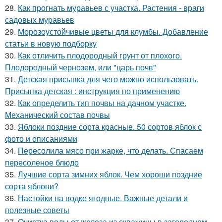
28.
Как прогнать муравьев с участка. Растения - враги
садовых муравьев
29.
Морозоустойчивые цветы для клумбы. Добавление
статьи в новую подборку
30.
Как отличить плодородный грунт от плохого.
Плодородный чернозем, или "царь почв"
31.
Детская присыпка для чего можно использовать.
Присыпка детская : инструкция по применению
32.
Как определить тип почвы на дачном участке.
Механический состав почвы
33.
Яблоки поздние сорта красные. 50 сортов яблок с
фото и описаниями
34.
Пересолила мясо при жарке, что делать. Спасаем
пересоленое блюдо
35.
Лучшие сорта зимних яблок. Чем хороши поздние
сорта яблони?
36.
Настойки на водке ягодные. Важные детали и
полезные советы
37.
Очистка воды от железа из скважины в загородном