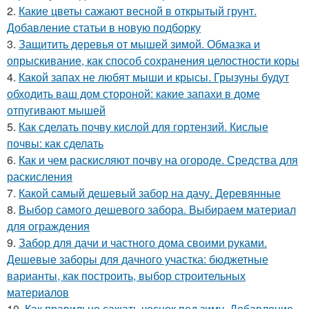
2.
Какие цветы сажают весной в открытый грунт.
Добавление статьи в новую подборку
3.
Защитить деревья от мышей зимой. Обмазка и
опрыскивание, как способ сохранения целостности коры
4.
Какой запах не любят мыши и крысы. Грызуны будут
обходить ваш дом стороной: какие запахи в доме
отпугивают мышей
5.
Как сделать почву кислой для гортензий. Кислые
почвы: как сделать
6.
Как и чем раскисляют почву на огороде. Средства для
раскисления
7.
Какой самый дешевый забор на дачу. Деревянные
8.
Выбор самого дешевого забора. Выбираем материал
для ограждения
9.
Забор для дачи и частного дома своими руками.
Дешевые заборы для дачного участка: бюджетные
варианты, как построить, выбор строительных
материалов
10.
Как правильно сажать чеснок под зиму. Добавление