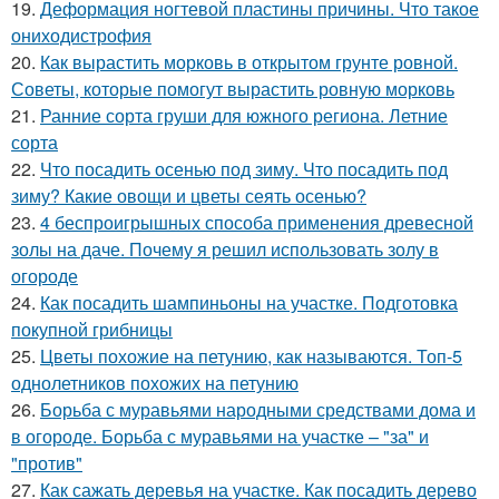
19.
Деформация ногтевой пластины причины. Что такое
ониходистрофия
20.
Как вырастить морковь в открытом грунте ровной.
Советы, которые помогут вырастить ровную морковь
21.
Ранние сорта груши для южного региона. Летние
сорта
22.
Что посадить осенью под зиму. Что посадить под
зиму? Какие овощи и цветы сеять осенью?
23.
4 беспроигрышных способа применения древесной
золы на даче. Почему я решил использовать золу в
огороде
24.
Как посадить шампиньоны на участке. Подготовка
покупной грибницы
25.
Цветы похожие на петунию, как называются. Топ-5
однолетников похожих на петунию
26.
Борьба с муравьями народными средствами дома и
в огороде. Борьба с муравьями на участке – "за" и
"против"
27.
Как сажать деревья на участке. Как посадить дерево