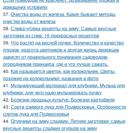
домашних условиях
37.
Очистка воды от железа. Какие бывают методы
очистки воды от железа
38.
Слива угорка рецепты на зиму. Самые вкусные
заготовки из слив: 15 прекрасных рецептов
39.
Что растет на кислой почве. Количество и качество
плодов, красота цветников и долгая жизнь деревьев
зависят от правильного понимания садоводом-
огородником принципа, где и что лучше сажать.
40.
Как называется цветок, как колокольчик. Цветы,
похожие на колокольчики: названия и фото
41.
Мульчирующий материал для клубники. Мульча для
клубники: для чего надо мульчировать почву
42.
Болезни овощных культур. Болезни картофеля
43.
Сорта озимого лука для Подмосковья. Особенности
сортов лука для Подмосковья
44.
Огурчики на зиму сладкие. Летние заготовки: самые
вкусные рецепты сладких огурцов на зиму