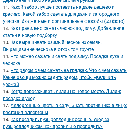
11.
Какой забор лучше поставить на даче дешево и
красиво. Какой забор сделать для дачи и загородного
участка: бюджетные и оригинальные способы (63 фото)
12.
Как правильно сажать чеснок под зиму. Добавление
статьи в новую подборку
13.
Как выращивать озимый чеснок из семян.
Выращивание чеснока в открытом грунте
14.
Что можно сажать и сеять под зиму. Посадка лука и
чеснока
15.
Что рядом с чем сажать на грядках. Что с чем сажать:
Какие овощи можно садить рядом, чтобы увеличить
урожай
16.
Когда пересаживать лилии на новое место. Лилии:
посадка и уход
17.
Аллергенные цветы в саду. Знать противника в лицо:
растения-аллергены
18.
Как посадить пузыреплодник осенью. Уход за
пузыреплодником: как правильно проводить?