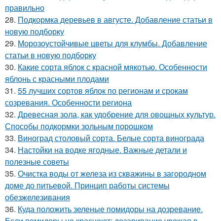
правильно
28.
Подкормка деревьев в августе. Добавление статьи в
новую подборку
29.
Морозоустойчивые цветы для клумбы. Добавление
статьи в новую подборку
30.
Какие сорта яблок с красной мякотью. Особенности
яблонь с красными плодами
31.
55 лучших сортов яблок по регионам и срокам
созревания. Особенности региона
32.
Древесная зола, как удобрение для овощных культур.
Способы подкормки зольным порошком
33.
Виноград столовый сорта. Белые сорта винограда
34.
Настойки на водке ягодные. Важные детали и
полезные советы
35.
Очистка воды от железа из скважины в загородном
доме до питьевой. Принцип работы системы
обезжелезивания
36.
Куда положить зеленые помидоры на дозревание.
Если помидоры не краснеют: дозаривание урожая в