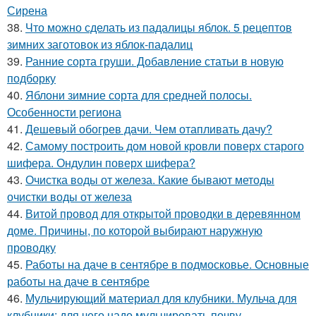
Сирена
38.
Что можно сделать из падалицы яблок. 5 рецептов
зимних заготовок из яблок-падалиц
39.
Ранние сорта груши. Добавление статьи в новую
подборку
40.
Яблони зимние сорта для средней полосы.
Особенности региона
41.
Дешевый обогрев дачи. Чем отапливать дачу?
42.
Самому построить дом новой кровли поверх старого
шифера. Ондулин поверх шифера?
43.
Очистка воды от железа. Какие бывают методы
очистки воды от железа
44.
Витой провод для открытой проводки в деревянном
доме. Причины, по которой выбирают наружную
проводку
45.
Работы на даче в сентябре в подмосковье. Основные
работы на даче в сентябре
46.
Мульчирующий материал для клубники. Мульча для
клубники: для чего надо мульчировать почву