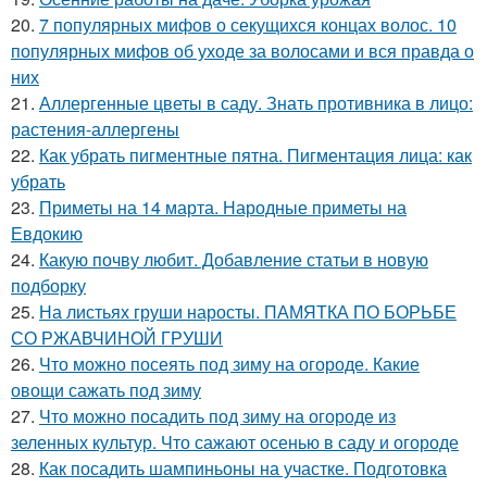
20.
7 популярных мифов о секущихся концах волос. 10
популярных мифов об уходе за волосами и вся правда о
них
21.
Аллергенные цветы в саду. Знать противника в лицо:
растения-аллергены
22.
Как убрать пигментные пятна. Пигментация лица: как
убрать
23.
Приметы на 14 марта. Народные приметы на
Евдокию
24.
Какую почву любит. Добавление статьи в новую
подборку
25.
На листьях груши наросты. ПАМЯТКА ПО БОРЬБЕ
СО РЖАВЧИНОЙ ГРУШИ
26.
Что можно посеять под зиму на огороде. Какие
овощи сажать под зиму
27.
Что можно посадить под зиму на огороде из
зеленных культур. Что сажают осенью в саду и огороде
28.
Как посадить шампиньоны на участке. Подготовка