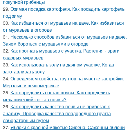
покупной грибницы
29.
Озимая посадка картофеля. Как посадить картофель
под зиму
30.
Как избавиться от муравьев на даче. Как избавиться
от муравьев в огороде
31.
Несколько способов избавиться от муравьев на даче.
Зачем бороться с муравьями в огороде
32.
Как прогнать муравьев с участка. Растения - враги
садовых муравьев
33.
Как использовать золу на дачном участке. Когда
заготавливать золу
34.
Определяем свойства грунтов на участке застройки.
Мерзлые и вечномерзлые
35.
Как определить состав почвы. Как определить
механический состав почвы?
36.
Как определить качество почвы не прибегая к
анализу. Проверка качества плодородного грунта
лабораторным путем
37.
Яблоки с красной мякотью Сирена. Саженцы яблони