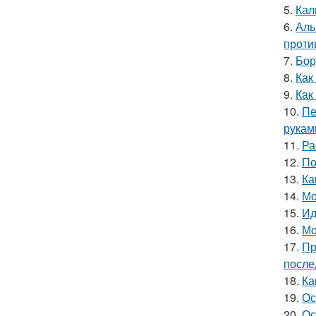
5.
Кал
6.
Алы
проти
7.
Бор
8.
Как
9.
Как
10.
Пе
рукам
11.
Ра
12.
По
13.
Ка
14.
Мо
15.
Ид
16.
Мо
17.
Пр
после
18.
Ка
19.
Ос
20.
Ос