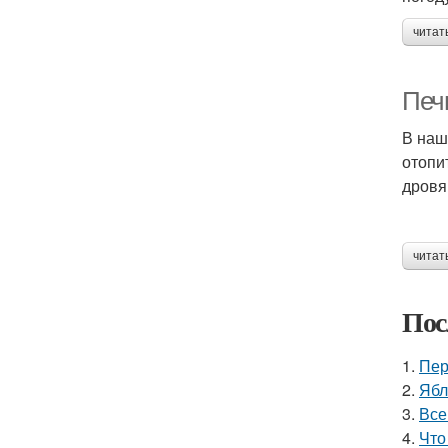
читат
Печ
В наш
отопи
дровя
читат
Пос
1.
Пер
2.
Ябл
3.
Все
4.
Что