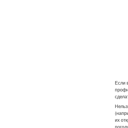
Если 
профн
сдела
Нельз
(напр
их от
погод