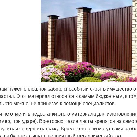
вам нужен сплошной забор, способный скрыть имущество от
астил. Этот материал относится к самым бюджетным, к тому 
ть это можно, не прибегая к помощи специалистов.
я не отметить недостатки этого материала для изготовления
имер, при ударе). Во-вторых, такие листы крепятся на само
крутить и совершить кражу. Кроме того, они могут сами разб
у вы будете слышать неприятный металлический стук.