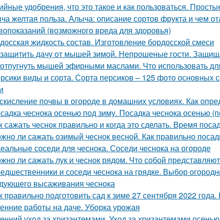
ийные удобрения, что это такое и как пользоваться. Прост
ча желтая польза. Алыча: описание сортов фрукта и чем от
вопоказаний (возможного вреда для здоровья)
досская жидкость состав. Изготовление бордосской смеси
 защитить дачу от мышей зимой. Непрошеные гости. Защищ
 отпугнуть мышей эфирными маслами. Что использовать д
рсики виды и сорта. Сорта персиков – 125 фото основных 
и
скисление почвы в огороде в домашних условиях. Как опре
садка чеснока осенью под зиму. Посадка чеснока осенью (п
к сажать чеснок правильно и когда это сделать. Время поса
жно ли сажать озимый чеснок весной. Как правильно посад
еальные соседи для чеснока. Соседи чеснока на огороде
жно ли сажать лук и чеснок рядом. Что собой представляют
едшественники и соседи чеснока на грядке. Выбор огород
дующего высаживания чеснока
к правильно подготовить сад к зиме 27 сентября 2022 года. 
енние работы на даче. Уборка урожая
енний уход за хризантемами. Уход за хризантемами осенью