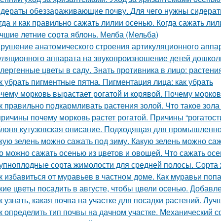
дераты обеззараживающие почву. Для чего нужны сидера
гда и как правильно сажать лилии осенью. Когда сажать ли
чшие летние сорта яблонь. Мелба (Мельба)
рушение анатомического строения артикуляционного аппар
уляционного аппарата на звукопроизношение детей дошкол
лергенные цветы в саду. Знать противника в лицо: растен
к убрать пигментные пятна. Пигментация лица: как убрать
чему морковь вырастает рогатой и корявой. Почему морков
к правильно подкармливать растения золой. Что такое зола
причины почему морковь растет рогатой. Причины “рогатост
лоня кутузовская описание. Подходящая для промышленно
кую зелень можно сажать под зиму. Какую зелень можно са
о можно сажать осенью из цветов и овощей. Что сажать осе
упноплодные сорта жимолости для средней полосы. Сорта 
к избавиться от муравьев в частном доме. Как муравьи поп
кие цветы посадить в августе, чтобы цвели осенью. Добавл
к узнать, какая почва на участке для посадки растений. Лу
к определить тип почвы на дачном участке. Механический с