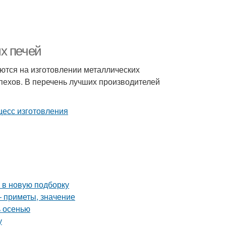
х печей
ются на изготовлении металлических
пехов. В перечень лучших производителей
 в новую подборку
— приметы, значение
ь осенью
у