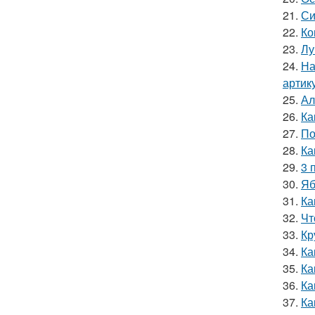
21.
Си
22.
Ко
23.
Лу
24.
На
артик
25.
Ал
26.
Ка
27.
По
28.
Ка
29.
3 
30.
Яб
31.
Ка
32.
Чт
33.
Кр
34.
Ка
35.
Ка
36.
Ка
37.
Ка