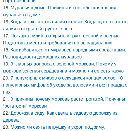
сорта черешни
15.
Муравьи в доме. Причины и способы появления
муравьев в доме
16.
Когда и как сажать лилии осенью. Когда нужно сажать
лилии в открытый грунт осенью
17.
Посадка лилий в открытый грунт весной и осенью.
Подготовка места и требования по выращиванию
18.
Как избавиться от муравьев народными средствами.
Разновидности домашних муравьев
19.
3 главных вопроса о зеленой моркови. Почему у
моркови зеленая сердцевина и можно ли ее есть такую
20.
7 популярных мифов о секущихся концах волос. 10
популярных мифов об уходе за волосами и вся правда о
них
21.
3 причины почему морковь растет рогатой. Причины
“рогатости” моркови
22.
Дорожка в саду. Как сделать садовую дорожку из
дерева
23.
Можно ли сеять петрушку и укроп под зиму.