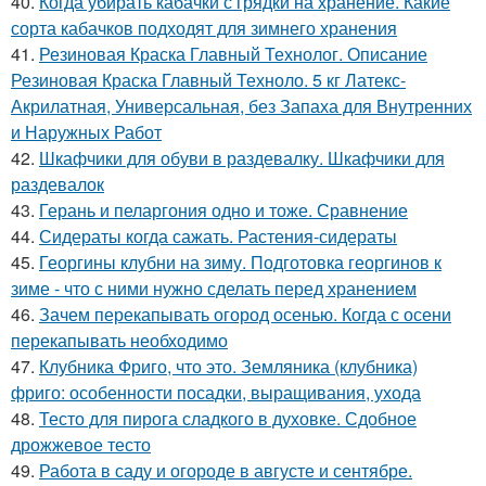
40.
Когда убирать кабачки с грядки на хранение. Какие
сорта кабачков подходят для зимнего хранения
41.
Резиновая Краска Главный Технолог. Описание
Резиновая Краска Главный Техноло. 5 кг Латекс-
Акрилатная, Универсальная, без Запаха для Внутренних
и Наружных Работ
42.
Шкафчики для обуви в раздевалку. Шкафчики для
раздевалок
43.
Герань и пеларгония одно и тоже. Сравнение
44.
Сидераты когда сажать. Растения-сидераты
45.
Георгины клубни на зиму. Подготовка георгинов к
зиме - что с ними нужно сделать перед хранением
46.
Зачем перекапывать огород осенью. Когда с осени
перекапывать необходимо
47.
Клубника Фриго, что это. Земляника (клубника)
фриго: особенности посадки, выращивания, ухода
48.
Тесто для пирога сладкого в духовке. Сдобное
дрожжевое тесто
49.
Работа в саду и огороде в августе и сентябре.