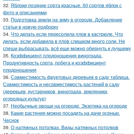
32.
Яблоки поздние сорта красные. 50 сортов яблок с
фото и описаниями
33.
Подготовка земли на зиму в огороде. Добавление
статьи в новую подборку
34.
Что делать если пересолила плов в кастрюле. Что
делать, если добавила в плов слишком много соли. Не
спеши выбрасывать, всё еще можно обернуть к лучшему
35.
Коэффициент плодоношения винограда.
Продуктивность сорта, побега и коэффициент
плодоношения
36.
Совместимость фруктовых деревьев в саду таблица.
Совместимость и несовместимость растений в саду
(деревьев, кустарников, винограда, земляники,
огородных культур)
37.
Необычные овощи на огороде. Экзотика на огороде
38.
Какие растения можно посадить на даче осенью.
Чеснок
39.
О натяжных потолках. Виды натяжных потолков