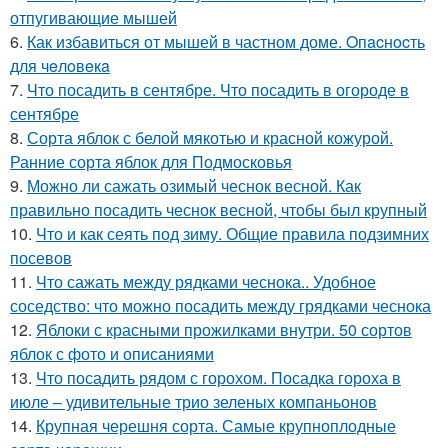
отпугивающие мышей
6.
Как избавиться от мышей в частном доме. Oпacнocть
для чeлoвeкa
7.
Что посадить в сентябре. Что посадить в огороде в
сентябре
8.
Сорта яблок с белой мякотью и красной кожурой.
Ранние сорта яблок для Подмосковья
9.
Можно ли сажать озимый чеснок весной. Как
правильно посадить чеснок весной, чтобы был крупный
10.
Что и как сеять под зиму. Общие правила подзимних
посевов
11.
Что сажать между рядками чеснока.. Удобное
соседство: что можно посадить между грядками чеснока
12.
Яблоки с красными прожилками внутри. 50 сортов
яблок с фото и описаниями
13.
Что посадить рядом с горохом. Посадка гороха в
июле – удивительные трио зеленых компаньонов
14.
Крупная черешня сорта. Самые крупноплодные