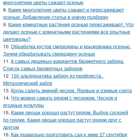
многолетние цветы сажают осенью
8.
Какие многолетние цветы сажают и пересаживают
осенью. Добавление статьи в новую подборку
9.
Какие комнатные растения осенью пересаживают. Что
делают осенью с комнатными растениями все опытные
цветоводы?
10.
Обработка кустов смородины и крыжовника осенью.
Зачем обрабатывать смородину осенью
11.
8 самых дешевых вариантов бюджетного забора.
Список самых бюджетных заборов
12.
100 альтернатива забору из профлиста..
Металлический забор
13.
Когда садить зимний чеснок. Яровые и озимые сорта
14.
Что можно сажать рядом с чесноком. Чеснок и
ягодные культуры
15.
Какие овощи хорошо растут рядом. Выбор соседей
по грядке. Какие овощи хорошо растут рядом друг с
другом
16.
Как правильно подготовить сад к зиме 27 сентября