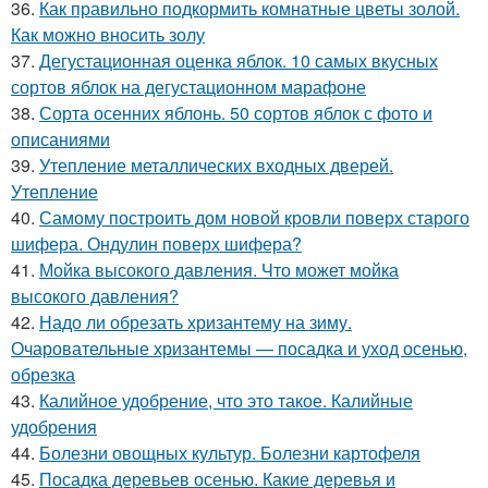
36.
Как правильно подкормить комнатные цветы золой.
Как можно вносить золу
37.
Дегустационная оценка яблок. 10 самых вкусных
сортов яблок на дегустационном марафоне
38.
Сорта осенних яблонь. 50 сортов яблок с фото и
описаниями
39.
Утепление металлических входных дверей.
Утепление
40.
Самому построить дом новой кровли поверх старого
шифера. Ондулин поверх шифера?
41.
Мойка высокого давления. Что может мойка
высокого давления?
42.
Надо ли обрезать хризантему на зиму.
Очаровательные хризантемы — посадка и уход осенью,
обрезка
43.
Калийное удобрение, что это такое. Калийные
удобрения
44.
Болезни овощных культур. Болезни картофеля
45.
Посадка деревьев осенью. Какие деревья и