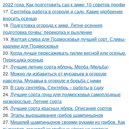
2022 года. Как подготовить сад к зиме: 10 советов профи
17.
Сентябрь работа в огороде и саду. Какие удобрения
вносить осенью
18.
Подготовка огорода к зиме. Летне-осенняя
подготовка почвы: перекопка и рыхление
19.
Желтая слива для Подмосковья лучший сорт. Сливы-
карлики для Подмосковья
20.
Когда лучше пересаживать лилии весной или осенью.
Пересадка осенью
21.
Лучшие летние сорта яблонь. Мелба (Мельба)
22.
Можно ли избавиться от муравьев в огороде
навсегда. Муравьи в огороде и борьба с ними
23.
В саду сентябрь. Сентябрь – работы в саду
24.
Лучшие сорта груш для подмосковья самоплодные
низкорослые. Летние сорта
25.
Лучшие сорта красных яблок. Описание сортов
26.
Этапы выращивания грибов шампиньонов
27.
Мицелий шампиньонов своими руками из грибов. Как
вырастить мицелий из грибных ножек на картоне