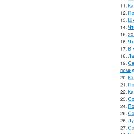
11.
Ка
12.
По
13.
Шк
14.
Чт
15.
20
16.
Чт
17.
В 
18.
Ла
19.
Се
помид
20.
Ка
21.
По
22.
Ка
23.
Со
24.
По
25.
Со
26.
Лу
27.
Со