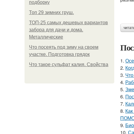
подборку
Топ 29 зимних груш.
ТОП-25 самых дешевых вариантов
читат
забора для дачи и дома.
Металлические
Пос
Что посеять под зиму на своем
участке. Подготовка грядок
1.
Осе
Что такое сульфат калия. Свойства
2.
Ког
3.
Что
4.
Раб
5.
Зме
6.
Пос
7.
Кал
8.
Как
ПОМО
9.
Био
10.
Са