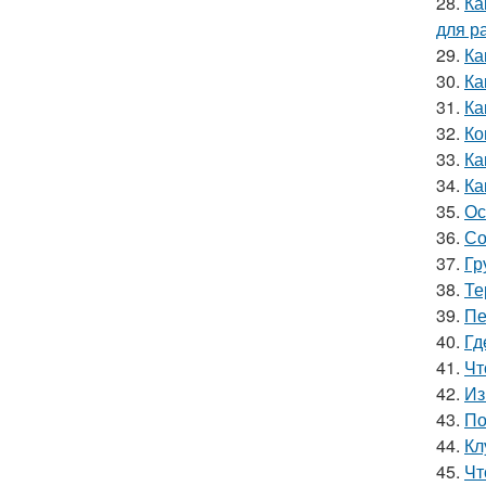
28.
Ка
для р
29.
Ка
30.
Ка
31.
Ка
32.
Ко
33.
Ка
34.
Ка
35.
Ос
36.
Со
37.
Гр
38.
Те
39.
Пе
40.
Гд
41.
Чт
42.
Из
43.
По
44.
Кл
45.
Чт