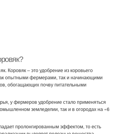
оровяк?
к. Коровяк – это удобрение из коровьего
как опытными фермерами, так и начинающими
тов, обогащающих почву питательными
рья, у фермеров удобрение стало применяться
ромышленном земледелии, так и в огородах на «6
бладает пролонгированным эффектом, то есть
инерализации выделяет полезные вещества.