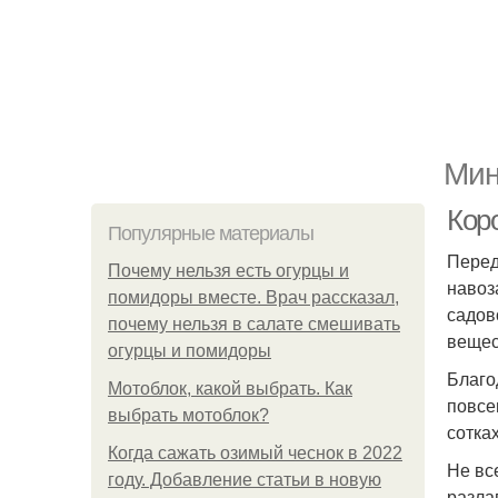
Мин
Коро
Популярные материалы
Перед
Почему нельзя есть огурцы и
навоз
помидоры вместе. Врач рассказал,
садов
почему нельзя в салате смешивать
вещес
огурцы и помидоры
Благо
Мотоблок, какой выбрать. Как
повсе
выбрать мотоблок?
сотках
Когда сажать озимый чеснок в 2022
Не вс
году. Добавление статьи в новую
разла