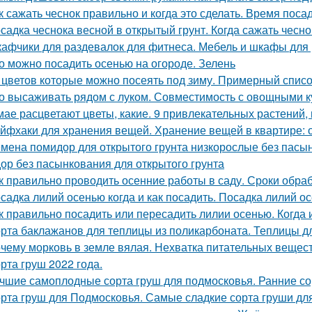
к сажать чеснок правильно и когда это сделать. Время поса
садка чеснока весной в открытый грунт. Когда сажать чесно
афчики для раздевалок для фитнеса. Мебель и шкафы для
о можно посадить осенью на огороде. Зелень
 цветов которые можно посеять под зиму. Примерный списо
о высаживать рядом с луком. Совместимость с овощными к
мае расцветают цветы, какие. 9 привлекательных растений,
йфхаки для хранения вещей. Хранение вещей в квартире: 
мена помидор для открытого грунта низкорослые без пасы
ор без пасынкования для открытого грунта
к правильно проводить осенние работы в саду. Сроки обра
садка лилий осенью когда и как посадить. Посадка лилий о
к правильно посадить или пересадить лилии осенью. Когда
рта баклажанов для теплицы из поликарбоната. Теплицы д
чему морковь в земле вялая. Нехватка питательных вещес
рта груш 2022 года.
чшие самоплодные сорта груш для подмосковья. Ранние со
рта груш для Подмосковья. Самые сладкие сорта груши дл