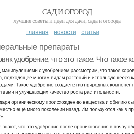
САД И ОГОРОД
лучшие советы и идеи для дачи, сада и огорода
главная
новости
статьи
еральные препараты
вяк удобрение, что это такое. Что такое к
 манипуляциями с удобрением рассмотрим, что такое коровя
а, подходящее многим видам растений и использующееся 
одами. Такое удобрение создается из природных компонен
твами и улучшающих качество роста растительности.
даря органическому происхождению вещества и обилию сы
местно ещё много поколений назад. Им пользуются как в п
».
е знают, что это удобрение после проникновения в почву о
гается за несколько лет и на протяжении всего периода м