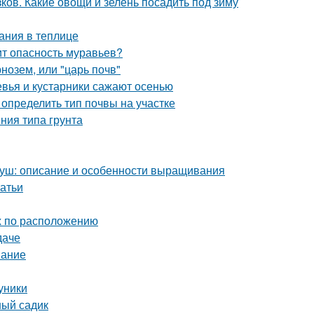
ков. Какие овощи и зелень посадить под зиму
ания в теплице
оит опасность муравьев?
нозем, или "царь почв"
евья и кустарники сажают осенью
к определить тип почвы на участке
ения типа грунта
груш: описание и особенности выращивания
татьи
ых по расположению
даче
вание
уники
ный садик