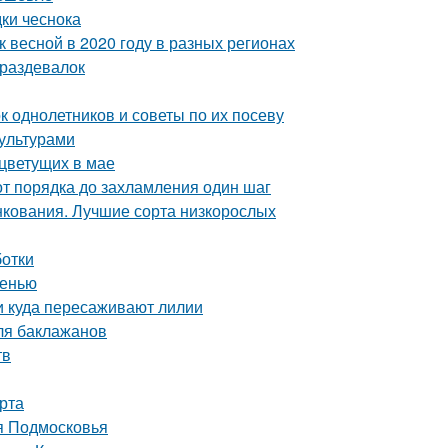
дки чеснока
к весной в 2020 году в разных регионах
 раздевалок
к однолетников и советы по их посеву
ультурами
 цветущих в мае
от порядка до захламления один шаг
нкования. Лучшие сорта низкорослых
ботки
сенью
 и куда пересаживают лилии
ля баклажанов
тв
рта
я Подмосковья