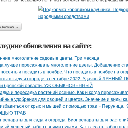
ь дальше →
ледние обновления на сайте:
нние многолетние садовые цветы. Три месяца
да лучше пересаживать многолетние цветы. Добавление ста
 посеять и посадить в ноябре. Что посадить в ноябре на ого
оты в саду и огороде в сентябре 2022. Удачный ЛУННЫЙ
и брянской области. УЖ ОБЫКНОВЕННЫЙ
адка и пересадка растений осенью. Как и когда пересажив
ийные удобрения для овощей и цветов. Значение и виды к
 избавиться от крыс и мышей с помощью трав » Перуни
ЩЬЮ ТРАВ
препараты для сада и огорода. Биопрепараты для растений,
мый дешевый забор своими руками. Как сделать забор по