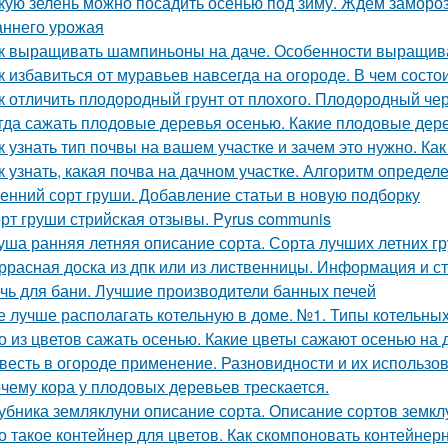
кую зелень можно посадить осенью под зиму. Ждём замороз
аннего урожая
к выращивать шампиньоны на даче. Особенности выращив
к избавиться от муравьев навсегда на огороде. В чем сост
к отличить плодородный грунт от плохого. Плодородный чер
гда сажать плодовые деревья осенью. Какие плодовые дер
к узнать тип почвы на вашем участке и зачем это нужно. Ка
к узнать, какая почва на дачном участке. Алгоритм определ
енний сорт груши. Добавление статьи в новую подборку
рт груши стрийская отзывы. Pyrus communis
уша ранняя летняя описание сорта. Сорта лучших летних 
ррасная доска из дпк или из лиственницы. Информация и с
чь для бани. Лучшие производители банных печей
е лучше располагать котельную в доме. №1. Типы котельн
о из цветов сажать осенью. Какие цветы сажают осенью на 
весть в огороде применение. Разновидности и их использо
чему кора у плодовых деревьев трескается.
убника земляклуни описание сорта. Описание сортов земкл
о такое контейнер для цветов. Как скомпоновать контейнер