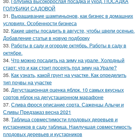
30.
Голубика высокорослая посадка и уход. ПОСАДКА
ГОЛУБИКИ САДОВОЙ
31.
Выращивание шампиньонов, как бизнес в домашних
условиях. Особенности бизнеса
32.
Какие цветы посадить в августе, чтобы цвели осенью.
Добавление статьи в новую подборку
33.
Работы в саду и огороде октябрь. Работы в саду в
октябре.
34.
Что можно посадить на зиму на урале. Холодный
старт: что и как стоит посеять под зиму на Урале?
35.
Как узнать, какой грунт на участке. Как определить
тип почвы на участке
36.
Дегустационная оценка яблок. 10 самых вкусных
сортов яблок на дегустационном марафоне
37.
Слива фрося описание сорта. Саженцы Алычи и
Сливы Предзаказ весна 2021
38.
Таблица совместимости плодовых деревьев и
кустарников в саду таблица. Наилучшая совместимость
плодовых деревьев и кустарников