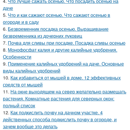
4.
Что лучше сажать осенью. Что посадить осенью на
даче
5.
Что и как сажают осенью. Что сажают осенью в
огороде и в саду
6.
Безвременник посадка осенью. Выращивание
безвременника из дочерних луковиц
7.
Почва для сливы при посадке. Посадка сливы осенью
8.
Монофосфат калия и другие калийные удобрения.
Особенности
9.
Применение калийных удобрений на даче. Основные
виды калийных удобрений
10.
Как избавиться от мышей в доме. 12 эффективных
средств от мышей
11.
На окне выходящем на север желательно размещать
растения. Комнатные растения для северных окон:
полный список
12.
Как подкислить почву на дачном участке. 4
действенных способа подкислить почву в огороде, и
зачем вообще это делать