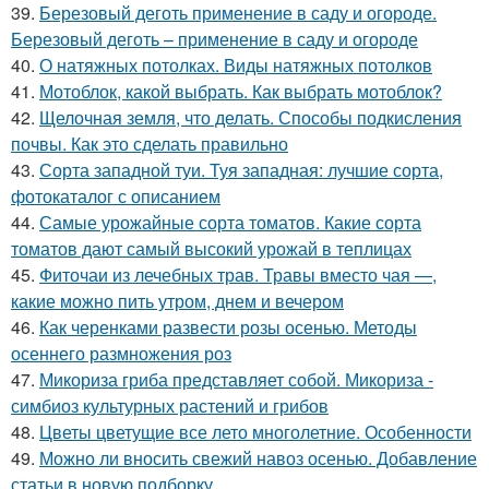
39.
Березовый деготь применение в саду и огороде.
Березовый деготь – применение в саду и огороде
40.
О натяжных потолках. Виды натяжных потолков
41.
Мотоблок, какой выбрать. Как выбрать мотоблок?
42.
Щелочная земля, что делать. Способы подкисления
почвы. Как это сделать правильно
43.
Сорта западной туи. Туя западная: лучшие сорта,
фотокаталог с описанием
44.
Самые урожайные сорта томатов. Какие сорта
томатов дают самый высокий урожай в теплицах
45.
Фиточаи из лечебных трав. Травы вместо чая —,
какие можно пить утром, днем и вечером
46.
Как черенками развести розы осенью. Методы
осеннего размножения роз
47.
Микориза гриба представляет собой. Микориза -
симбиоз культурных растений и грибов
48.
Цветы цветущие все лето многолетние. Особенности
49.
Можно ли вносить свежий навоз осенью. Добавление
статьи в новую подборку