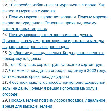
22.
10 способов избавиться от муравьев в огороде. Как
вывести муравьев с участка
23.
Почему морковь вырастает корявая. Почему морковь
вырастает уродливая. Основные причины, почему
растет корявая морковь
24.
Почему морковь растет корявая и что делать.
Причины, почему морковь корявая и рогатая и методы
выращивания ровных корнеплодов
25.
Удобрение для сада осенью. Когда делать осеннюю
подкормку плодовых
26.
Топ-10 лучших сортов груш. Описание сортов груш
27.
Что можно посадить в огороде под зиму в 2022 году.
Оптимальные сроки посадки укропа
28.
4 беспроигрышных способа применения древесной
золы на даче. Почему я решил использовать золу в
огороде
29.
Посадка зелени под зиму сроки посадки. Идеальное
время для высадки зелени