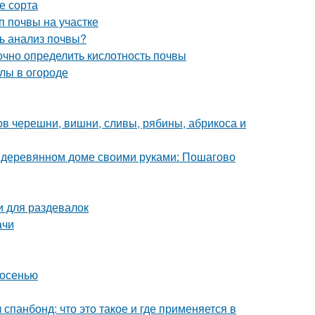
е сорта
п почвы на участке
ь анализ почвы?
точно определить кислотность почвы
лы в огороде
ов черешни, вишни, сливы, рябины, абрикоса и
в деревянном доме своими руками: Пошагово
 для раздевалок
ачи
 осенью
спанбонд: что это такое и где применяется в