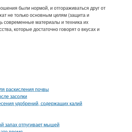
ношения были нормой, и отгораживаться друг от
жат не только основным целям (защита и
едь современные материалы и техника их
ства, которые достаточно говорят о вкусах и
ля раскисления почвы
осле засолки
несения удобрений, содержащих калий
ой запах отпугивает мышей
 это время