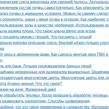
хнические сорта винограда для средней полосы. Актуальны
ределяем состав почвы самостоятельно. Как определить ти
ализ почвы в домашних условиях. Можно ли самому сделат
к определить, какая у меня почва в огороде. Как наиболее 
пользование золы в качестве удобрения. Использование зо
ыча размер плода. Что такое алыча фрукт или ягода
о посадить рядом с грушей. Что посадить с грушей
решня креолка описание сорта. Краткий обзор лучших сорт
ка
Х окна в деревянном доме. Как сделать монтаж окон ПВХ 
ео
чь для бани. Лучшие производители банных печей
афчики деревянные для раздевалок квадратные. Шкафчики
лгоцветущие многолетние цветы. Многолетние цветы для д
рта бузина черная. Что это такое?
изни на даче. Жизненный цикл
м обработать теплицу. Когда проводить обработку теплицы
к размножить папоротник. Способы размножения
анбонд, что это такое применение в садоводстве. Материал 