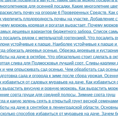
многолетников для осенней посадки. Какие многолетние цв
 раскислить почву на огороде 6 Проверенных Средств. Как 
к увеличить плодородность почвы на участке. Добавление с
чему морковь корявая и рогатая вырастает. Почему морков
самых дешевых вариантов бюджетного забора. Список сам
о посадить рядом с метельчатой гортензией. Что посадить р
лони устойчивые к парше. Наиболее устойчивые к парше и
гда обрезать деревья осенью. Обрезка деревьев и кустарн
боты на даче в октябре. Что обязательно стоит сделать в ок
лтая слива для Подмосковья лучший сорт. Сливы-карлики
к и чем опрыскивать сад осенью. Чем обработать сад осень
дготовка сада и огорода к зиме после сбора урожая. Осенн
к избавиться от садовых муравьев на даче. Как избавиться 
к вырастить вкусную и ровную морковь. Как вырастить морк
нние сорта груши для средней полосы. Зимние сорта груш
гда и какую зелень сеять в открытый грунт весной семенами
боты на даче в сентябре в ленинградской области. Основны
сколько способов избавиться от муравьев на даче. Зачем б