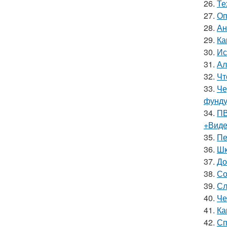
26.
Те
27.
Оп
28.
Ан
29.
Ка
30.
Ис
31.
Ал
32.
Чт
33.
Че
фунду
34.
ПВ
+Вид
35.
Пе
36.
Шк
37.
До
38.
Со
39.
Сл
40.
Че
41.
Ка
42.
Сп