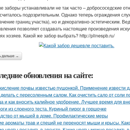
е заборы устанавливали не так часто – добрососедские от
 считалось подозрительным. Однако теперь ограждения слу
ачение границ участка), но и декоративно-эстетическим. В
овления позволяет создавать настоящие произведения искус
х хозяев. Какой же забор выбрать? http://plinespb.ru/
ь дальше →
ледние обновления на сайте:
кисление почвы известью пушонкой. Применение извести д
 делать с пересоленным салом. Как очистить сало от соли п
да и как вносить калийное удобрение. Лучшее время для в
оги из слоеного теста. Куриный пирог в горшочке
дство от мышей в доме. Профилактические меры
ие ароматы трав и специй не переносят мыши и крысы. Как
ие цветы посадить в августе. Какие цветы можно посадить в