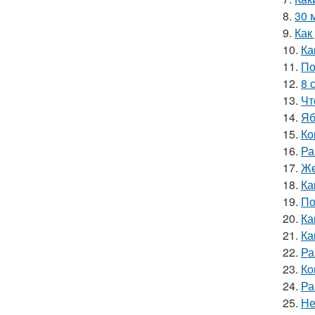
8.
30 
9.
Как
10.
Ка
11.
По
12.
8 
13.
Чт
14.
Яб
15.
Ко
16.
Ра
17.
Же
18.
Ка
19.
По
20.
Ка
21.
Ка
22.
Ра
23.
Ко
24.
Ра
25.
Не