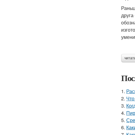
Раньш
друга
обозн
изгот
умения
читат
Пос
1.
Рас
2.
Что
3.
Ког
4.
Пир
5.
Сре
6.
Как
7.
Как