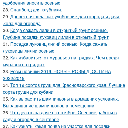
удобрения вносить осенью
28.
Спанбонд для клубники.
29.
Древесная зола, как удобрение для огорода и дачи.
Зола для огорода
30.
Когда сажать лилии в открытый грунт осенью.
Глубина посадки луковиц лилий в открытый грунт
31.
Посадка луковиц лилий осенью. Когда сажать
луковицы лилии осенью
32.
Как избавиться от муравьев на грядках. Чем вредят
муравьи на грядках
33.
Розы новинки 2019. НОВЫЕ РОЗЫ Д. ОСТИНА
2022/2019
34.
Топ 19 сортов груш для Краснодарского края. Лучшие
сорта груши для кубани
35.
Как вырастить шампиньоны в домашних условиях.
Выращивание шампиньонов в помещении
36.
Что делать на даче в сентябре. Осенние работы в
саду и огороде в сентябре
37.
Как узнать, какая почва на участке для посадки