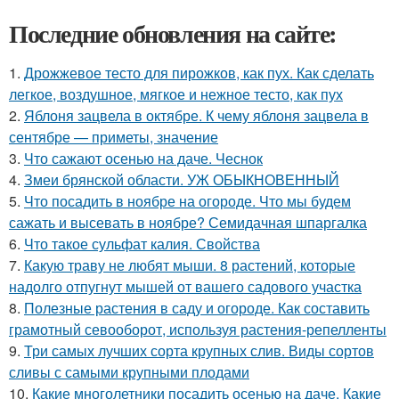
Последние обновления на сайте:
1.
Дрожжевое тесто для пирожков, как пух. Как сделать
легкое, воздушное, мягкое и нежное тесто, как пух
2.
Яблоня зацвела в октябре. К чему яблоня зацвела в
сентябре — приметы, значение
3.
Что сажают осенью на даче. Чеснок
4.
Змеи брянской области. УЖ ОБЫКНОВЕННЫЙ
5.
Что посадить в ноябре на огороде. Что мы будем
сажать и высевать в ноябре? Семидачная шпаргалка
6.
Что такое сульфат калия. Свойства
7.
Какую траву не любят мыши. 8 растений, которые
надолго отпугнут мышей от вашего садового участка
8.
Полезные растения в саду и огороде. Как составить
грамотный севооборот, используя растения-репелленты
9.
Три самых лучших сорта крупных слив. Виды сортов
сливы с самыми крупными плодами
10.
Какие многолетники посадить осенью на даче. Какие