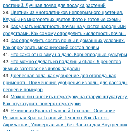
растений. Лучшая почва для посадки растений
38.
Цветник из многолетников непрерывного цветения.
Клумбы из многолетних цветов фото и готовые схемы
39.
Как узнать кислотность почвы на участке народными
средствами. Как самому определить кислотность почвы.
40.
Как определить состав почвы в домашних условиях.
Как определить механический состав почвы
41.
Что сажают на зиму на даче. Корнеплодные культуры
42.
Что можно сделать из падалицы яблок. 5 рецептов
зимних заготовок из яблок-падалиц
43.
Древесная зола, как удобрение для огорода, как
применять. Применение удобрения из золы для рассады
перцев и помидор
44.
Можно ли наносить штукатурку на старую штукатурку.
Как штукатурить поверх штукатурки
45.
Резиновая Краска Главный Технолог. Описание
Резиновая Краска Главный Техноло. 5 кг Латекс-
Акрилатная, Универсальная, без Запаха для Внутренних