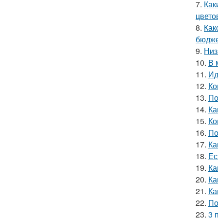
7.
Как
цвето
8.
Как
бюдже
9.
Низ
10.
В 
11.
Ид
12.
Ко
13.
По
14.
Ка
15.
Ко
16.
По
17.
Ка
18.
Ес
19.
Ка
20.
Ка
21.
Ка
22.
По
23.
3 