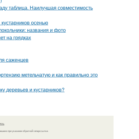
)
саду таблица. Наилучшая совместимость
 кустарников осенью
олокольчики: названия и фото
ет на грядках
для саженцев
ортензию метельчатую и как правильно это
зку деревьев и кустарников?
язь
решено при указании обратной гиперссылки.