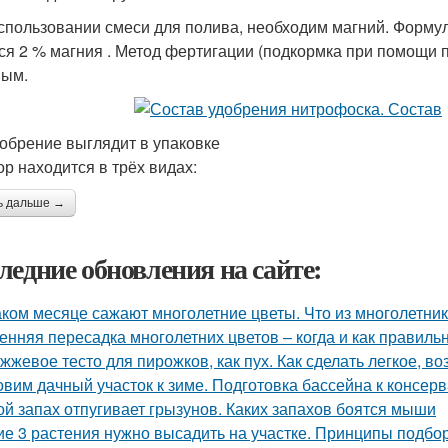
спользовании смеси для полива, необходим магний. Формула
ся 2 % магния . Метод фертигации (подкормка при помощи 
ным.
добрение выглядит в упаковке
р находится в трёх видах:
ь дальше →
ледние обновления на сайте:
аком месяце сажают многолетние цветы. Что из многолетни
енняя пересадка многолетних цветов – когда и как правиль
жжевое тесто для пирожков, как пух. Как сделать легкое, во
овим дачный участок к зиме. Подготовка бассейна к консер
ой запах отпугивает грызунов. Каких запахов боятся мыши
ие 3 растения нужно высадить на участке. Принципы подбор