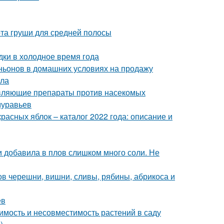
та груши для средней полосы
дки в холодное время года
ьонов в домашних условиях на продажу
ила
равляющие препараты против насекомых
муравьев
расных яблок – каталог 2022 года: описание и
ли добавила в плов слишком много соли. Не
ов черешни, вишни, сливы, рябины, абрикоса и
ев
имость и несовместимость растений в саду