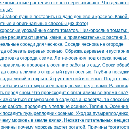
ие комнатные растения осенью пересаживают. Что делают
воды?
ой забор лучше поставить на даче дешево и красиво. Какой 
тные и оригинальные способы (63 фото)
корослые урожайные сорта томатов. Низкорослые томаты: л
мае расцветают цветы, какие. 9 привлекательных растений,
еальные соседи для чеснока. Соседи чеснока на огороде
гда обрезать деревья осенью. Обрезка деревьев и кустарн
дготовка огорода к зиме. Летне-осенняя подготовка почвы:
к правильно проводить осенние работы в саду. Сроки обра
гда сажать лилии в открытый грунт осенью. Глубина посадк
садка лилий в открытый грунт весной и осенью. Подготовк
к избавиться от муравьев народными средствами. Разнов
ть перед сном. Что происходит с организмом во время сна?
к избавиться от муравьев в саду раз и навсегда. 15 способо
кие работы проводить в теплице осенью. Теплица. Осенние
к посадить пузыреплодник осенью. Уход за пузыреплоднико
чему морковь в земле вялая. Нехватка питательных вещес
причины почему морковь растет рогатой. Причины “рогатост