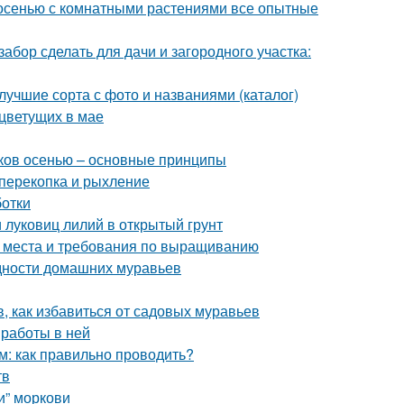
 осенью с комнатными растениями все опытные
забор сделать для дачи и загородного участка:
учшие сорта с фото и названиями (каталог)
 цветущих в мае
иков осенью – основные принципы
 перекопка и рыхление
ботки
и луковиц лилий в открытый грунт
а места и требования по выращиванию
идности домашних муравьев
в, как избавиться от садовых муравьев
 работы в ней
м: как правильно проводить?
тв
и” моркови