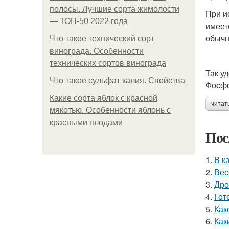
полосы. Лучшие сорта жимолости
При и
— ТОП-50 2022 года
имеет
обыч
Что такое технический сорт
винограда. Особенности
технических сортов винограда
Так у
Что такое сульфат калия. Свойства
Фосфо
Какие сорта яблок с красной
читат
мякотью. Особенности яблонь с
красными плодами
Пос
1.
В к
2.
Вес
3.
Дро
4.
Гот
5.
Как
6.
Как