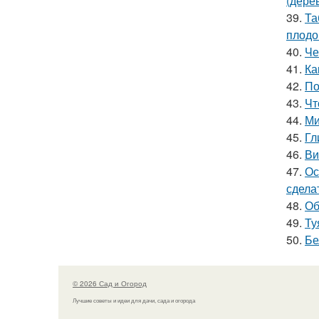
(дере
39.
Та
плодо
40.
Че
41.
Ка
42.
По
43.
Чт
44.
Ми
45.
Гл
46.
Ви
47.
Ос
сдела
48.
Об
49.
Ту
50.
Бе
© 2026 Сад и Огород
Лучшие советы и идеи для дачи, сада и огорода