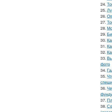
24.
То
25.
Лу
26.
Оп
27.
То
28.
Мо
29.
Би
30.
Ка
31.
Ка
32.
Ка
33.
Вы
фото
34.
Га
35.
Чт
спеши
36.
Че
фунду
37.
Пл
38.
Со