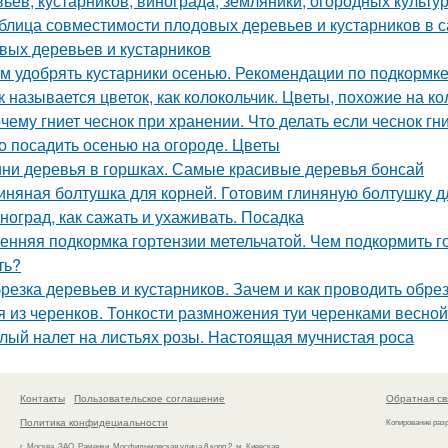
вьев, кустарников, винограда, земляники, огородных культур
блица совместимости плодовых деревьев и кустарников в 
вых деревьев и кустарников
м удобрять кустарники осенью. Рекомендации по подкормке
к называется цветок, как колокольчик. Цветы, похожие на к
чему гниет чеснок при хранении. Что делать если чеснок гни
о посадить осенью на огороде. Цветы
ни деревья в горшках. Самые красивые деревья бонсай
иняная болтушка для корней. Готовим глиняную болтушку 
ноград, как сажать и ухаживать. Посадка
енняя подкормка гортензии метельчатой. Чем подкормить г
ть?
резка деревьев и кустарников. Зачем и как проводить обре
я из черенков. Тонкости размножения туи черенками весной
лый налет на листьях розы. Настоящая мучнистая роса
Контакты
Пользовательское соглашение
Обратная св
Политика конфидециальности
Копирование раз
г. Москва, ЗАО, Раменки, Мосфильмовская улица 8 корп.2, м. Киевская