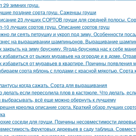
п 29 зимних груш.
чшие поздние сорта груш. Саженцы груши
исание 23 лучших СОРТОВ груши для средней полосы. Сор
п-10 лучших сортов груш. Описание сортов груш
жно ли сеять петрушку и укроп под зиму. Особенности поса
знес на выращивании шампиньонов. Выращивание шампин
к закрыть на зиму бруснику. Ягода-брусника нас к себе ман
к избавиться от рыжих муравьев на огороде и в доме. От
к избавиться от муравьев в квартире. Причины появления 
бираем сорта яблонь с плодами с красной мякотью. Сорта к
лантусы когда сажать. Сорта для выращивания
о делать если пересолила плов в кастрюле. Что делать, ес
 выбрасывать, всё еще можно обернуть к лучшему
решня креолка описание сорта. Краткий обзор лучших сорт
ка
охие соседи для груши. Причины несовместимости деревь
вместимость фруктовых деревьев в саду таблица. Совмест