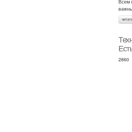
Всем 
важны
читат
Техн
Ест
2860