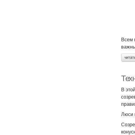
Всем 
важны
читат
Тех
В это
созре
прави
Люси 
Созре
конус