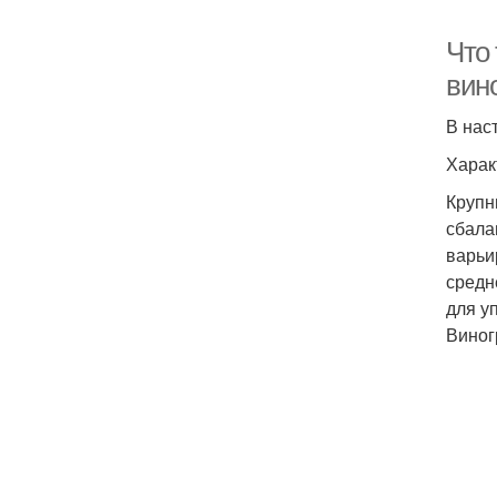
Что 
вин
В нас
Харак
Крупн
сбала
варьи
средн
для у
Виног