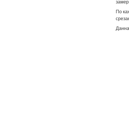
замер
По ка
среза
Данна