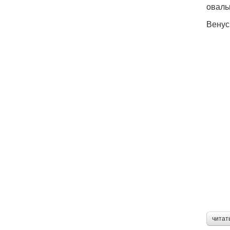
оваль
Венус
читат