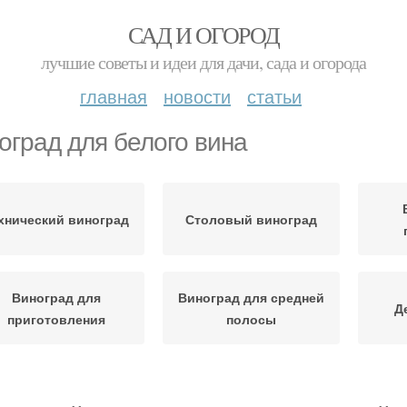
САД И ОГОРОД
лучшие советы и идеи для дачи, сада и огорода
главная
новости
статьи
оград для белого вина
хнический виноград
Столовый виноград
Виноград для
Виноград для средней
Д
приготовления
полосы
иноград для сухого
Виноград для
Вин