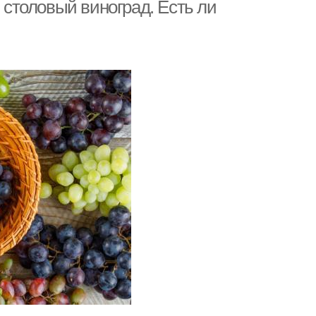
и столовый виноград. Есть ли
Виноград по внешнему
ертный виноград
виду