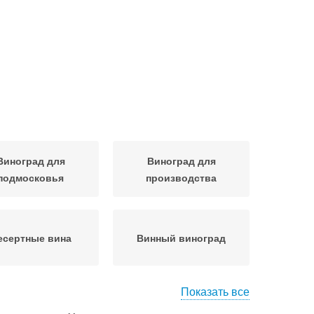
Виноград для
Виноград для
подмосковья
производства
есертные вина
Винный виноград
Показать все
оград для вина
Виноград для красного