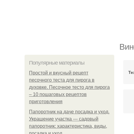
Вин
Популярные материалы
Те
Простой и вкусный рецепт
песочного теста для пирога в
духовке. Песочное тесто для пирога
– 10 пошаговых рецептов
приготовления
Папоротник на даче посадка и уход.
Украшение участка — садовый
папоротник: характеристика, виды,
В
посадка и уход