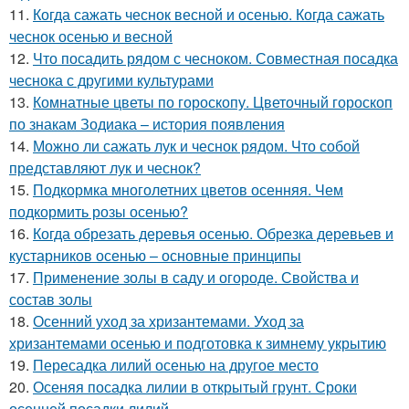
11.
Когда сажать чеснок весной и осенью. Когда сажать
чеснок осенью и весной
12.
Что посадить рядом с чесноком. Совместная посадка
чеснока с другими культурами
13.
Комнатные цветы по гороскопу. Цветочный гороскоп
по знакам Зодиака – история появления
14.
Можно ли сажать лук и чеснок рядом. Что собой
представляют лук и чеснок?
15.
Подкормка многолетних цветов осенняя. Чем
подкормить розы осенью?
16.
Когда обрезать деревья осенью. Обрезка деревьев и
кустарников осенью – основные принципы
17.
Применение золы в саду и огороде. Свойства и
состав золы
18.
Осенний уход за хризантемами. Уход за
хризантемами осенью и подготовка к зимнему укрытию
19.
Пересадка лилий осенью на другое место
20.
Осеняя посадка лилии в открытый грунт. Сроки
осенней посадки лилий