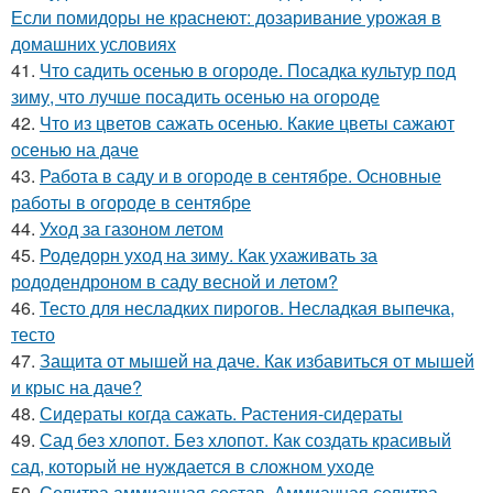
Если помидоры не краснеют: дозаривание урожая в
домашних условиях
41.
Что садить осенью в огороде. Посадка культур под
зиму, что лучше посадить осенью на огороде
42.
Что из цветов сажать осенью. Какие цветы сажают
осенью на даче
43.
Работа в саду и в огороде в сентябре. Основные
работы в огороде в сентябре
44.
Уход за газоном летом
45.
Родедорн уход на зиму. Как ухаживать за
рододендроном в саду весной и летом?
46.
Тесто для несладких пирогов. Несладкая выпечка,
тесто
47.
Защита от мышей на даче. Как избавиться от мышей
и крыс на даче?
48.
Сидераты когда сажать. Растения-сидераты
49.
Сад без хлопот. Без хлопот. Как создать красивый
сад, который не нуждается в сложном уходе
50.
Селитра аммиачная состав. Аммиачная селитра —