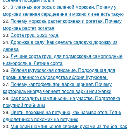
21.
3 главных вопроса о зеленой моркови. Почему у
моркови зеленая сердцевина и можно ли ее есть такую
22.
Почему морковь растет корявая и рогатая. Почему
морковь растет рогатая
23.
Сорта груш 2022 года.
24.
Дорожка в саду. Как сделать садовую дорожку из
дерева
25.
Лучшие сорта груш для подмосковья самоплодные
низкорослые. Летние сорта
26.
Яблоня кутузовская описание. Подходящая для
промышленного садоводства яблоня Кутузовец
27.
Почему картофель при варке чернеет. Почему
картофель иногда чернеет после варки или жарки
28.
Как посадить шампиньоны на участке. Подготовка
покупной грибницы
29.
Цветы похожие на петунию, как называются. Топ-5
однолетников похожих на петунию
30.
Мицелий шампиньонов своими руками из грибов. Как