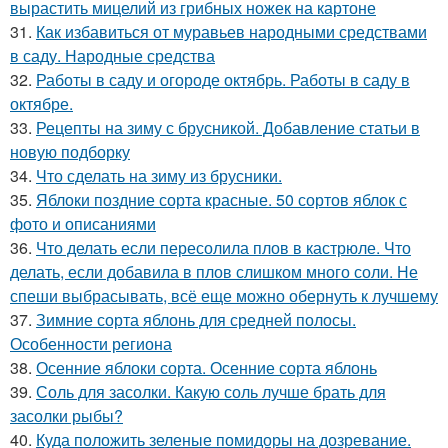
вырастить мицелий из грибных ножек на картоне
31.
Как избавиться от муравьев народными средствами
в саду. Народные средства
32.
Работы в саду и огороде октябрь. Работы в саду в
октябре.
33.
Рецепты на зиму с брусникой. Добавление статьи в
новую подборку
34.
Что сделать на зиму из брусники.
35.
Яблоки поздние сорта красные. 50 сортов яблок с
фото и описаниями
36.
Что делать если пересолила плов в кастрюле. Что
делать, если добавила в плов слишком много соли. Не
спеши выбрасывать, всё еще можно обернуть к лучшему
37.
Зимние сорта яблонь для средней полосы.
Особенности региона
38.
Осенние яблоки сорта. Осенние сорта яблонь
39.
Соль для засолки. Какую соль лучше брать для
засолки рыбы?
40.
Куда положить зеленые помидоры на дозревание.