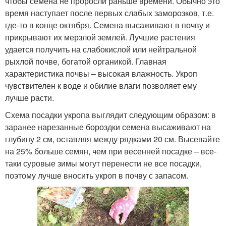
чтобы семена не проросли раньше времени. Обычно это
время наступает после первых слабых заморозков, т.е.
где-то в конце октября. Семена высаживают в почву и
прикрывают их мерзлой землей. Лучшие растения
Салат на огороде
Цвета для посадки
удается получить на слабокислой или нейтральной
рыхлой почве, богатой органикой. Главная
характеристика почвы – высокая влажность. Укроп
чувствителен к воде и обилие влаги позволяет ему
лучше расти.
Схема посадки укропа выглядит следующим образом: в
заранее нарезанные бороздки семена высаживают на
глубину 2 см, оставляя между рядками 20 см. Высевайте
на 25% больше семян, чем при весенней посадке – все-
таки суровые зимы могут перенести не все посадки,
поэтому лучше вносить укроп в почву с запасом.