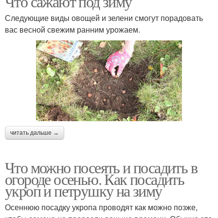
Что сажают под зиму
Следующие виды овощей и зелени смогут порадовать
вас весной свежим ранним урожаем.
Культуры в огороде
Осенний огород
Работы на огороде
Огород на даче
читать дальше →
Осень на огороде
Растения для посадки
Что можно посеять и посадить в
огороде осенью. Как посадить
укроп и петрушку на зиму
Огород к зиме
Работы в огороде
Осеннюю посадку укропа проводят как можно позже,