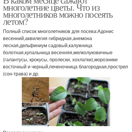
многолетние цветы. Что из
многолетников можно посеять
летом?
Полный список многолетников для посева:Адонис
весенний,аквилегия гибридная,анемона
лесная,дельфиниум садовый,калужница
болотная,купальница весенняя,мелколуковичные
(галантусы, крокусы, пролески, хохлатки),морозники
восточный и черный,печеночница благородная,прострел
(сон-трава) и др.