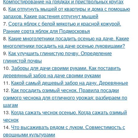
Компостирование на грядках и приствольных кругах
6.
Как отпугнуть мышей от квартиры и дома с помощью
запахов. Какие растения отпугнут мышей
7.
Сорта яблок с белой мякотью и красной кожурой.
Ранние сорта яблок для Подмосковья
8.
Какие многолетники посадить осенью на даче. Какие
многолетники посадить на даче осенью луковицами?
9.
Как улучшить глинистую почву. Определение
глинистой почвы
10.
Заборы для дачи своими руками. Как поставить
деревянный забор на даче своими руками
11.
Какой самый дешевый забор на дачу. Деревянные
12.
Как посадить озимый чеснок. Правила посадки
озимого чеснока для отличного урожая: разбираем по
шагам
13.
Когда сажать чеснок осенью. Когда сажать озимый
чеснок
14.
Что высаживать рядом с луком. Совместимость с
овощными культурами