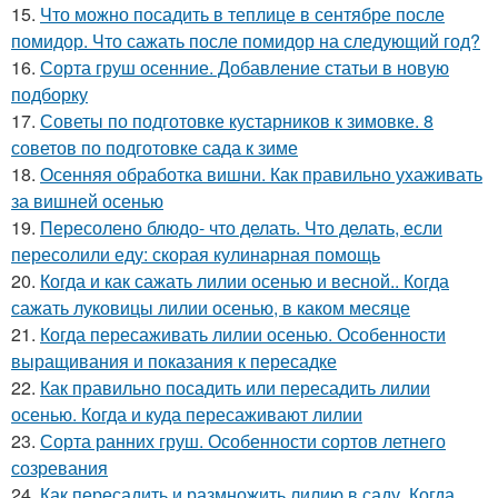
15.
Что можно посадить в теплице в сентябре после
помидор. Что сажать после помидор на следующий год?
16.
Сорта груш осенние. Добавление статьи в новую
подборку
17.
Советы по подготовке кустарников к зимовке. 8
советов по подготовке сада к зиме
18.
Осенняя обработка вишни. Как правильно ухаживать
за вишней осенью
19.
Пересолено блюдо- что делать. Что делать, если
пересолили еду: скорая кулинарная помощь
20.
Когда и как сажать лилии осенью и весной.. Когда
сажать луковицы лилии осенью, в каком месяце
21.
Когда пересаживать лилии осенью. Особенности
выращивания и показания к пересадке
22.
Как правильно посадить или пересадить лилии
осенью. Когда и куда пересаживают лилии
23.
Сорта ранних груш. Особенности сортов летнего
созревания
24.
Как пересадить и размножить лилию в саду. Когда