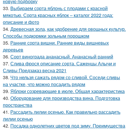
новую подборку
33.
Выбираем сорта яблонь с плодами с красной
мякотью. Сорта красных яблок – каталог 2022 года:
описание и фото
34.
Древесная зола, как удобрение для овощных культур.
Способы подкормки зольным порошком
35.
Ранние сорта вишни. Ранние виды вишневых
деревьев
36.
Сорт винограда ананасный. Ананасный ранний
37.
Слива фрося описание сорта. Саженцы Алычи и
Сливы Предзаказ весна 2021
38.
Что нельзя сажать рядом со сливой. Соседи сливы
на участке, что можно посадить рядом
39.
Яблоки созревающие в июле. Общая характеристика
40.
Оборудование для производства вина. Подготовка
пространства
41.
Рассадить лилии осенью. Как правильно рассадить
лилии осенью
42.
Посадка однолетних цветов под зиму. Преимущества