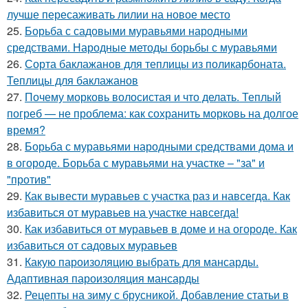
лучше пересаживать лилии на новое место
25.
Борьба с садовыми муравьями народными
средствами. Народные методы борьбы с муравьями
26.
Сорта баклажанов для теплицы из поликарбоната.
Теплицы для баклажанов
27.
Почему морковь волосистая и что делать. Теплый
погреб — не проблема: как сохранить морковь на долгое
время?
28.
Борьба с муравьями народными средствами дома и
в огороде. Борьба с муравьями на участке – "за" и
"против"
29.
Как вывести муравьев с участка раз и навсегда. Как
избавиться от муравьев на участке навсегда!
30.
Как избавиться от муравьев в доме и на огороде. Как
избавиться от садовых муравьев
31.
Какую пароизоляцию выбрать для мансарды.
Адаптивная пароизоляция мансарды
32.
Рецепты на зиму с брусникой. Добавление статьи в