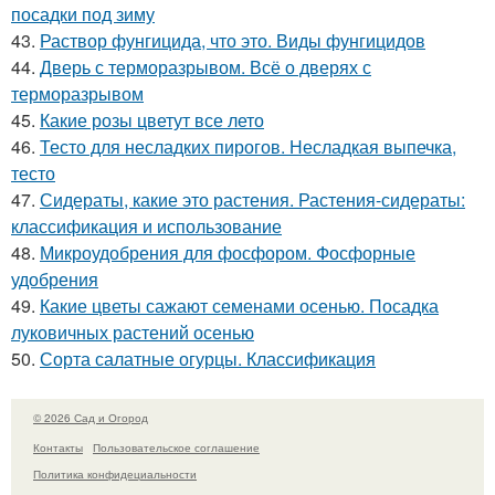
посадки под зиму
43.
Раствор фунгицида, что это. Виды фунгицидов
44.
Дверь с терморазрывом. Всё о дверях с
терморазрывом
45.
Какие розы цветут все лето
46.
Тесто для несладких пирогов. Несладкая выпечка,
тесто
47.
Сидераты, какие это растения. Растения-сидераты:
классификация и использование
48.
Микроудобрения для фосфором. Фосфорные
удобрения
49.
Какие цветы сажают семенами осенью. Посадка
луковичных растений осенью
50.
Сорта салатные огурцы. Классификация
© 2026 Сад и Огород
Контакты
Пользовательское соглашение
Политика конфидециальности