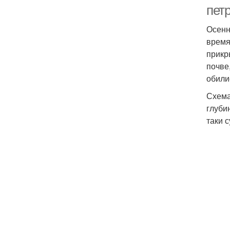
пет
Осенн
время
прикр
почве
обили
Схема
глуби
таки 