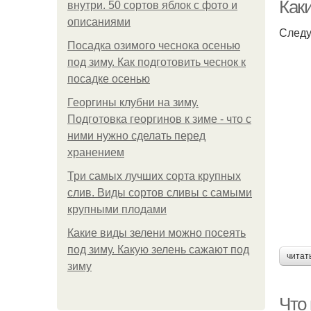
Как
внутри. 50 сортов яблок с фото и
описаниями
Следу
Посадка озимого чеснока осенью
под зиму. Как подготовить чеснок к
посадке осенью
Георгины клубни на зиму.
Подготовка георгинов к зиме - что с
ними нужно сделать перед
хранением
Три самых лучших сорта крупных
слив. Виды сортов сливы с самыми
крупными плодами
Какие виды зелени можно посеять
под зиму. Какую зелень сажают под
читат
зиму
Что 