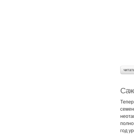
читат
Саже
Тепер
семен
неота
полно
год у