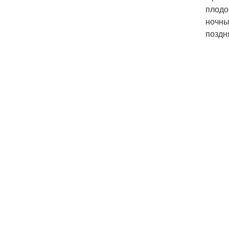
плодо
ночны
поздн