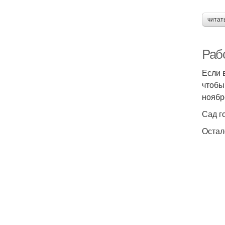
читат
Рабо
Если 
чтобы
ноябр
Сад г
Остал