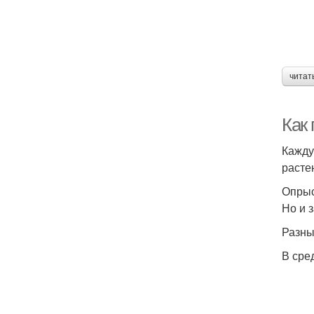
читат
Как
Кажду
расте
Опрыс
Но и 
Разны
В сре