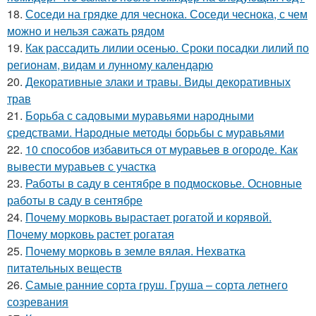
18.
Соседи на грядке для чеснока. Соседи чеснока, с чем
можно и нельзя сажать рядом
19.
Как рассадить лилии осенью. Сроки посадки лилий по
регионам, видам и лунному календарю
20.
Декоративные злаки и травы. Виды декоративных
трав
21.
Борьба с садовыми муравьями народными
средствами. Народные методы борьбы с муравьями
22.
10 способов избавиться от муравьев в огороде. Как
вывести муравьев с участка
23.
Работы в саду в сентябре в подмосковье. Основные
работы в саду в сентябре
24.
Почему морковь вырастает рогатой и корявой.
Почему морковь растет рогатая
25.
Почему морковь в земле вялая. Нехватка
питательных веществ
26.
Самые ранние сорта груш. Груша – сорта летнего
созревания