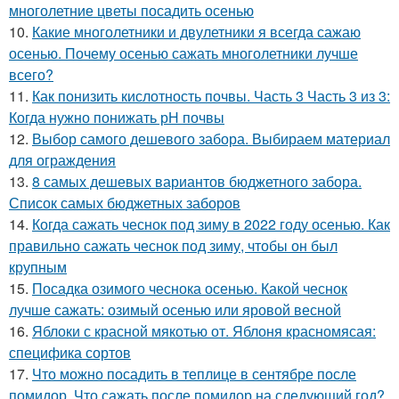
многолетние цветы посадить осенью
10.
Какие многолетники и двулетники я всегда сажаю
осенью. Почему осенью сажать многолетники лучше
всего?
11.
Как понизить кислотность почвы. Часть 3 Часть 3 из 3:
Когда нужно понижать рН почвы
12.
Выбор самого дешевого забора. Выбираем материал
для ограждения
13.
8 самых дешевых вариантов бюджетного забора.
Список самых бюджетных заборов
14.
Когда сажать чеснок под зиму в 2022 году осенью. Как
правильно сажать чеснок под зиму, чтобы он был
крупным
15.
Посадка озимого чеснока осенью. Какой чеснок
лучше сажать: озимый осенью или яровой весной
16.
Яблоки с красной мякотью от. Яблоня красномясая:
специфика сортов
17.
Что можно посадить в теплице в сентябре после
помидор. Что сажать после помидор на следующий год?