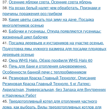
37.
Осенние яблоки сорта. Осенние сорта яблонь
38.
На розах белый налет чем обработать. Признаки и
причины поражения роз грибком
39.
Какие цветы сажать под зиму на даче. Посадка
многолетников осенью
40.
Бабочки и гусеницы. Откуда появляются гусеницы:
жизненный цикл бабочек
41.
Посадка деревьев и кустарников на участке осенью.
Подготовка ямы нужного размера для посадки плодовых
деревьев осенью
42.
Окна WHS Halo. Обзор профиля WHS Halo 60
43.
Печь для бани и отопления одновременно.
Особенности банной печи с теплообменником
44.
Резиновая Краска Главный Технолог. Описание
Резиновая Краска Главный Техноло. 5 кг Латекс-
Акрилатная, Универсальная, без Запаха для Внутренних
и Наружных Работ
45.
Твердотопливный котел для отопления частного
дома, как выбрать. Виды твердотопливных котлов для