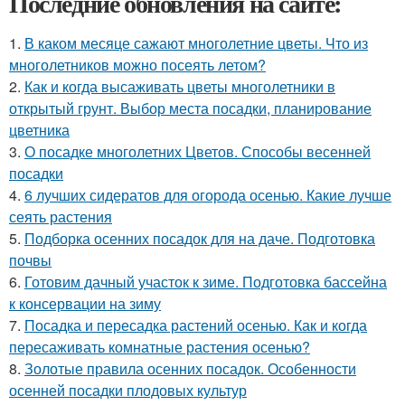
Последние обновления на сайте:
1.
В каком месяце сажают многолетние цветы. Что из
многолетников можно посеять летом?
2.
Как и когда высаживать цветы многолетники в
открытый грунт. Выбор места посадки, планирование
цветника
3.
О посадке многолетних Цветов. Способы весенней
посадки
4.
6 лучших сидератов для огорода осенью. Какие лучше
сеять растения
5.
Подборка осенних посадок для на даче. Подготовка
почвы
6.
Готовим дачный участок к зиме. Подготовка бассейна
к консервации на зиму
7.
Посадка и пересадка растений осенью. Как и когда
пересаживать комнатные растения осенью?
8.
Золотые правила осенних посадок. Особенности
осенней посадки плодовых культур