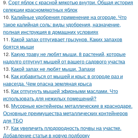
9.
Сорт яблок с красной мякотью внутри. Общая история
селекции красномякотных яблок
10.
Калийные удобрения применение на огороде. Что
такое калийная соль: виды удобрения, назначение,
полная инструкция в домашних условиях
11.
Какой запах отпугивает грызунов. Каких запахов
боятся мыши
12.
Какую траву не любят мыши. 8 растений, которые
надолго отпугнут мышей от вашего садового участка
13.
Какой запах не любят мыши. Запахи
14.
Как избавиться от мышей и крыс в огороде раз и
навсегда. Чем опасна земляная крыса
15.
Как отпугнуть мышей эфирными маслами. Что
использовать для нежилых помещений?
16.
Мусорные контейнеры металлические в краснодаре.
Основные преимущества металлических контейнеров
для ТБО
17.
Как увеличить плодородность почвы на участке.
Добавление статьи в новую подборку