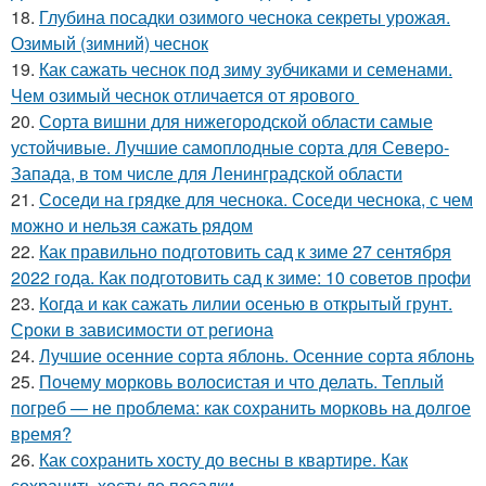
18.
Глубина посадки озимого чеснока секреты урожая.
Озимый (зимний) чеснок
19.
Как сажать чеснок под зиму зубчиками и семенами.
Чем озимый чеснок отличается от ярового
20.
Сорта вишни для нижегородской области самые
устойчивые. Лучшие самоплодные сорта для Северо-
Запада, в том числе для Ленинградской области
21.
Соседи на грядке для чеснока. Соседи чеснока, с чем
можно и нельзя сажать рядом
22.
Как правильно подготовить сад к зиме 27 сентября
2022 года. Как подготовить сад к зиме: 10 советов профи
23.
Когда и как сажать лилии осенью в открытый грунт.
Сроки в зависимости от региона
24.
Лучшие осенние сорта яблонь. Осенние сорта яблонь
25.
Почему морковь волосистая и что делать. Теплый
погреб — не проблема: как сохранить морковь на долгое
время?
26.
Как сохранить хосту до весны в квартире. Как
сохранить хосту до посадки