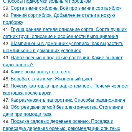
Способы подкормки зольным порошком
39.
Сорта зимних яблонь. Всё про зимние сорта яблок
40.
Ранний сорт яблок. Добавление статьи в новую
подборку
41.
Груша ранняя летняя описание сорта. Сорта лучших
летних груш: описание и особенности выращивания
42.
Шампиньоны в домашних условиях. Как вырастить
шампиньоны в домашних условиях
43.
Навоз осенью и под какие растения. Какие бывают
виды навоза?
44.
Какие розы цветут все лето
45.
Борьба с слизнями. Жизненный цикл
46.
Почему картошка при варке темнеет. Почему чернеет
картошка после варки
47.
Как размножить папоротник. Способы размножения
48.
Обогрев дачи зимой без электричества. Отопление
дачи при помощи газа
49.
Посадка садовых деревьев осенью. Посадка и
пересадка деревьев осенью: рекомендации опытных