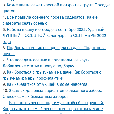
3.
Какие цветы сажать весной в открытый грунт. Посадка
цветов
4.
Все правила осеннего посева сидератов. Какие
сидераты сеять осенью
5.
Работы в саду и огороде в сентябре 2022. Удачный
ЛУННЫЙ ПОСЕВНОЙ календарь на СЕНТЯБРЬ 2022
года
6.
Подборка осенних посадок для на даче. Подготовка
почвы
7.
Что посадить осенью в приствольные круги.
Добавление статьи в новую подборку
8.
Как бороться с грызунами на даче. Как бороться с
грызунами: меры профилактики
9.
Как избавиться от мышей в доме навсегда.
10.
8 самых дешевых вариантов бюджетного забора.
Список самых бюджетных заборов
11.
Как сажать чеснок под зиму и чтобы был крупный.
Когда сажать озимый чеснок осенью, в каком месяце