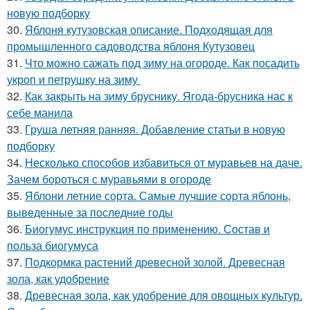
новую подборку
30.
Яблоня кутузовская описание. Подходящая для
промышленного садоводства яблоня Кутузовец
31.
Что можно сажать под зиму на огороде. Как посадить
укроп и петрушку на зиму
32.
Как закрыть на зиму бруснику. Ягода-брусника нас к
себе манила
33.
Груша летняя ранняя. Добавление статьи в новую
подборку
34.
Несколько способов избавиться от муравьев на даче.
Зачем бороться с муравьями в огороде
35.
Яблони летние сорта. Самые лучшие сорта яблонь,
выведенные за последние годы
36.
Биогумус инструкция по применению. Состав и
польза биогумуса
37.
Подкормка растений древесной золой. Древесная
зола, как удобрение
38.
Древесная зола, как удобрение для овощных культур.