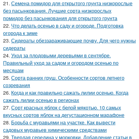
21.
Семена помидор для открытого грунта низкорослые
без пасынкования. Лучшие сорта низкорослых
помидор без пасынкования для открытого грунта
22.
Что делать осенью в саду и огороде. Подготовка
огорода к зиме
23.
Сидераты обеззараживающие почву. Для чего нужны
сидераты
24.
Уход за плодовыми деревьями в сентябре.
Правильный уход за садом и огородом осенью по
месяцам
25.
Сорта ранних груш. Особенности сортов летнего
созревания
26.
Когда и как правильно сажать лилии осенью. Когда
сажать лилии осенью в регионах
27.
Сорт красных яблок с белой мякотью. 10 самых
вкусных сортов яблок на дегустационном марафоне
28.
Борьба с муравьями на участке. Как вывести
садовых муравьев химическими средствами
29.
Твердая середина у морковки. Добавление статьи в