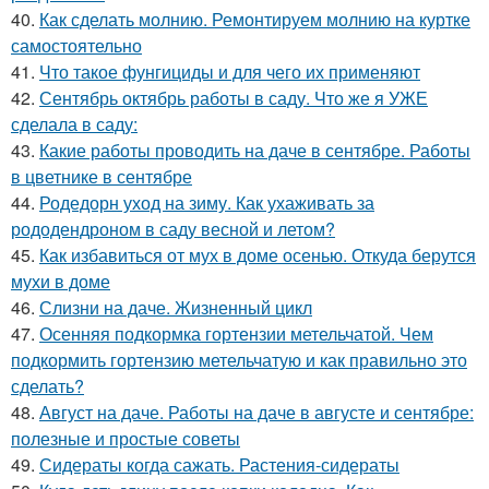
40.
Как сделать молнию. Ремонтируем молнию на куртке
самостоятельно
41.
Что такое фунгициды и для чего их применяют
42.
Сентябрь октябрь работы в саду. Что же я УЖЕ
сделала в саду:
43.
Какие работы проводить на даче в сентябре. Работы
в цветнике в сентябре
44.
Родедорн уход на зиму. Как ухаживать за
рододендроном в саду весной и летом?
45.
Как избавиться от мух в доме осенью. Откуда берутся
мухи в доме
46.
Слизни на даче. Жизненный цикл
47.
Осенняя подкормка гортензии метельчатой. Чем
подкормить гортензию метельчатую и как правильно это
сделать?
48.
Август на даче. Работы на даче в августе и сентябре:
полезные и простые советы
49.
Сидераты когда сажать. Растения-сидераты