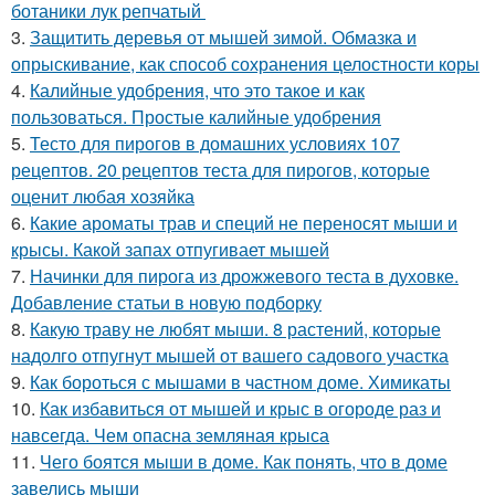
ботаники лук репчатый
3.
Защитить деревья от мышей зимой. Обмазка и
опрыскивание, как способ сохранения целостности коры
4.
Калийные удобрения, что это такое и как
пользоваться. Простые калийные удобрения
5.
Тесто для пирогов в домашних условиях 107
рецептов. 20 рецептов теста для пирогов, которые
оценит любая хозяйка
6.
Какие ароматы трав и специй не переносят мыши и
крысы. Какой запах отпугивает мышей
7.
Начинки для пирога из дрожжевого теста в духовке.
Добавление статьи в новую подборку
8.
Какую траву не любят мыши. 8 растений, которые
надолго отпугнут мышей от вашего садового участка
9.
Как бороться с мышами в частном доме. Химикаты
10.
Как избавиться от мышей и крыс в огороде раз и
навсегда. Чем опасна земляная крыса
11.
Чего боятся мыши в доме. Как понять, что в доме
завелись мыши