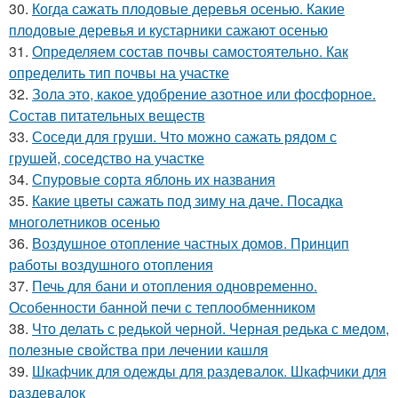
30.
Когда сажать плодовые деревья осенью. Какие
плодовые деревья и кустарники сажают осенью
31.
Определяем состав почвы самостоятельно. Как
определить тип почвы на участке
32.
Зола это, какое удобрение азотное или фосфорное.
Состав питательных веществ
33.
Соседи для груши. Что можно сажать рядом с
грушей, соседство на участке
34.
Спуровые сорта яблонь их названия
35.
Какие цветы сажать под зиму на даче. Посадка
многолетников осенью
36.
Воздушное отопление частных домов. Принцип
работы воздушного отопления
37.
Печь для бани и отопления одновременно.
Особенности банной печи с теплообменником
38.
Что делать с редькой черной. Черная редька с медом,
полезные свойства при лечении кашля
39.
Шкафчик для одежды для раздевалок. Шкафчики для
раздевалок