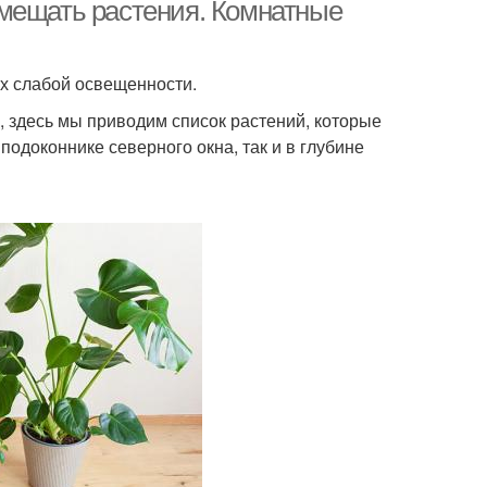
окон
змещать растения. Комнатные
х слабой освещенности.
о, здесь мы приводим список растений, которые
одоконнике северного окна, так и в глубине