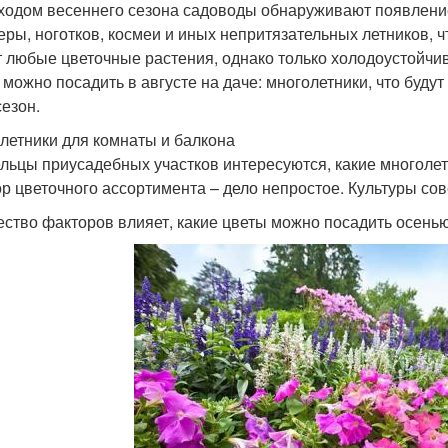
ходом весеннего сезона садоводы обнаруживают появление
еры, ноготков, космеи и иных непритязательных летников,
т любые цветочные растения, однако только холодоустойч
 можно посадить в августе на даче: многолетники, что буду
сезон.
летники для комнаты и балкона
льцы приусадебных участков интересуются, какие многолет
р цветочного ассортимента – дело непростое. Культуры сов
ство факторов влияет, какие цветы можно посадить осенью 