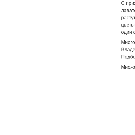
С при
лават
расту
цветы
один 
Много
Владе
Подбо
Множе