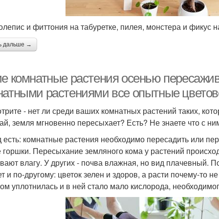
лепис и фиттония на табуретке, пилея, монстера и фикус н
ь дальше →
ие комнатные растения осенью пересажив
натными растениями все опытные цвето
трите - нет ли среди ваших комнатных растений таких, кото
ай, земля мгновенно пересыхает? Есть? Не знаете что с ни
 есть: комнатные растения необходимо пересадить или пер
 горшки. Пересыхание земляного кома у растений происходи
вают влагу. У других - почва влажная, но вид плачевный. По
 и по-другому: цветок зелен и здоров, а расти почему-то не 
ом уплотнилась и в ней стало мало кислорода, необходимо