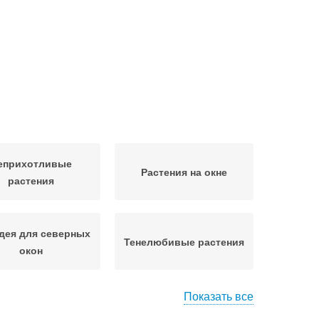
еприхотливые
Растения на окне
растения
дея для северных
Тенелюбивые растения
окон
Показать все
та для северных
Окна в тёплых комнатах