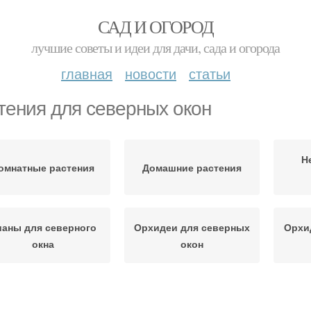
САД И ОГОРОД
лучшие советы и идеи для дачи, сада и огорода
главная
новости
статьи
тения для северных окон
Н
омнатные растения
Домашние растения
ианы для северного
Орхидеи для северных
Орхи
окна
окон
Пересадки с
Цвета для северной
Цве
комнатными