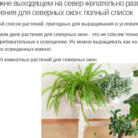
стороны
окне выходящем на север желательно ра
растениями
тения для северных окон: полный список
й список растений, пригодных для выращивания в условия
стения для северной
Растения для кухни
стороны
мом деле растения для северных окон - это не совсем точн
ребовательные к освещению. Их можно выращивать как на п
о освещенных комнат.
0 комнатных растений для северных окон