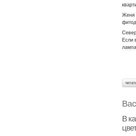
кварт
Женя 
фитод
Север
Если 
лампа
читат
Вас
В ка
цве