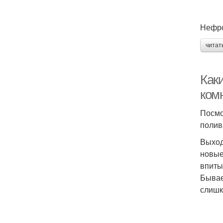
Нефро
читат
Как
ком
Посмо
полив
Выход
новые
впиты
Бывает
слишк