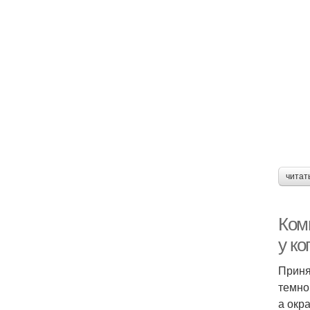
читат
Ком
у ко
Приня
темно
а окр