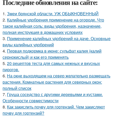
Последние обновления на сайте:
1.
Змеи брянской области. УЖ ОБЫКНОВЕННЫЙ
2.
Калийные удобрения применение на огороде. Что
такое калийная соль: виды удобрения, назначение,
полная инструкция в домашних условиях
3.
Применение калийных удобрений на даче. Основные
виды калийных удобрений
4.
Первая подкормка в июне: сульфат калия (калий
сернокислый) и как его применять
5.
20 рецептов теста для самых нежных и вкусных
пирогов.
6.
На окне выходящем на север желательно размещать
растения. Комнатные растения для северных окон:
полный список
7.
Груша соседство с другими деревьями и кустами.
Особенности совместимости
8.
Как закислить почву для гортензий. Чем закисляют
почву для гортензий?