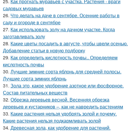
25.
Как прогнать муравьев с участка. Растения - враги
садовых муравьев
26.
Что делать на даче в сентябре. Осенние работы в
саду и огороде в сентябре
27.
Как использовать золу на дачном участке. Когда
заготавливать золу
28.
Какие цветы посадить в августе, чтобы цвели осенью.
Добавление статьи в новую подборку
29.
Как определить кислотность почвы.. Определяем
кислотность почвы
30.
Лучшие зимние сорта яблонь для средней полосы.
Лучшие сорта зимних яблонь
31.
Зола это, какое удобрение азотное или фосфорное.
Состав питательных веществ
32.
Обрезка деревьев весной. Весенняя обрезка
деревьев и кустарников –, как не навредить растениям
33.
Какие растения нельзя удобрять золой и почему.
Какие растения нельзя подкармливать золой
34.
Древесная зола, как удобрение для растений.