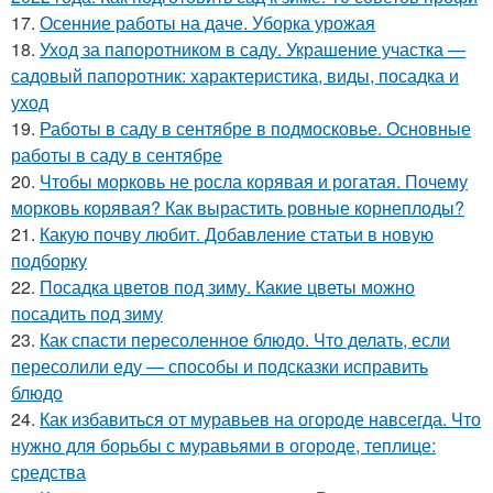
17.
Осенние работы на даче. Уборка урожая
18.
Уход за папоротником в саду. Украшение участка —
садовый папоротник: характеристика, виды, посадка и
уход
19.
Работы в саду в сентябре в подмосковье. Основные
работы в саду в сентябре
20.
Чтобы морковь не росла корявая и рогатая. Почему
морковь корявая? Как вырастить ровные корнеплоды?
21.
Какую почву любит. Добавление статьи в новую
подборку
22.
Посадка цветов под зиму. Какие цветы можно
посадить под зиму
23.
Как спасти пересоленное блюдо. Что делать, если
пересолили еду — способы и подсказки исправить
блюдо
24.
Как избавиться от муравьев на огороде навсегда. Что
нужно для борьбы с муравьями в огороде, теплице:
средства