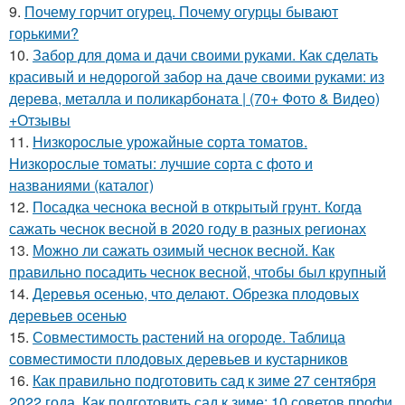
9.
Почему горчит огурец. Почему огурцы бывают
горькими?
10.
Забор для дома и дачи своими руками. Как сделать
красивый и недорогой забор на даче своими руками: из
дерева, металла и поликарбоната | (70+ Фото & Видео)
+Отзывы
11.
Низкорослые урожайные сорта томатов.
Низкорослые томаты: лучшие сорта с фото и
названиями (каталог)
12.
Посадка чеснока весной в открытый грунт. Когда
сажать чеснок весной в 2020 году в разных регионах
13.
Можно ли сажать озимый чеснок весной. Как
правильно посадить чеснок весной, чтобы был крупный
14.
Деревья осенью, что делают. Обрезка плодовых
деревьев осенью
15.
Совместимость растений на огороде. Таблица
совместимости плодовых деревьев и кустарников
16.
Как правильно подготовить сад к зиме 27 сентября
2022 года. Как подготовить сад к зиме: 10 советов профи