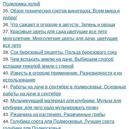
Подкормка золой
35.
Обзор технических сортов винограда. Всем мира и
добра!
36.
Что сажают в огороде в августе. Зелень и овощи
37.
Красивые цветы для сада цветущие все лето
многолетние. Многолетние цветы для дачи, цветущие
все лето
38.
Сок березовый рецепты. Польза березового сока
39.
Чем вспахать землю на даче. Выбираем способ
вспашки тяжелой земли с глиной
40.
Известь в огороде применение. Разновидности и их
использование
41.
Работы на даче в сентябре в подмосковье. Основные
работы на даче в сентябре
42.
Мульчирующий материал для клубники. Мульча для
клубники: для чего надо мульчировать почву
43.
Ржавчина на растениях. Ржавчинные грибы
44.
Голубика сорта для Подмосковья. Лучшие сорта
голубики для Подмосковья