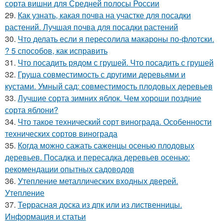
сорта вишни для Средней полосы России
29.
Как узнать, какая почва на участке для посадки
растений. Лучшая почва для посадки растений
30.
Что делать если я пересолила макароны по-флотски.
? 5 способов, как исправить
31.
Что посадить рядом с грушей. Что посадить с грушей
32.
Груша совместимость с другими деревьями и
кустами. Умный сад: совместимость плодовых деревьев
33.
Лучшие сорта зимних яблок. Чем хороши поздние
сорта яблони?
34.
Что такое технический сорт винограда. Особенности
технических сортов винограда
35.
Когда можно сажать саженцы осенью плодовых
деревьев. Посадка и пересадка деревьев осенью:
рекомендации опытных садоводов
36.
Утепление металлических входных дверей.
Утепление
37.
Террасная доска из дпк или из лиственницы.
Информация и статьи