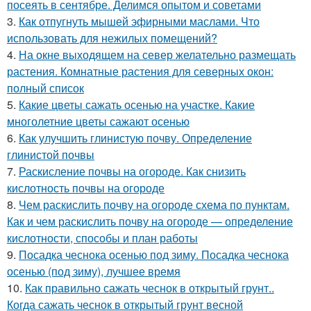
посеять в сентябре. Делимся опытом и советами
3.
Как отпугнуть мышей эфирными маслами. Что
использовать для нежилых помещений?
4.
На окне выходящем на север желательно размещать
растения. Комнатные растения для северных окон:
полный список
5.
Какие цветы сажать осенью на участке. Какие
многолетние цветы сажают осенью
6.
Как улучшить глинистую почву. Определение
глинистой почвы
7.
Раскисление почвы на огороде. Как снизить
кислотность почвы на огороде
8.
Чем раскислить почву на огороде схема по пунктам.
Как и чем раскислить почву на огороде — определение
кислотности, способы и план работы
9.
Посадка чеснока осенью под зиму. Посадка чеснока
осенью (под зиму), лучшее время
10.
Как правильно сажать чеснок в открытый грунт..
Когда сажать чеснок в открытый грунт весной