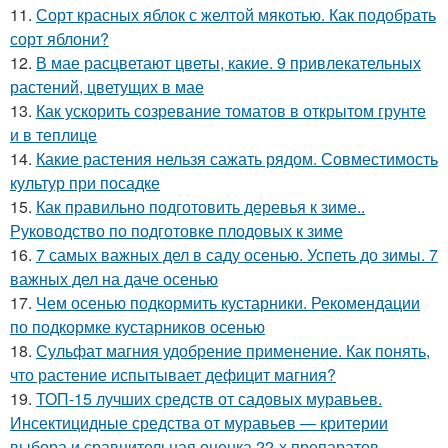
11.
Сорт красных яблок с желтой мякотью. Как подобрать
сорт яблони?
12.
В мае расцветают цветы, какие. 9 привлекательных
растений, цветущих в мае
13.
Как ускорить созревание томатов в открытом грунте
и в теплице
14.
Какие растения нельзя сажать рядом. Совместимость
культур при посадке
15.
Как правильно подготовить деревья к зиме..
Руководство по подготовке плодовых к зиме
16.
7 самых важных дел в саду осенью. Успеть до зимы. 7
важных дел на даче осенью
17.
Чем осенью подкормить кустарники. Рекомендации
по подкормке кустарников осенью
18.
Сульфат магния удобрение применение. Как понять,
что растение испытывает дефицит магния?
19.
ТОП-15 лучших средств от садовых муравьев.
Инсектицидные средства от муравьев — критерии
выбора и сравнительная оценка 22-х препаратов