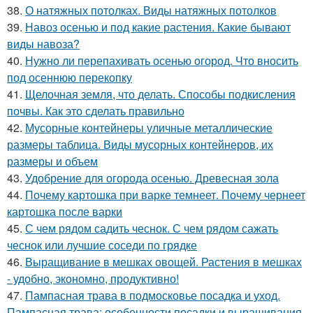
38.
О натяжных потолках. Виды натяжных потолков
39.
Навоз осенью и под какие растения. Какие бывают
виды навоза?
40.
Нужно ли перепахивать осенью огород. Что вносить
под осеннюю перекопку
41.
Щелочная земля, что делать. Способы подкисления
почвы. Как это сделать правильно
42.
Мусорные контейнеры уличные металлические
размеры таблица. Виды мусорных контейнеров, их
размеры и объем
43.
Удобрение для огорода осенью. Древесная зола
44.
Почему картошка при варке темнеет. Почему чернеет
картошка после варки
45.
С чем рядом садить чеснок. С чем рядом сажать
чеснок или лучшие соседи по грядке
46.
Выращивание в мешках овощей. Растения в мешках
- удобно, экономно, продуктивно!
47.
Пампасная трава в подмосковье посадка и уход.
Пампасная трава: особенности посадки и выращивания