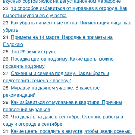
вкусных сортов яблок на дегустационном марафоне
22.
10 способов избавиться от муравьев в огороде. Как
вывести муравьев с участка
23.
Как убрать пигментные пятна. Пигментация лица: как
убрать
24.
Приметы на 14 марта. Народные приметы на
Евдокию
25.
Топ 29 зимних груш.
26.
Посадка цветов под зиму. Какие цветы можно
посадить под зиму
27.
Саженцы и семена под зиму. Как выбрать и
подготовить семена к посеву?
28.
Муравьи на дачном участке. В качестве
рекомендаций
29.
Как избавиться от муравьев в квартире. Причины
появления муравьев
30.
Что делать на даче в сентябре. Осенние работы в
саду и огороде в сентябре
31.
Какие цветы посадить в августе, чтобы цвели осенью.