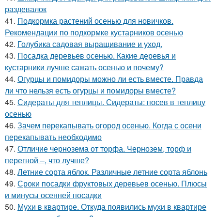
раздевалок
41.
Подкормка растений осенью для новичков.
Рекомендации по подкормке кустарников осенью
42.
Голубика садовая выращивание и уход.
43.
Посадка деревьев осенью. Какие деревья и
кустарники лучше сажать осенью и почему?
44.
Огурцы и помидоры можно ли есть вместе. Правда
ли что нельзя есть огурцы и помидоры вместе?
45.
Сидераты для теплицы. Сидераты: посев в теплицу
осенью
46.
Зачем перекапывать огород осенью. Когда с осени
перекапывать необходимо
47.
Отличие чернозема от торфа. Чернозем, торф и
перегной –, что лучше?
48.
Летние сорта яблок. Различные летние сорта яблонь
49.
Сроки посадки фруктовых деревьев осенью. Плюсы
и минусы осенней посадки
50.
Мухи в квартире. Откуда появились мухи в квартире