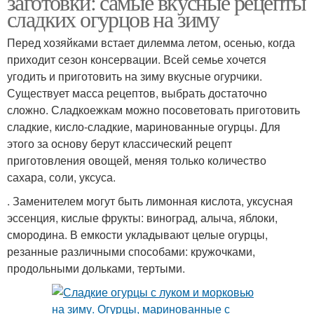
заготовки: самые вкусные рецепты
сладких огурцов на зиму
Перед хозяйками встает дилемма летом, осенью, когда
Огурцы в литровых
приходит сезон консервации. Всей семье хочется
Кисло-сладкие огурцы
банках
угодить и приготовить на зиму вкусные огурчики.
Существует масса рецептов, выбрать достаточно
сложно. Сладкоежкам можно посоветовать приготовить
сладкие, кисло-сладкие, маринованные огурцы. Для
Овощи в банки
Литровая банка
этого за основу берут классический рецепт
приготовления овощей, меняя только количество
сахара, соли, уксуса.
. Заменителем могут быть лимонная кислота, уксусная
Огурцы без
эссенция, кислые фрукты: виноград, алыча, яблоки,
стерилизации
смородина. В емкости укладывают целые огурцы,
резанные различными способами: кружочками,
продольными дольками, тертыми.