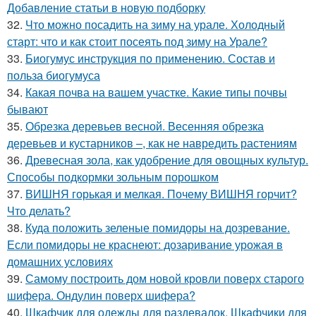
Добавление статьи в новую подборку
32.
Что можно посадить на зиму на урале. Холодный
старт: что и как стоит посеять под зиму на Урале?
33.
Биогумус инструкция по применению. Состав и
польза биогумуса
34.
Какая почва на вашем участке. Какие типы почвы
бывают
35.
Обрезка деревьев весной. Весенняя обрезка
деревьев и кустарников –, как не навредить растениям
36.
Древесная зола, как удобрение для овощных культур.
Способы подкормки зольным порошком
37.
ВИШНЯ горькая и мелкая. Почему ВИШНЯ горчит?
Что делать?
38.
Куда положить зеленые помидоры на дозревание.
Если помидоры не краснеют: дозаривание урожая в
домашних условиях
39.
Самому построить дом новой кровли поверх старого
шифера. Ондулин поверх шифера?
40.
Шкафчик для одежды для раздевалок. Шкафчики для