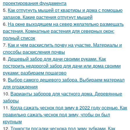
проектирования фундамента
5.
Как отпугнуть мышей от квартиры и дома с помощью
запахов. Какие растения отпугнут мышей
6.
На окне выходящем на север желательно размещать
растения. Комнатные растения для северных окон:
полный список
7.
Как и чем раскислить почву на участке. Материалы и
способы раскисления почвы
8.
Дешевый забор для дачи своими руками. Как
построить недорогой забор для дачи или дома своими
руками: разбираем пошагово
9.
Выбор самого дешевого забора. Выбираем материал
для ограждения
10.
Варианты заборов для частного дома. Деревянные
заборы
11.
Когда сажать чеснок под зиму в 2022 году осенью. Как
правильно сажать чеснок под зиму, чтобы он был
крупным
12.
Тонкости посадки чеснока под зиму зубками. Как